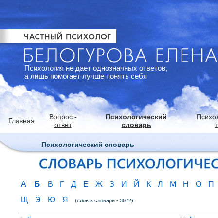
Психология не дает однозначных ответов,
а лишь помогает лучше понять себя
Вопрос -
Психологический
Психо
Главная
ответ
словарь
Психологический словарь
Б
А
В
Г
Д
Е
Ж
З
И
Й
К
Л
М
Н
О
П
Щ
Э
Ю
Я
(слов в словаре - 3072)