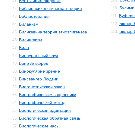
Брукси
109.
Бёрт Сирил Людовик
41.
Булими
110.
Библиопсихологическая теория
42.
Буферн
111.
Библиотерапия
43.
Бюлер 
112.
Биланизм
44.
Бюлер 
113.
Биликевича теория этиоэпигенеза
45.
Билингвизм
46.
Било
47.
Бинауральный слух
48.
Бине Альфред
49.
Бинокулярне зрение
50.
Бинсвангер Людвиг
51.
Биогенетический закон
52.
Биографические вопросники
53.
Биографический метод
54.
Биологическая адаптация
55.
Биологическая обратная связь
56.
Биологические часы
57.