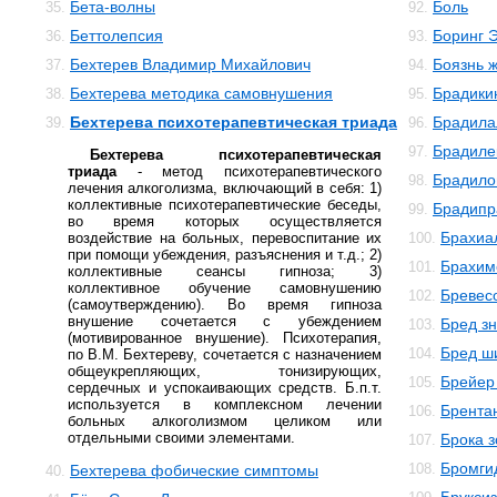
Бета-волны
Боль
35.
92.
Беттолепсия
Боринг 
36.
93.
Бехтерев Владимир Михайлович
Боязнь 
37.
94.
Бехтерева методика самовнушения
Брадики
38.
95.
Бехтерева психотерапевтическая триада
Брадила
39.
96.
Брадиле
97.
Бехтерева психотерапевтическая
триада
- метод психотерапевтического
Брадило
98.
лечения алкоголизма, включающий в себя: 1)
коллективные психотерапевтические беседы,
Брадипр
99.
во время которых осуществляется
Брахиа
воздействие на больных, перевоспитание их
100.
при помощи убеждения, разъяснения и т.д.; 2)
Брахим
101.
коллективные сеансы гипноза; 3)
коллективное обучение самовнушению
Бревес
102.
(самоутверждению). Во время гипноза
внушение сочетается с убеждением
Бред з
103.
(мотивированное внушение). Психотерапия,
Бред ш
104.
по В.М. Бехтереву, сочетается с назначением
общеукрепляющих, тонизирующих,
Брейер
105.
сердечных и успокаивающих средств. Б.п.т.
используется в комплексном лечении
Брента
106.
больных алкоголизмом целиком или
отдельными своими элементами.
Брока 
107.
Бромги
108.
Бехтерева фобические симптомы
40.