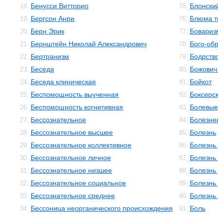
Бенусси Витторио
Блонски
18.
75.
Бергсон Анри
Блюма те
19.
76.
Берн Эрик
Бовариз
20.
77.
Бернштейн Николай Александрович
Бого-об
21.
78.
Бертранизм
Бодрств
22.
79.
Беседа
Божович
23.
80.
Беседа клиническая
Бойкот
24.
81.
Беспомощность выученная
Боксерс
25.
82.
Беспомощность когнитивная
Болевы
26.
83.
Бессознательное
Болезне
27.
84.
Бессознательное высшее
Болезнь
28.
85.
Бессознательное коллективное
Болезнь
29.
86.
Бессознательное личное
Болезнь
30.
87.
Бессознательное низшее
Болезнь
31.
88.
Бессознательное социальное
Болезнь
32.
89.
Бессознательное среднее
Болезнь
33.
90.
Бессоница неорганического происхождения
Боль
34.
91.