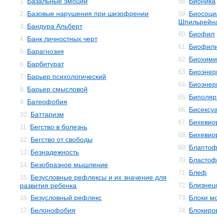
Базальные эмоции
Бионика
1.
58.
Базовые нарушения при шизофрении
Биосоци
2.
59.
Шпильрейн
Бандура Альберт
3.
Биофил
60.
Банк личностных черт
4.
Биофил
61.
Барагнозия
5.
Биохими
62.
Барбитурат
6.
Биоэнер
63.
Барьер психологический
7.
Биоэнер
64.
Барьер смысловой
8.
Биполяр
65.
Батеофобия
9.
Бисексу
66.
Баттаризм
10.
Бихевио
67.
Бегство в болезнь
11.
Бихевио
68.
Бегство от свободы
12.
Блаптоф
69.
Безнадежность
13.
Бластоф
70.
Безобразное мышление
14.
Блеф
71.
Безусловные рефлексы и их значение для
15.
Близнец
развития ребенка
72.
Безусловный рефлекс
Блоки м
16.
73.
Белонофобия
Блокиро
17.
74.