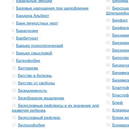
Базальные эмоции
Бионика
1.
58.
Базовые нарушения при шизофрении
Биосоци
2.
59.
Шпильрейн
Бандура Альберт
3.
Биофил
60.
Банк личностных черт
4.
Биофил
61.
Барагнозия
5.
Биохими
62.
Барбитурат
6.
Биоэнер
63.
Барьер психологический
7.
Биоэнер
64.
Барьер смысловой
8.
Биполяр
65.
Батеофобия
9.
Бисексу
66.
Баттаризм
10.
Бихевио
67.
Бегство в болезнь
11.
Бихевио
68.
Бегство от свободы
12.
Блаптоф
69.
Безнадежность
13.
Бластоф
70.
Безобразное мышление
14.
Блеф
71.
Безусловные рефлексы и их значение для
15.
Близнец
развития ребенка
72.
Безусловный рефлекс
Блоки м
16.
73.
Белонофобия
Блокиро
17.
74.