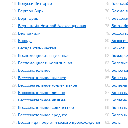
Бенусси Витторио
Блонски
18.
75.
Бергсон Анри
Блюма те
19.
76.
Берн Эрик
Бовариз
20.
77.
Бернштейн Николай Александрович
Бого-об
21.
78.
Бертранизм
Бодрств
22.
79.
Беседа
Божович
23.
80.
Беседа клиническая
Бойкот
24.
81.
Беспомощность выученная
Боксерс
25.
82.
Беспомощность когнитивная
Болевы
26.
83.
Бессознательное
Болезне
27.
84.
Бессознательное высшее
Болезнь
28.
85.
Бессознательное коллективное
Болезнь
29.
86.
Бессознательное личное
Болезнь
30.
87.
Бессознательное низшее
Болезнь
31.
88.
Бессознательное социальное
Болезнь
32.
89.
Бессознательное среднее
Болезнь
33.
90.
Бессоница неорганического происхождения
Боль
34.
91.