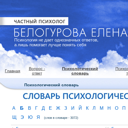
Психология не дает однозначных ответов,
а лишь помогает лучше понять себя
Вопрос -
Психологический
Психо
Главная
ответ
словарь
Психологический словарь
Б
А
В
Г
Д
Е
Ж
З
И
Й
К
Л
М
Н
О
П
Щ
Э
Ю
Я
(слов в словаре - 3072)