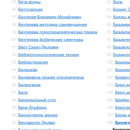
Бета-волны
Боль
35.
92.
Беттолепсия
Боринг 
36.
93.
Бехтерев Владимир Михайлович
Боязнь 
37.
94.
Бехтерева методика самовнушения
Брадики
38.
95.
Бехтерева психотерапевтическая триада
Брадила
39.
96.
Бехтерева фобические симптомы
Брадиле
40.
97.
Бёрт Сирил Людовик
Брадило
41.
98.
Библиопсихологическая теория
Брадипр
42.
99.
Библиотерапия
Брахиа
43.
100.
Биланизм
Брахим
44.
101.
Биликевича теория этиоэпигенеза
Бревес
45.
102.
Билингвизм
Бред з
46.
103.
Било
Бред ш
47.
104.
Бинауральный слух
Брейер
48.
105.
Бине Альфред
Брента
49.
106.
Бинокулярне зрение
Брока 
50.
107.
Бинсвангер Людвиг
Бромг
51.
108.
Бромгид