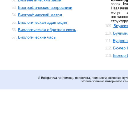
Биогенетический закон
52.
запах, hy
Биографические вопросники
53.
Навязчи
могут 
Биографический метод
54.
потливо
структур
Биологическая адаптация
55.
Брукси
109.
Биологическая обратная связь
56.
Булими
110.
Биологические часы
57.
Буферн
111.
Бюлер 
112.
Бюлер 
113.
© Belogurova.ru (помощь психолога, психологическое консул
Использование материалов сайт