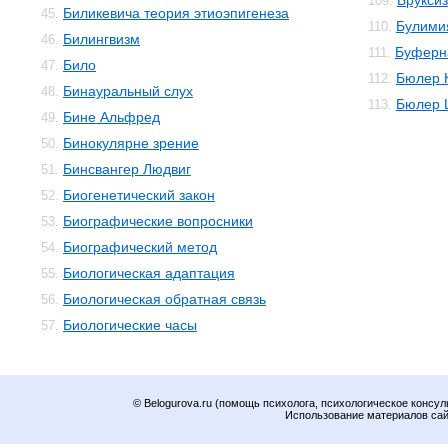
Брукси
109.
Биликевича теория этиоэпигенеза
45.
Булими
110.
Билингвизм
46.
Буферн
111.
Било
47.
Бюлер 
112.
Бинауральный слух
48.
Бюлер 
113.
Бине Альфред
49.
Бинокулярне зрение
50.
Бинсвангер Людвиг
51.
Биогенетический закон
52.
Биографические вопросники
53.
Биографический метод
54.
Биологическая адаптация
55.
Биологическая обратная связь
56.
Биологические часы
57.
© Belogurova.ru (помощь психолога, психологическое консул
Использование материалов сайт