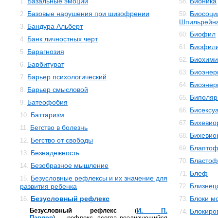
Базальные эмоции
Бионика
1.
58.
Базовые нарушения при шизофрении
Биосоци
2.
59.
Шпильрейн
Бандура Альберт
3.
Биофил
60.
Банк личностных черт
4.
Биофил
61.
Барагнозия
5.
Биохими
62.
Барбитурат
6.
Биоэнер
63.
Барьер психологический
7.
Биоэнер
64.
Барьер смысловой
8.
Биполяр
65.
Батеофобия
9.
Бисексу
66.
Баттаризм
10.
Бихевио
67.
Бегство в болезнь
11.
Бихевио
68.
Бегство от свободы
12.
Блаптоф
69.
Безнадежность
13.
Бластоф
70.
Безобразное мышление
14.
Блеф
71.
Безусловные рефлексы и их значение для
15.
Близнец
развития ребенка
72.
Безусловный рефлекс
Блоки м
16.
73.
Безусловный рефлекс
(
И. П.
Блокиро
74.
Павлов
) — рефлекс, всегда реализующийся