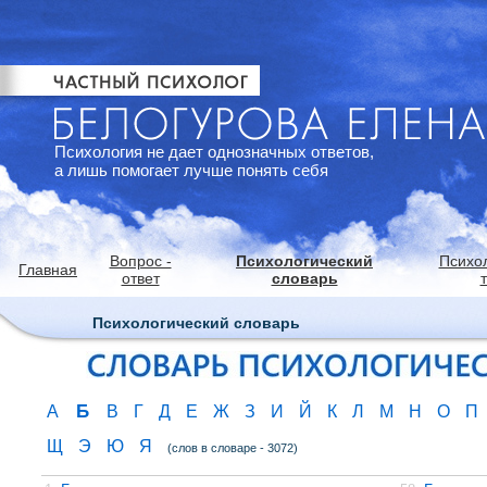
Психология не дает однозначных ответов,
а лишь помогает лучше понять себя
Вопрос -
Психологический
Психо
Главная
ответ
словарь
Психологический словарь
Б
А
В
Г
Д
Е
Ж
З
И
Й
К
Л
М
Н
О
П
Щ
Э
Ю
Я
(слов в словаре - 3072)