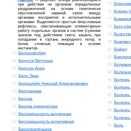
Блонски
75.
при действии на организм определенных
раздражителей на основе генетически
Блюма те
76.
обусловленной нервной связи между
органами восприятия и исполнительными
Бовариз
77.
органами. Выделяются простые безусловные
рефлексы, обеспечивающие элементарную
Бого-об
78.
работу отдельных органов и систем (сужение
Бодрств
79.
зрачков под действием света, кашель при
попадании в гортань инородного тела), и
Божович
80.
более сложные, лежащие в основе
инстинктов.
Бойкот
81.
Белонофобия
17.
Боксерс
82.
Бенусси Витторио
18.
Болевы
83.
Бергсон Анри
19.
Болезне
84.
Берн Эрик
20.
Болезнь
85.
Бернштейн Николай Александрович
21.
Болезнь
86.
Бертранизм
22.
Болезнь
87.
Беседа
23.
Болезнь
88.
Беседа клиническая
24.
Болезнь
89.
Беспомощность выученная
25.
Болезнь
90.
Беспомощность когнитивная
26.
Боль
91.
Бессознательное
27.