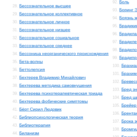
Боль
92.
Бессознательное высшее
28.
Боринг 
93.
Бессознательное коллективное
29.
Боязнь 
94.
Бессознательное личное
30.
Брадики
95.
Бессознательное низшее
31.
Брадила
96.
Бессознательное социальное
32.
Брадиле
97.
Бессознательное среднее
33.
Брадило
98.
Бессоница неорганического происхождения
34.
Брадипр
99.
Бета-волны
35.
Брахиа
100.
Беттолепсия
36.
Брахим
101.
Бехтерев Владимир Михайлович
37.
Бревес
102.
Бехтерева методика самовнушения
38.
Бред з
103.
Бехтерева психотерапевтическая триада
39.
Бред ш
104.
Бехтерева фобические симптомы
40.
Брейер
105.
Бёрт Сирил Людовик
41.
Брента
106.
Библиопсихологическая теория
42.
Брока 
107.
Библиотерапия
43.
Бромги
108.
Биланизм
44.