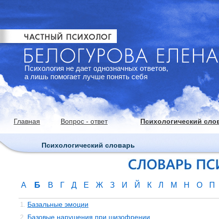
Психология не дает однозначных ответов,
а лишь помогает лучше понять себя
Главная
Вопрос - ответ
Психологический сло
Психологический словарь
Б
А
В
Г
Д
Е
Ж
З
И
Й
К
Л
М
Н
О
П
Базальные эмоции
1.
Базовые нарушения при шизофрении
2.