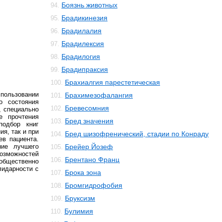
Боязнь животных
94.
Брадикинезия
95.
Брадилалия
96.
Брадилексия
97.
Брадилогия
98.
Брадипраксия
99.
Брахиалгия парестетическая
100.
пользовании
Брахимезофалангия
101.
о состояния
Бревесомния
102.
, специально
е прочтения
Бред значения
103.
подбор книг
я, так и при
Бред шизофренический, стадии по Конраду
104.
ев пациента.
ние лучшего
Брейер Йозеф
105.
зможностей
Брентано Франц
106.
общественно
лидарности с
Брока зона
107.
Бромгидрофобия
108.
Бруксизм
109.
Булимия
110.