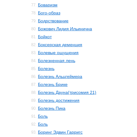
Боваризм
77.
Бого-образ
78.
Бодрствование
79.
Божович Лидия Ильинична
80.
Бойкот
81.
Боксерская деменция
82.
Болевые ощущения
83.
Болезненная лень
84.
Болезнь
85.
Болезнь Альцгеймера
86.
Болезнь Брике
87.
Болезнь Дауна(трисомия 21)
88.
Болезнь достижения
89.
Болезнь Пика
90.
Боль
91.
Боль
92.
Боринг Эдвин Гарригс
93.