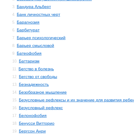
Бандура Альберт
3.
Банк личностных черт
4.
Барагнозия
5.
Барбитурат
6.
Барьер психологический
7.
Барьер смысловой
8.
Батеофобия
9.
Баттаризм
10.
Бегство в болезнь
11.
Бегство от свободы
12.
Безнадежность
13.
Безобразное мышление
14.
Безусловные рефлексы и их значение для развития ребе
15.
Безусловный рефлекс
16.
Белонофобия
17.
Бенусси Витторио
18.
Бергсон Анри
19.