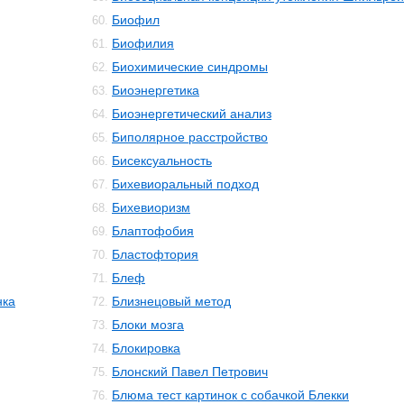
Биофил
60.
Биофилия
61.
Биохимические синдромы
62.
Биоэнергетика
63.
Биоэнергетический анализ
64.
Биполярное расстройство
65.
Бисексуальность
66.
Бихевиоральный подход
67.
Бихевиоризм
68.
Блаптофобия
69.
Бластофтория
70.
Блеф
71.
нка
Близнецовый метод
72.
Блоки мозга
73.
Блокировка
74.
Блонский Павел Петрович
75.
Блюма тест картинок с собачкой Блекки
76.