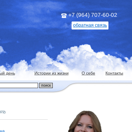
+7 (964) 707-60-02
обратная связь
ый день
Истории из жизни
О себе
Контакты
072)
йна