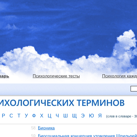
варь
Психологические тесты
Психология кажд
Р
С
Т
У
Ф
Х
Ц
Ч
Ш
Щ
Э
Ю
Я
(слов в словаре - 3
Бионика
58.
Биосоциальная концепция утомления Шпильре
59.