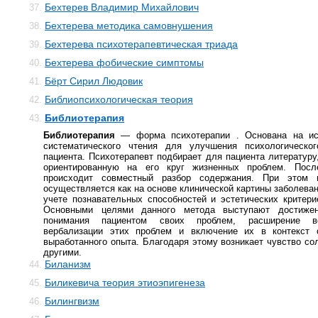
Бехтерев Владимир Михайлович
37.
Бехтерева методика самовнушения
38.
Бехтерева психотерапевтическая триада
39.
Бехтерева фобические симптомы
40.
Бёрт Сирил Людовик
41.
Библиопсихологическая теория
42.
Библиотерапия
43.
Библиотерапия
— форма психотерапии . Основана на ис
систематического чтения для улучшения психологическог
пациента. Психотерапевт подбирает для пациента литературу
ориентированную на его круг жизненных проблем. Посл
происходит совместный разбор содержания. При этом 
осуществляется как на основе клинической картины заболевани
учете познавательных способностей и эстетических критери
Основными целями данного метода выступают достиже
понимания пациентом своих проблем, расширение во
вербализации этих проблем и включение их в контекст 
выработанного опыта. Благодаря этому возникает чувство со
другими.
Биланизм
44.
Биликевича теория этиоэпигенеза
45.
Билингвизм
46.