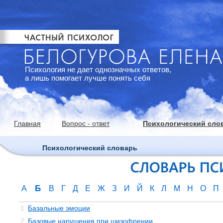
Психология не дает однозначных ответов,
а лишь помогает лучше понять себя
Главная
Вопрос - ответ
Психологический сло
Психологический словарь
Б
А
В
Г
Д
Е
Ж
З
И
Й
К
Л
М
Н
О
П
Базальные эмоции
1.
Базовые нарушения при шизофрении
2.