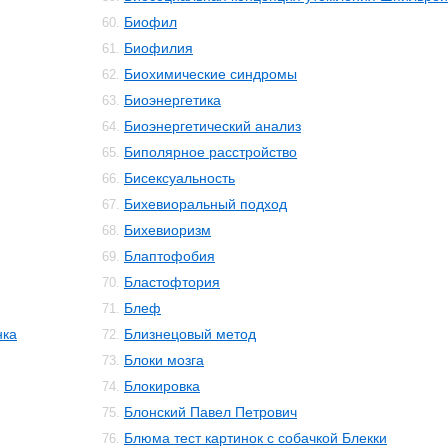
Биофил
60.
Биофилия
61.
Биохимические синдромы
62.
Биоэнергетика
63.
Биоэнергетический анализ
64.
Биполярное расстройство
65.
Бисексуальность
66.
Бихевиоральный подход
67.
Бихевиоризм
68.
Блаптофобия
69.
Бластофтория
70.
Блеф
71.
нка
Близнецовый метод
72.
Блоки мозга
73.
Блокировка
74.
Блонский Павел Петрович
75.
Блюма тест картинок с собачкой Блекки
76.