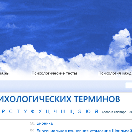
варь
Психологические тесты
Психология кажд
Р
С
Т
У
Ф
Х
Ц
Ч
Ш
Щ
Э
Ю
Я
(слов в словаре - 3
Бионика
58.
Биосоциальная концепция утомления Шпильре
59.