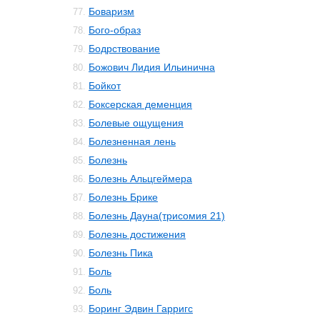
Боваризм
77.
Бого-образ
78.
Бодрствование
79.
Божович Лидия Ильинична
80.
Бойкот
81.
Боксерская деменция
82.
Болевые ощущения
83.
Болезненная лень
84.
Болезнь
85.
Болезнь Альцгеймера
86.
Болезнь Брике
87.
Болезнь Дауна(трисомия 21)
88.
Болезнь достижения
89.
Болезнь Пика
90.
Боль
91.
Боль
92.
Боринг Эдвин Гарригс
93.