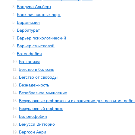
Бандура Альберт
3.
Банк личностных черт
4.
Барагнозия
5.
Барбитурат
6.
Барьер психологический
7.
Барьер смысловой
8.
Батеофобия
9.
Баттаризм
10.
Бегство в болезнь
11.
Бегство от свободы
12.
Безнадежность
13.
Безобразное мышление
14.
Безусловные рефлексы и их значение для развития ребе
15.
Безусловный рефлекс
16.
Белонофобия
17.
Бенусси Витторио
18.
Бергсон Анри
19.