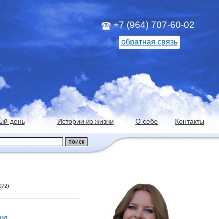
+7 (964) 707-60-02
обратная связь
ый день
Истории из жизни
О себе
Контакты
072)
йна