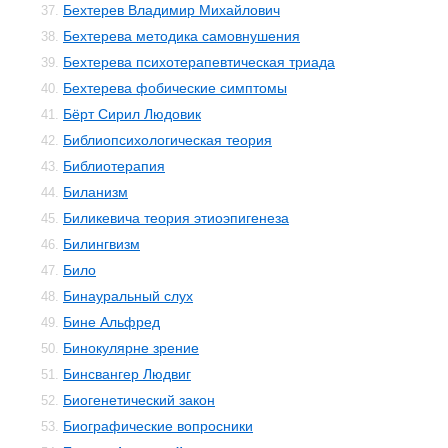
Бехтерев Владимир Михайлович
37.
Бехтерева методика самовнушения
38.
Бехтерева психотерапевтическая триада
39.
Бехтерева фобические симптомы
40.
Бёрт Сирил Людовик
41.
Библиопсихологическая теория
42.
Библиотерапия
43.
Биланизм
44.
Биликевича теория этиоэпигенеза
45.
Билингвизм
46.
Било
47.
Бинауральный слух
48.
Бине Альфред
49.
Бинокулярне зрение
50.
Бинсвангер Людвиг
51.
Биогенетический закон
52.
Биографические вопросники
53.