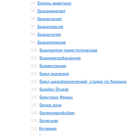
Боязнь животных
94.
Брадикинезия
95.
Брадилалия
96.
Брадилексия
97.
Брадилогия
98.
Брадипраксия
99.
Брахиалгия парестетическая
100.
Брахимезофалангия
101.
Бревесомния
102.
Бред значения
103.
Бред шизофренический, стадии по Конраду
104.
Брейер Йозеф
105.
Брентано Франц
106.
Брока зона
107.
Бромгидрофобия
108.
Бруксизм
109.
Булимия
110.