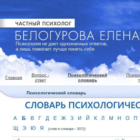
Психология не дает однозначных ответов,
а лишь помогает лучше понять себя
Вопрос -
Психологический
Психо
Главная
ответ
словарь
Психологический словарь
Б
А
В
Г
Д
Е
Ж
З
И
Й
К
Л
М
Н
О
П
Щ
Э
Ю
Я
(слов в словаре - 3072)