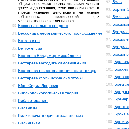
Боль
92.
общество не может позволить своим членам
довести до сознания, если оно собирается и
Боринг 
93.
впредь успешно действовать на основе
собственных противоречий (=>
Боязнь 
94.
бессознательное коллективное).
Брадики
95.
Бессознательное среднее
33.
Брадила
96.
Бессоница неорганического происхождения
34.
Брадиле
97.
Бета-волны
35.
Брадило
98.
Беттолепсия
36.
Брадипр
99.
Бехтерев Владимир Михайлович
37.
Брахиа
100.
Бехтерева методика самовнушения
38.
Брахим
101.
Бехтерева психотерапевтическая триада
39.
Бревес
102.
Бехтерева фобические симптомы
40.
Бред з
103.
Бёрт Сирил Людовик
41.
Бред ш
104.
Библиопсихологическая теория
42.
Брейер
105.
Библиотерапия
43.
Брента
106.
Биланизм
44.
Брока 
107.
Биликевича теория этиоэпигенеза
45.
Бромги
108.
Билингвизм
46.