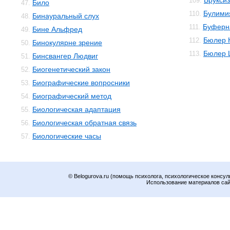
Брукси
109.
Било
47.
Булими
110.
Бинауральный слух
48.
Буферн
111.
Бине Альфред
49.
Бюлер 
112.
Бинокулярне зрение
50.
Бюлер 
113.
Бинсвангер Людвиг
51.
Биогенетический закон
52.
Биографические вопросники
53.
Биографический метод
54.
Биологическая адаптация
55.
Биологическая обратная связь
56.
Биологические часы
57.
© Belogurova.ru (помощь психолога, психологическое консул
Использование материалов сайт