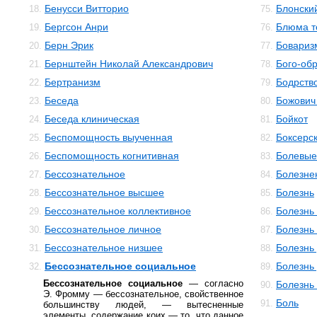
Бенусси Витторио
Блонски
18.
75.
Бергсон Анри
Блюма те
19.
76.
Берн Эрик
Бовариз
20.
77.
Бернштейн Николай Александрович
Бого-об
21.
78.
Бертранизм
Бодрств
22.
79.
Беседа
Божович
23.
80.
Беседа клиническая
Бойкот
24.
81.
Беспомощность выученная
Боксерс
25.
82.
Беспомощность когнитивная
Болевы
26.
83.
Бессознательное
Болезне
27.
84.
Бессознательное высшее
Болезнь
28.
85.
Бессознательное коллективное
Болезнь
29.
86.
Бессознательное личное
Болезнь
30.
87.
Бессознательное низшее
Болезнь
31.
88.
Бессознательное социальное
Болезнь
32.
89.
Бессознательное социальное
— согласно
Болезнь
90.
Э. Фромму — бессознательное, свойственное
Боль
91.
большинству людей, — вытесненные
элементы, содержание коих — то, что данное