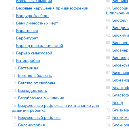
Базальные эмоции
Бионика
1.
58.
Базовые нарушения при шизофрении
Биосоци
2.
59.
Шпильрейн
Бандура Альберт
3.
Биофил
60.
Банк личностных черт
4.
Биофил
61.
Барагнозия
5.
Биохими
62.
Барбитурат
6.
Биоэнер
63.
Барьер психологический
7.
Биоэнер
64.
Барьер смысловой
8.
Биполяр
65.
Батеофобия
9.
Бисексу
66.
Баттаризм
10.
Бихевио
67.
Бегство в болезнь
11.
Бихевио
68.
Бегство от свободы
12.
Блаптоф
69.
Безнадежность
13.
Бластоф
70.
Безобразное мышление
14.
Блеф
71.
Безусловные рефлексы и их значение для
15.
Близнец
развития ребенка
72.
Безусловный рефлекс
Блоки м
16.
73.
Белонофобия
Блокиро
17.
74.