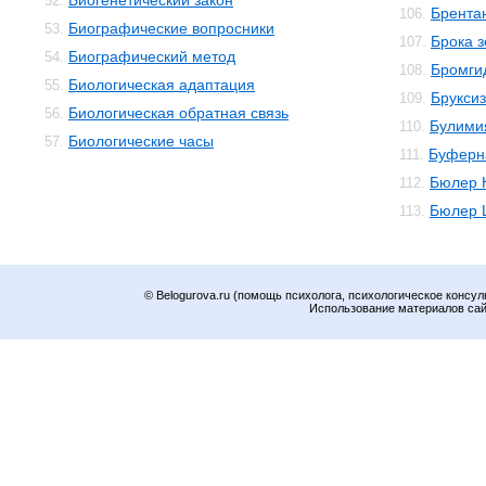
Биогенетический закон
52.
Брента
106.
Биографические вопросники
53.
Брока 
107.
Биографический метод
54.
Бромги
108.
Биологическая адаптация
55.
Брукси
109.
Биологическая обратная связь
56.
Булими
110.
Биологические часы
57.
Буферн
111.
Бюлер 
112.
Бюлер 
113.
© Belogurova.ru (помощь психолога, психологическое консул
Использование материалов сайт