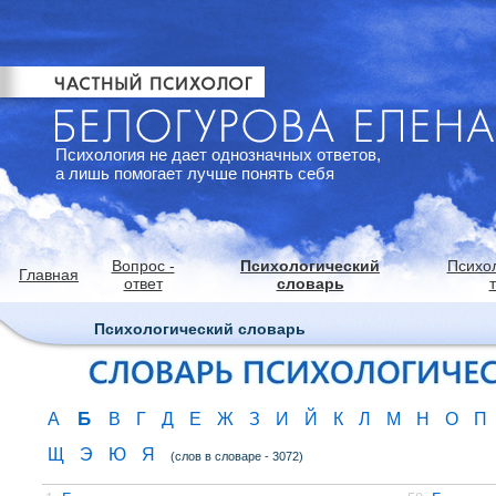
Психология не дает однозначных ответов,
а лишь помогает лучше понять себя
Вопрос -
Психологический
Психо
Главная
ответ
словарь
Психологический словарь
Б
А
В
Г
Д
Е
Ж
З
И
Й
К
Л
М
Н
О
П
Щ
Э
Ю
Я
(слов в словаре - 3072)