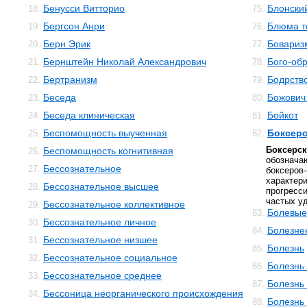
Бенусси Витторио
Блонски
18.
75.
Бергсон Анри
Блюма те
19.
76.
Берн Эрик
Бовариз
20.
77.
Бернштейн Николай Александрович
Бого-об
21.
78.
Бертранизм
Бодрств
22.
79.
Беседа
Божович
23.
80.
Беседа клиническая
Бойкот
24.
81.
Беспомощность выученная
Боксерс
25.
82.
Боксер
Беспомощность когнитивная
26.
обознач
Бессознательное
27.
боксеров
харак
Бессознательное высшее
28.
прогресс
частых уд
Бессознательное коллективное
29.
Болевы
83.
Бессознательное личное
30.
Болезне
84.
Бессознательное низшее
31.
Болезнь
85.
Бессознательное социальное
32.
Болезнь
86.
Бессознательное среднее
33.
Болезнь
87.
Бессоница неорганического происхождения
34.
Болезнь
88.