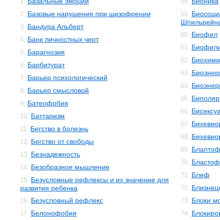
Базальные эмоции
Бионика
1.
58.
Базовые нарушения при шизофрении
Биосоци
2.
59.
Шпильрейн
Бандура Альберт
3.
Биофил
60.
Банк личностных черт
4.
Биофил
61.
Барагнозия
5.
Биохими
62.
Барбитурат
6.
Биоэнер
63.
Барьер психологический
7.
Биоэнер
64.
Барьер смысловой
8.
Биполяр
65.
Батеофобия
9.
Бисексу
66.
Баттаризм
10.
Бихевио
67.
Бегство в болезнь
11.
Бихевио
68.
Бегство от свободы
12.
Блаптоф
69.
Безнадежность
13.
Бластоф
70.
Безобразное мышление
14.
Блеф
71.
Безусловные рефлексы и их значение для
15.
Близнец
развития ребенка
72.
Безусловный рефлекс
Блоки м
16.
73.
Белонофобия
Блокиро
17.
74.