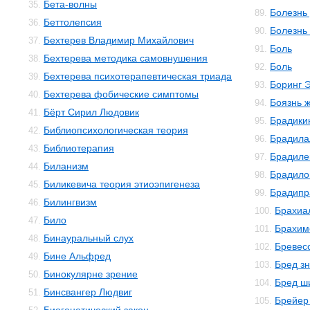
Бета-волны
35.
Болезнь
89.
Беттолепсия
36.
Болезнь
90.
Бехтерев Владимир Михайлович
37.
Боль
91.
Бехтерева методика самовнушения
38.
Боль
92.
Бехтерева психотерапевтическая триада
39.
Боринг 
93.
Бехтерева фобические симптомы
40.
Боязнь 
94.
Бёрт Сирил Людовик
41.
Брадики
95.
Библиопсихологическая теория
42.
Брадила
96.
Библиотерапия
43.
Брадиле
97.
Биланизм
44.
Брадило
98.
Биликевича теория этиоэпигенеза
45.
Брадипр
99.
Билингвизм
46.
Брахиа
100.
Било
47.
Брахим
101.
Бинауральный слух
48.
Бревес
102.
Бине Альфред
49.
Бред з
103.
Бинокулярне зрение
50.
Бред ш
104.
Бинсвангер Людвиг
51.
Брейер
105.