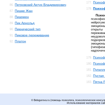
Психоф
177.
Петровский Артур Владимирович
86.
Психо
178.
Пиаже Жан
87.
Псих
Пиармен
88.
психо
нейро
Пик Арнольд
89.
эмоциона
Пикнический тип
90.
открыты
переж
Пиковое переживание
91.
неудов
подкорков
Платон
92.
эмоцио
(гипоф
надпочечн
Психоф
179.
Психоф
180.
Пупилл
181.
Пустая
182.
Пятна 
183.
© Belogurova.ru (помощь психолога, психологическое консул
Использование материалов сайт