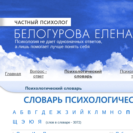
Психология не дает однозначных ответов,
а лишь помогает лучше понять себя
Вопрос -
Психологический
Психо
Главная
ответ
словарь
Психологический словарь
П
А
Б
В
Г
Д
Е
Ж
З
И
Й
К
Л
М
Н
О
Щ
Э
Ю
Я
(слов в словаре - 3072)