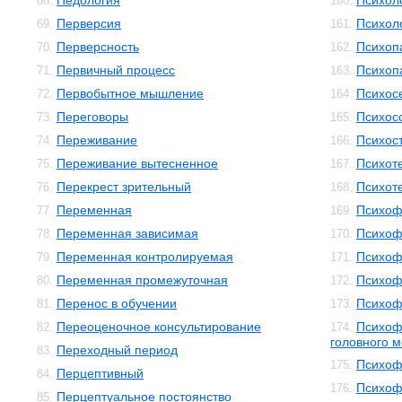
Педология
Психол
68.
160.
Перверсия
Психол
69.
161.
Перверсность
Психоп
70.
162.
Первичный процесс
Психоп
71.
163.
Первобытное мышление
Психос
72.
164.
Переговоры
Психос
73.
165.
Переживание
Психос
74.
166.
Переживание вытесненное
Психот
75.
167.
Перекрест зрительный
Психот
76.
168.
Переменная
Психоф
77.
169.
Переменная зависимая
Психоф
78.
170.
Переменная контролируемая
Психоф
79.
171.
Переменная промежуточная
Психоф
80.
172.
Перенос в обучении
Психоф
81.
173.
Переоценочное консультирование
Психоф
82.
174.
головного м
Переходный период
83.
Психоф
175.
Перцептивный
84.
Психоф
176.
Перцептуальное постоянство
85.