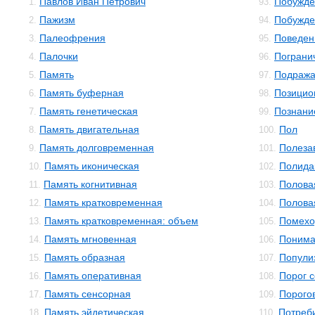
Павлов Иван Петрович
Побужде
1.
93.
Пажизм
Побужде
2.
94.
Палеофрения
Поведен
3.
95.
Палочки
Пограни
4.
96.
Память
Подраж
5.
97.
Память буферная
Позицио
6.
98.
Память генетическая
Познани
7.
99.
Память двигательная
Пол
8.
100.
Память долговременная
Полеза
9.
101.
Память иконическая
Полида
10.
102.
Память когнитивная
Полова
11.
103.
Память кратковременная
Полова
12.
104.
Память кратковременная: объем
Помехо
13.
105.
Память мгновенная
Понима
14.
106.
Память образная
Попули
15.
107.
Память оперативная
Порог 
16.
108.
Память сенсорная
Порого
17.
109.
Память эйдетическая
Потреб
18.
110.