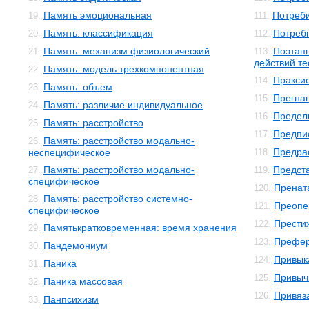
Память эмоциональная
Потреби
19.
111.
Память: классификация
Потреб
20.
112.
Память: механизм физиологический
Поэтап
21.
113.
действий т
Память: модель трехкомпонентная
22.
Пракси
114.
Память: объем
23.
Прегна
115.
Память: различие индивидуальное
24.
Предел
116.
Память: расстройство
25.
Предпи
117.
Память: расстройство модально-
26.
Предра
неспецифическое
118.
Память: расстройство модально-
Предст
27.
119.
специфическое
Пренат
120.
Память: расстройство системно-
28.
Преопе
121.
специфическое
Прести
122.
Памятькратковременная: время хранения
29.
Префе
123.
Пандемониум
30.
Привык
124.
Паника
31.
Привыч
125.
Паника массовая
32.
Привяз
126.
Панпсихизм
33.