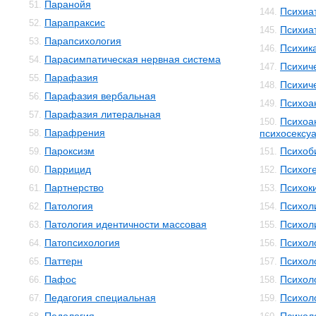
Паранойя
51.
Психиа
144.
Парапраксис
52.
Психиа
145.
Парапсихология
53.
Психик
146.
Парасимпатическая нервная система
54.
Психич
147.
Парафазия
55.
Психич
148.
Парафазия вербальная
56.
Психоа
149.
Парафазия литеральная
57.
Психоа
150.
Парафрения
58.
психосексуа
Пароксизм
Психоб
59.
151.
Паррицид
Психог
60.
152.
Партнерство
Психок
61.
153.
Патология
Психол
62.
154.
Патология идентичности массовая
Психол
63.
155.
Патопсихология
Психол
64.
156.
Паттерн
Психол
65.
157.
Пафос
Психол
66.
158.
Педагогия специальная
Психол
67.
159.