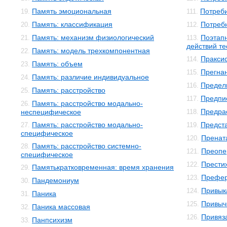
Память эмоциональная
Потреби
19.
111.
Память: классификация
Потреб
20.
112.
Память: механизм физиологический
Поэтап
21.
113.
действий т
Память: модель трехкомпонентная
22.
Пракси
114.
Память: объем
23.
Прегна
115.
Память: различие индивидуальное
24.
Предел
116.
Память: расстройство
25.
Предпи
117.
Память: расстройство модально-
26.
Предра
неспецифическое
118.
Память: расстройство модально-
Предст
27.
119.
специфическое
Пренат
120.
Память: расстройство системно-
28.
Преопе
121.
специфическое
Прести
122.
Памятькратковременная: время хранения
29.
Префе
123.
Пандемониум
30.
Привык
124.
Паника
31.
Привыч
125.
Паника массовая
32.
Привяз
126.
Панпсихизм
33.