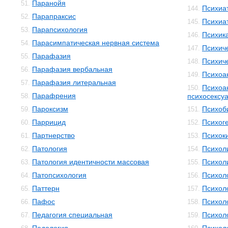
Паранойя
51.
Психиа
144.
Парапраксис
52.
Психиа
145.
Парапсихология
53.
Психик
146.
Парасимпатическая нервная система
54.
Психич
147.
Парафазия
55.
Психич
148.
Парафазия вербальная
56.
Психоа
149.
Парафазия литеральная
57.
Психоа
150.
Парафрения
58.
психосексуа
Пароксизм
Психоб
59.
151.
Паррицид
Психог
60.
152.
Партнерство
Психок
61.
153.
Патология
Психол
62.
154.
Патология идентичности массовая
Психол
63.
155.
Патопсихология
Психол
64.
156.
Паттерн
Психол
65.
157.
Пафос
Психол
66.
158.
Педагогия специальная
Психол
67.
159.