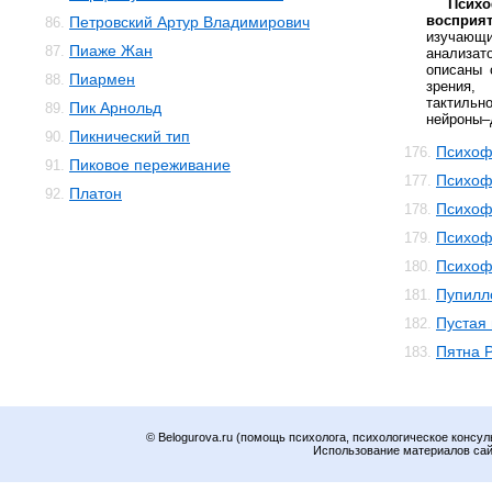
Пси
восприя
Петровский Артур Владимирович
86.
изуча
Пиаже Жан
87.
анализат
описаны 
Пиармен
88.
зрения,
тактильн
Пик Арнольд
89.
нейроны–
Пикнический тип
90.
Психоф
176.
Пиковое переживание
91.
Психоф
177.
Платон
92.
Психоф
178.
Психоф
179.
Психоф
180.
Пупилл
181.
Пустая
182.
Пятна 
183.
© Belogurova.ru (помощь психолога, психологическое консул
Использование материалов сайт