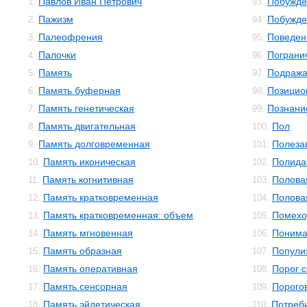
Павлов Иван Петрович
Побужде
1.
93.
Пажизм
Побужде
2.
94.
Палеофрения
Поведен
3.
95.
Палочки
Пограни
4.
96.
Память
Подраж
5.
97.
Память буферная
Позицио
6.
98.
Память генетическая
Познани
7.
99.
Память двигательная
Пол
8.
100.
Память долговременная
Полеза
9.
101.
Память иконическая
Полида
10.
102.
Память когнитивная
Полова
11.
103.
Память кратковременная
Полова
12.
104.
Память кратковременная: объем
Помехо
13.
105.
Память мгновенная
Понима
14.
106.
Память образная
Попули
15.
107.
Память оперативная
Порог 
16.
108.
Память сенсорная
Порого
17.
109.
Память эйдетическая
Потреб
18.
110.