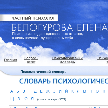
Психология не дает однозначных ответов,
а лишь помогает лучше понять себя
Вопрос -
Психологический
Психо
Главная
ответ
словарь
Психологический словарь
П
А
Б
В
Г
Д
Е
Ж
З
И
Й
К
Л
М
Н
О
Щ
Э
Ю
Я
(слов в словаре - 3072)