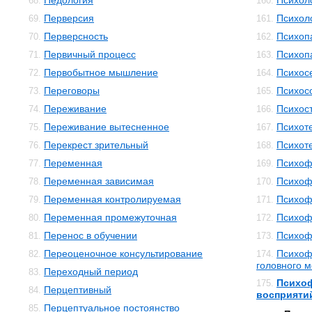
Педология
Психол
68.
160.
Перверсия
Психол
69.
161.
Перверсность
Психоп
70.
162.
Первичный процесс
Психоп
71.
163.
Первобытное мышление
Психос
72.
164.
Переговоры
Психос
73.
165.
Переживание
Психос
74.
166.
Переживание вытесненное
Психот
75.
167.
Перекрест зрительный
Психот
76.
168.
Переменная
Психоф
77.
169.
Переменная зависимая
Психоф
78.
170.
Переменная контролируемая
Психоф
79.
171.
Переменная промежуточная
Психоф
80.
172.
Перенос в обучении
Психоф
81.
173.
Переоценочное консультирование
Психоф
82.
174.
головного м
Переходный период
83.
Психо
175.
Перцептивный
84.
восприяти
Перцептуальное постоянство
85.