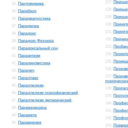
Принци
127.
Пантомимика
34.
Принци
128.
Парабиоз
35.
Принци
129.
Парадиагностика
36.
Принят
130.
Парадигма
37.
Принят
131.
Парадокс
38.
Причин
132.
Парадокс Фехнера
39.
Пробан
133.
Парадоксальный сон
40.
Проект
134.
Паразитизм
41.
Проекц
135.
Паралингвистика
42.
Произв
136.
Паралич
43.
Произв
137.
Параллакс
44.
психически
Параллелизм
45.
Пропаг
138.
Параллелизм психофизический
46.
Протот
139.
Параллелизм эмпирический
47.
Профес
140.
Парамедицина
48.
Профил
141.
Параметр
49.
Профор
142.
Парамнезия
50.
Псевдо
143.