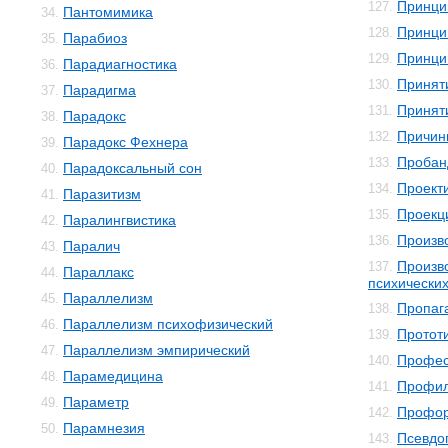
Принци
127.
Пантомимика
34.
Принци
128.
Парабиоз
35.
Принци
129.
Парадиагностика
36.
Принят
130.
Парадигма
37.
Принят
131.
Парадокс
38.
Причин
132.
Парадокс Фехнера
39.
Пробан
133.
Парадоксальный сон
40.
Проект
134.
Паразитизм
41.
Проекц
135.
Паралингвистика
42.
Произв
136.
Паралич
43.
Произв
137.
Параллакс
44.
психически
Параллелизм
45.
Пропаг
138.
Параллелизм психофизический
46.
Протот
139.
Параллелизм эмпирический
47.
Профес
140.
Парамедицина
48.
Профил
141.
Параметр
49.
Профор
142.
Парамнезия
50.
Псевдо
143.