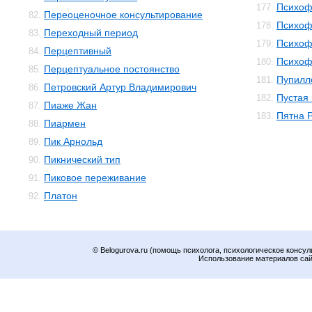
Психоф
177.
Переоценочное консультирование
82.
Психоф
178.
Переходный период
83.
Психоф
179.
Перцептивный
84.
Психоф
180.
Перцептуальное постоянство
85.
Пупилл
181.
Петровский Артур Владимирович
86.
Пустая
182.
Пиаже Жан
87.
Пятна 
183.
Пиармен
88.
Пик Арнольд
89.
Пикнический тип
90.
Пиковое переживание
91.
Платон
92.
© Belogurova.ru (помощь психолога, психологическое консул
Использование материалов сайт