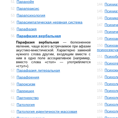
Паранойя
51.
Психиа
144.
Парапраксис
52.
Психиа
145.
Парапсихология
53.
Психик
146.
Парасимпатическая нервная система
54.
Психич
147.
Парафазия
55.
Психич
148.
Парафазия вербальная
56.
Психоа
149.
Парафазия вербальная
— болезненное
Психоа
150.
явление, чаще всего встречаемое при афазии
психосексуа
акустико-мнестической. Характерно заменой
нужного слова другим, входящим вместе с
Психоб
151.
ним в одно поле ассоциативное (например,
вместо слова «стол» — употребляется
Психог
152.
«стул»).
Психок
Парафазия литеральная
153.
57.
Психол
Парафрения
154.
58.
Психол
Пароксизм
155.
59.
Психол
Паррицид
156.
60.
Психол
Партнерство
157.
61.
Психол
Патология
158.
62.
Психол
Патология идентичности массовая
159.
63.