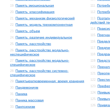
Память эмоциональная
Потреби
19.
111.
Память: классификация
Потреб
20.
112.
Память: механизм физиологический
Поэтап
21.
113.
действий т
Память: модель трехкомпонентная
22.
Пракси
114.
Память: объем
23.
Прегна
115.
Память: различие индивидуальное
24.
Предел
116.
Память: расстройство
25.
Предпи
117.
Память: расстройство модально-
26.
Предра
неспецифическое
118.
Память: расстройство модально-
Предст
27.
119.
специфическое
Пренат
120.
Память: расстройство системно-
28.
Преопе
121.
специфическое
Прести
122.
Памятькратковременная: время хранения
29.
Префе
123.
Пандемониум
30.
Привык
124.
Паника
31.
Привыч
125.
Паника массовая
32.
Привяз
126.
Панпсихизм
33.