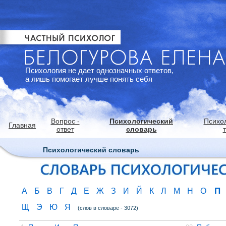
Психология не дает однозначных ответов,
а лишь помогает лучше понять себя
Вопрос -
Психологический
Психо
Главная
ответ
словарь
Психологический словарь
П
А
Б
В
Г
Д
Е
Ж
З
И
Й
К
Л
М
Н
О
Щ
Э
Ю
Я
(слов в словаре - 3072)