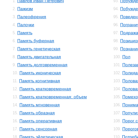
Павлов Иван Петрович
Побужде
1.
93.
Пажизм
Побужде
2.
94.
Палеофрения
Поведен
3.
95.
Палочки
Пограни
4.
96.
Память
Подраж
5.
97.
Память буферная
Позицио
6.
98.
Память генетическая
Познани
7.
99.
Память двигательная
Пол
8.
100.
Память долговременная
Полеза
9.
101.
Память иконическая
Полида
10.
102.
Память когнитивная
Полова
11.
103.
Память кратковременная
Полова
12.
104.
Память кратковременная: объем
Помехо
13.
105.
Память мгновенная
Понима
14.
106.
Память образная
Попули
15.
107.
Память оперативная
Порог 
16.
108.
Память сенсорная
Порого
17.
109.
Память эйдетическая
Потреб
18.
110.