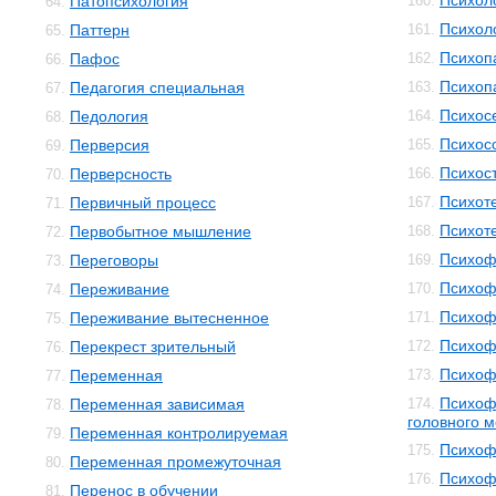
Психол
Патопсихология
160.
64.
Психол
Паттерн
161.
65.
Психоп
Пафос
162.
66.
Психоп
Педагогия специальная
163.
67.
Психос
Педология
164.
68.
Психос
Перверсия
165.
69.
Психос
Перверсность
166.
70.
Психот
Первичный процесс
167.
71.
Психот
Первобытное мышление
168.
72.
Психоф
Переговоры
169.
73.
Психоф
Переживание
170.
74.
Психоф
Переживание вытесненное
171.
75.
Психоф
Перекрест зрительный
172.
76.
Психоф
Переменная
173.
77.
Психоф
Переменная зависимая
174.
78.
головного м
Переменная контролируемая
79.
Психоф
175.
Переменная промежуточная
80.
Психоф
176.
Перенос в обучении
81.