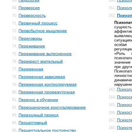
Педология
Психол
68.
160.
Перверсия
Психол
69.
161.
Перверсность
Психоп
70.
162.
Психопа
Первичный процесс
71.
сущность
Первобытное мышление
72.
аффектив
выявляю
Переговоры
73.
ситуация
особая 
Переживание
74.
регуляци
Переживание вытесненное
«Роль 
75.
психоп
Перекрест зрительный
76.
значение
при друг
Переменная
77.
Психопа
личностн
Переменная зависимая
78.
динамиче
Переменная контролируемая
79.
нарушени
Психоп
163.
Переменная промежуточная
80.
Психос
164.
Перенос в обучении
81.
Психос
165.
Переоценочное консультирование
82.
Психос
166.
Переходный период
83.
Психот
167.
Перцептивный
84.
Психот
168.
Перцептуальное постоянство
85.