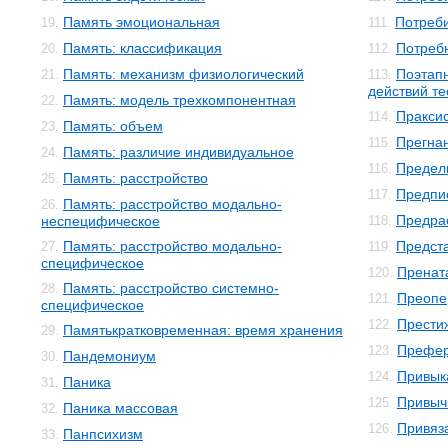
Память эмоциональная
Потреби
19.
111.
Память: классификация
Потреб
20.
112.
Память: механизм физиологический
Поэтап
21.
113.
действий т
Память: модель трехкомпонентная
22.
Пракси
114.
Память: объем
23.
Прегна
115.
Память: различие индивидуальное
24.
Предел
116.
Память: расстройство
25.
Предпи
117.
Память: расстройство модально-
26.
Предра
неспецифическое
118.
Память: расстройство модально-
Предст
27.
119.
специфическое
Пренат
120.
Память: расстройство системно-
28.
Преопе
121.
специфическое
Прести
122.
Памятькратковременная: время хранения
29.
Префе
123.
Пандемониум
30.
Привык
124.
Паника
31.
Привыч
125.
Паника массовая
32.
Привяз
126.
Панпсихизм
33.