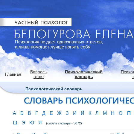
Психология не дает однозначных ответов,
а лишь помогает лучше понять себя
Вопрос -
Психологический
Психо
Главная
ответ
словарь
Психологический словарь
П
А
Б
В
Г
Д
Е
Ж
З
И
Й
К
Л
М
Н
О
Щ
Э
Ю
Я
(слов в словаре - 3072)