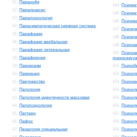
Паранойя
51.
Психиа
144.
Парапраксис
52.
Психиа
145.
Парапсихология
53.
Психик
146.
Парасимпатическая нервная система
54.
Психич
147.
Парафазия
55.
Психич
148.
Парафазия вербальная
56.
Психоа
149.
Парафазия литеральная
57.
Психоа
150.
Парафрения
58.
психосексуа
Пароксизм
Психоб
59.
151.
Паррицид
Психог
60.
152.
Партнерство
Психок
61.
153.
Патология
Психол
62.
154.
Патология идентичности массовая
Психол
63.
155.
Патопсихология
Психол
64.
156.
Паттерн
Психол
65.
157.
Пафос
Психол
66.
158.
Педагогия специальная
Психол
67.
159.