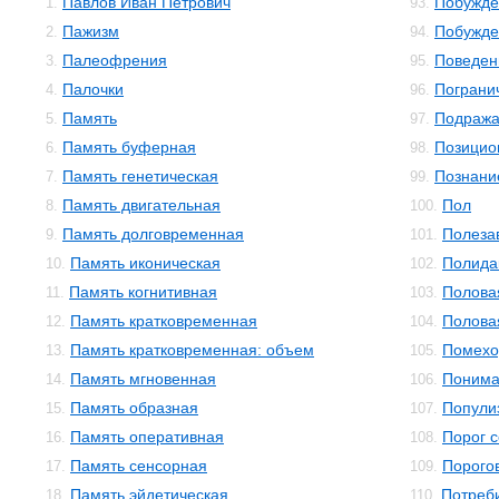
Павлов Иван Петрович
Побужде
1.
93.
Пажизм
Побужде
2.
94.
Палеофрения
Поведен
3.
95.
Палочки
Пограни
4.
96.
Память
Подраж
5.
97.
Память буферная
Позицио
6.
98.
Память генетическая
Познани
7.
99.
Память двигательная
Пол
8.
100.
Память долговременная
Полеза
9.
101.
Память иконическая
Полида
10.
102.
Память когнитивная
Полова
11.
103.
Память кратковременная
Полова
12.
104.
Память кратковременная: объем
Помехо
13.
105.
Память мгновенная
Понима
14.
106.
Память образная
Попули
15.
107.
Память оперативная
Порог 
16.
108.
Память сенсорная
Порого
17.
109.
Память эйдетическая
Потреб
18.
110.