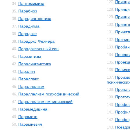
Принци
127.
Пантомимика
34.
Принци
128.
Парабиоз
35.
Принци
129.
Парадиагностика
36.
Принят
130.
Парадигма
37.
Принят
131.
Парадокс
38.
Причин
132.
Парадокс Фехнера
39.
Пробан
133.
Парадоксальный сон
40.
Проект
134.
Паразитизм
41.
Проекц
135.
Паралингвистика
42.
Произв
136.
Паралич
43.
Произв
137.
Параллакс
44.
психически
Параллелизм
45.
Пропаг
138.
Параллелизм психофизический
46.
Протот
139.
Параллелизм эмпирический
47.
Профес
140.
Парамедицина
48.
Профил
141.
Параметр
49.
Профор
142.
Парамнезия
50.
Псевдо
143.