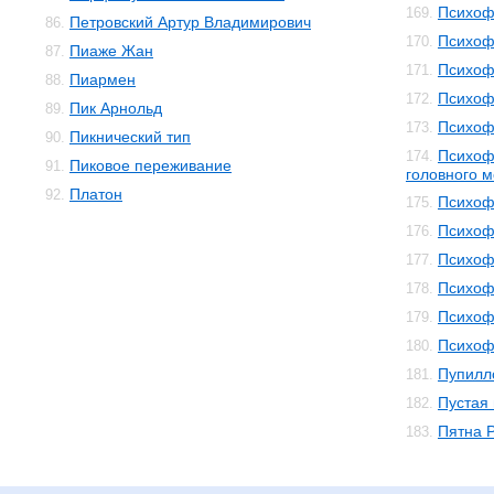
Психоф
169.
Петровский Артур Владимирович
86.
Психоф
170.
Пиаже Жан
87.
Психоф
171.
Пиармен
88.
Психоф
172.
Пик Арнольд
89.
Психоф
173.
Пикнический тип
90.
Психоф
174.
Пиковое переживание
91.
головного м
Платон
92.
Психоф
175.
Психоф
176.
Психоф
177.
Психоф
178.
Психоф
179.
Психоф
180.
Пупилл
181.
Пустая
182.
Пятна 
183.