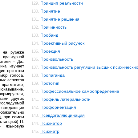
Принцип реальности
129.
Принятие
130.
Принятие решения
131.
Причинность
132.
Пробанд
133.
Проективный рисунок
134.
Проекция
135.
 на рубеже
культурной
Произвольность
136.
вители – Дж.
тика изучает
Произвольность регуляции высших психически
137.
ие при этом
Пропаганда
мбр голоса,
138.
чных аспектов
Прототип
139.
прагматике,
казывание.
Профессиональное самоопределение
140.
ормируется,
тами других
Профиль латеральности
141.
исследуемой
Профориентация
142.
ровождающие
обязательно
Псевдогаллюцинация
143.
ц, при самом
станцией) П.
Психиатор
144.
е языковую
Психиатр
145.