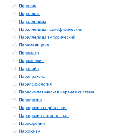
Паралич
43.
Параллакс
44.
Параллелизм
45.
Параллелизм психофизический
46.
Параллелизм эмпирический
47.
Парамедицина
48.
Параметр
49.
Парамнезия
50.
Паранойя
51.
Парапраксис
52.
Парапсихология
53.
Парасимпатическая нервная система
54.
Парафазия
55.
Парафазия вербальная
56.
Парафазия литеральная
57.
Парафрения
58.
Пароксизм
59.