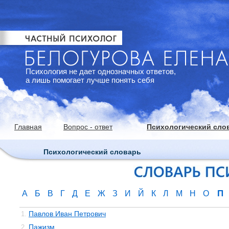
Психология не дает однозначных ответов,
а лишь помогает лучше понять себя
Главная
Вопрос - ответ
Психологический сло
Психологический словарь
П
А
Б
В
Г
Д
Е
Ж
З
И
Й
К
Л
М
Н
О
Павлов Иван Петрович
1.
Пажизм
2.