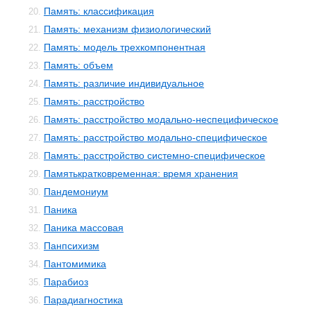
Память: классификация
20.
Память: механизм физиологический
21.
Память: модель трехкомпонентная
22.
Память: объем
23.
Память: различие индивидуальное
24.
Память: расстройство
25.
Память: расстройство модально-неспецифическое
26.
Память: расстройство модально-специфическое
27.
Память: расстройство системно-специфическое
28.
Памятькратковременная: время хранения
29.
Пандемониум
30.
Паника
31.
Паника массовая
32.
Панпсихизм
33.
Пантомимика
34.
Парабиоз
35.
Парадиагностика
36.