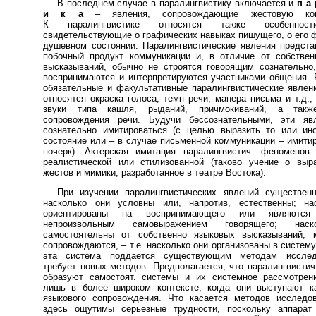
В последнем случае в паралингвистику включается и
п а 
и к а
– явления, сопровождающие жестовую ком
К паралингвистике относятся также особенност
свидетельствующие о графических навыках пишущего, о его 
душевном состоянии. Паралингвистические явления предст
побочный продукт коммуникации и, в отличие от собствен
высказываний, обычно не строятся говорящим сознательно
воспринимаются и интерпретируются участниками общения.
обязательные и факультативные паралингвистические явлен
относятся окраска голоса, темп речи, манера письма и т.д.,
звуки типа кашля, рыданий, причмокиваний, а такж
сопровождения речи. Будучи бессознательными, эти яв
сознательно имитироваться (с целью выразить то или ин
состояние или – в случае письменной коммуникации – имити
почерк). Актерская имитация паралингвистич. феноменов
реалистической или стилизованной (таково учение о выра
жестов и мимики, разработанное в театре Востока).
При изучении паралингвистических явлений существенн
насколько они условны или, напротив, естественны; на
ориентированы на воспринимающего или являются
непроизвольным самовыражением говорящего; нас
самостоятельны от собственно языковых высказываний, 
сопровождаются, – т.е. насколько они организованы в систему
эта система поддается существующим методам исслед
требует новых методов. Предполагается, что паралингвистич
образуют самостоят. системы и их системное рассмотрен
лишь в более широком контексте, когда они выступают к
языкового сопровождения. Что касается методов исследов
здесь ощутимы серьезные трудности, поскольку аппарат 