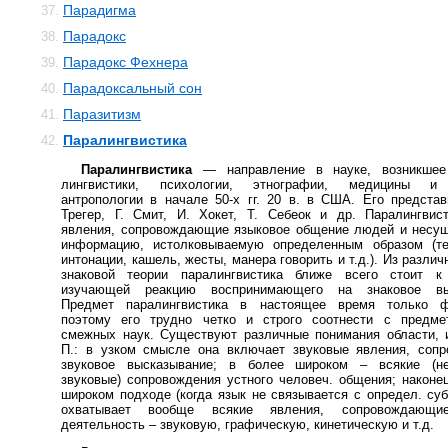
Парадигма
37.
Парадокс
38.
Парадокс Фехнера
39.
Парадоксальный сон
40.
Паразитизм
41.
Паралингвистика
42.
Паралингвистика
— направление в науке, возникшее
лингвистики, психологии, этнографии, медицины и 
антропологии в начале 50-х гг. 20 в. в США. Его предста
Трегер, Г. Смит, И. Хокет, Т. Себеок и др. Паралингвис
явления, сопровождающие языковое общение людей и несущ
информацию, истолковываемую определенным образом (те
интонации, кашель, жесты, манера говорить и т.д.). Из разли
знаковой теории паралингвистика ближе всего стоит к 
изучающей реакцию воспринимающего на знаковое выс
Предмет паралингвистика в настоящее время только ф
поэтому его трудно четко и строго соотнести с предме
смежных наук. Существуют различные понимания области, 
П.: в узком смысле она включает звуковые явления, соп
звуковое высказывание; в более широком – всякие (не
звуковые) сопровождения устного человеч. общения; наконе
широком подходе (когда язык не связывается с определ. суб
охватывает вообще всякие явления, сопровождающи
деятельность – звуковую, графическую, кинетическую и т.д.