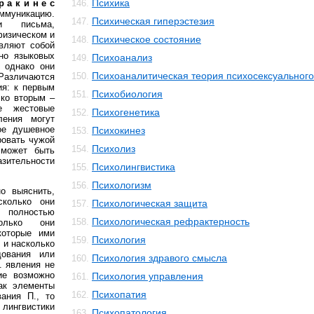
Психика
р а к и н е с
146.
муникацию.
Психическая гиперэстезия
147.
и письма,
физическом и
Психическое состояние
148.
авляют собой
но языковых
Психоанализ
149.
, однако они
Психоаналитическая теория психосексуального
150.
 Различаются
ия: к первым
Психобиология
151.
 ко вторым –
е жестовые
Психогенетика
152.
ления могут
ое душевное
Психокинез
153.
ровать чужой
Психолиз
154.
 может быть
зительности
Психолингвистика
155.
Психологизм
156.
о выяснить,
сколько они
Психологическая защита
157.
 полностью
Психологическая рефрактерность
158.
колько они
которые ими
Психология
159.
 и насколько
ования или
Психология здравого смысла
160.
. явления не
ие возможно
Психология управления
161.
ак элементы
Психопатия
162.
ания П., то
лингвистики
Психопатология
163.