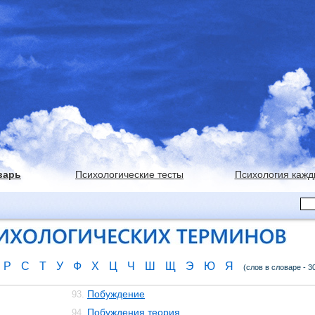
варь
Психологические тесты
Психология кажд
Р
С
Т
У
Ф
Х
Ц
Ч
Ш
Щ
Э
Ю
Я
(слов в словаре - 3
Побуждение
93.
Побуждения теория
94.