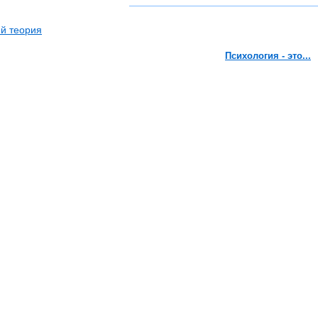
й теория
Психология - это...