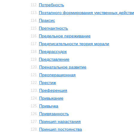
Потребность
112.
Поэтапного формирования умственных действи
113.
Праксис
114.
Прегнантность
115.
Предельное переживание
116.
Предписательности теория морали
117.
Предрассудок
118.
Представление
119.
Пренатальное развитие
120.
Преоперационная
121.
Престиж
122.
Преференция
123.
Привыкание
124.
Привычка
125.
Привязанность
126.
Принцип нарастания
127.
Принцип постоянства
128.