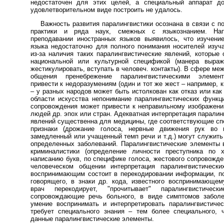
недостаточен для этих целей, а специальный аппарат д
удовлетворительном виде построить не удалось.
Важность развития паралингвистики осознана в связи с п
практики и ряда наук, смежных с языкознанием. Нап
преподавании иностранных языков выявилось, что изучени
языка недостаточно для полного понимания носителей изуч
из-за наличия таких паралингвистические явлений, которые
национальной или культурной спецификой (манера выраж
жестикулировать, вступать в человеч. контакты). В сфере ме
общения пренебрежение паралингвистическими элемен
привести к недоразумениям (один и тот же жест – например, к
– у разных народов может быть истолкован как отказ или как 
области искусства непонимание паралингвистических функц
сопровождения может привести к неправильному изображен
людей др. эпох или стран. Адекватная интерпретация паралин
явлений существенна для медицины, где соответствующие с
признаки (дрожание голоса, нервные движения рук во 
замедленный или учащенный темп речи и т.д.) могут служит
определенных заболеваний. Паралингвистические элементы
криминалистики (определение личности преступника по х
написанию букв, по специфике голоса, жестового сопровождени
человеческом общении интерпретация паралингвистически
воспринимающим состоит в перекодировании информации, п
говорящего, в знаки др. кода, известного воспринимающем
врач перекодирует, "прочитывает" паралингвистическ
сопровождающие речь больного, в виде симптомов заболев
умение воспринимать и интерпретировать паралингвистиче
требует специального знания – тем более специального, 
данные паралингвистические элементы.