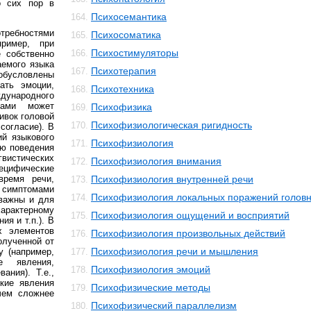
о сих пор в
Психосемантика
164.
отребностями
Психосоматика
165.
ример, при
Психостимуляторы
166.
е собственно
аемого языка
Психотерапия
167.
 обусловлены
ать эмоции,
Психотехника
168.
ждународного
тами может
Психофизика
169.
ивок головой
Психофизиологическая ригидность
170.
согласие). В
ий языкового
Психофизиология
171.
ию поведения
гвистических
Психофизиология внимания
172.
пецифические
время речи,
Психофизиология внутренней речи
173.
ь симптомами
Психофизиология локальных поражений головн
174.
 важны и для
арактерному
Психофизиология ощущений и восприятий
175.
я и т.п.). В
х элементов
Психофизиология произвольных действий
176.
олученной от
Психофизиология речи и мышления
у (например,
177.
ие явления,
Психофизиология эмоций
178.
ания). Т.е.,
ские явления
Психофизические методы
179.
чем сложнее
Психофизический параллелизм
180.