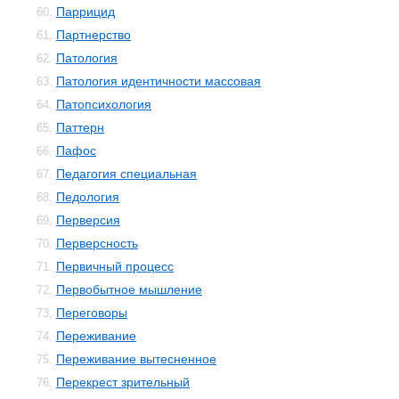
Паррицид
60.
Партнерство
61.
Патология
62.
Патология идентичности массовая
63.
Патопсихология
64.
Паттерн
65.
Пафос
66.
Педагогия специальная
67.
Педология
68.
Перверсия
69.
Перверсность
70.
Первичный процесс
71.
Первобытное мышление
72.
Переговоры
73.
Переживание
74.
Переживание вытесненное
75.
Перекрест зрительный
76.