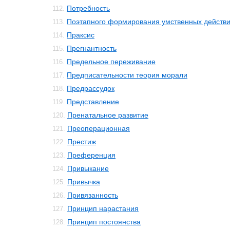
Потребность
112.
Поэтапного формирования умственных действи
113.
Праксис
114.
Прегнантность
115.
Предельное переживание
116.
Предписательности теория морали
117.
Предрассудок
118.
Представление
119.
Пренатальное развитие
120.
Преоперационная
121.
Престиж
122.
Преференция
123.
Привыкание
124.
Привычка
125.
Привязанность
126.
Принцип нарастания
127.
Принцип постоянства
128.