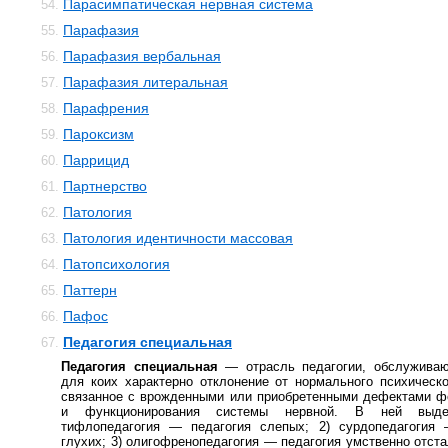
Парасимпатическая нервная система
54.
Парафазия
55.
Парафазия вербальная
56.
Парафазия литеральная
57.
Парафрения
58.
Пароксизм
59.
Паррицид
60.
Партнерство
61.
Патология
62.
Патология идентичности массовая
63.
Патопсихология
64.
Паттерн
65.
Пафос
66.
Педагогия специальная
67.
Педагогия специальная
— отрасль педагогии, обслужива
для коих характерно отклонение от нормального психическо
связанное с врожденными или приобретенными дефектами ф
и функционирования системы нервной. В ней выде
тифлопедагогия — педагогия слепых; 2) сурдопедагогия 
глухих; 3) олигофренопедагогия — педагогия умственно отста