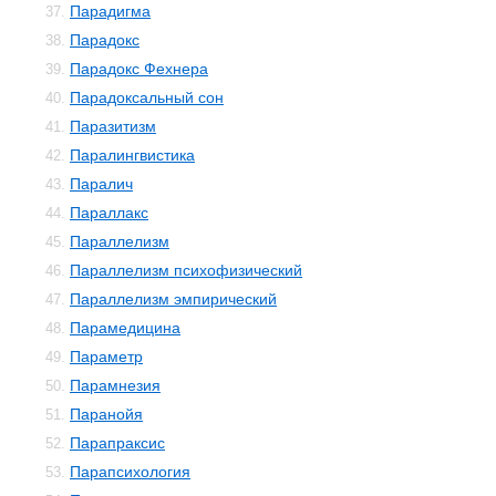
Парадигма
37.
Парадокс
38.
Парадокс Фехнера
39.
Парадоксальный сон
40.
Паразитизм
41.
Паралингвистика
42.
Паралич
43.
Параллакс
44.
Параллелизм
45.
Параллелизм психофизический
46.
Параллелизм эмпирический
47.
Парамедицина
48.
Параметр
49.
Парамнезия
50.
Паранойя
51.
Парапраксис
52.
Парапсихология
53.