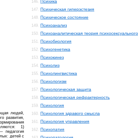
Психика
146.
Психическая гиперэстезия
147.
Психическое состояние
148.
Психоанализ
149.
Психоаналитическая теория психосексуального
150.
Психобиология
151.
Психогенетика
152.
Психокинез
153.
Психолиз
154.
Психолингвистика
155.
Психологизм
156.
Психологическая защита
157.
Психологическая рефрактерность
158.
Психология
159.
ющая людей,
Психология здравого смысла
160.
го развития,
Психология управления
161.
ормирования
ляются: 1)
Психопатия
162.
— педагогия
лых: детей с
Психопатология
163.