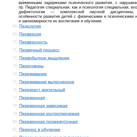
временными задержками психического развития, с нарушен
пр. Педагогия специальная, как и психология специальная, вх
дефектологии — комплексной научной дисциплины,
особенности развития детей с физическими и психическими 
и закономерности их воспитания и обучения.
Педология
68.
Перверсия
69.
Перверсность
70.
Первичный процесс
71.
Первобытное мышление
72.
Переговоры
73.
Переживание
74.
Переживание вытесненное
75.
Перекрест зрительный
76.
Переменная
77.
Переменная зависимая
78.
Переменная контролируемая
79.
Переменная промежуточная
80.
Перенос в обучении
81.