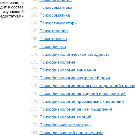
иями речи; и
одит в состав
Психосемантика
164.
 изучающей
Психосоматика
165.
недостатками
Психостимуляторы
166.
Психотерапия
167.
Психотехника
168.
Психофизика
169.
Психофизиологическая ригидность
170.
Психофизиология
171.
Психофизиология внимания
172.
Психофизиология внутренней речи
173.
Психофизиология локальных поражений головн
174.
Психофизиология ощущений и восприятий
175.
Психофизиология произвольных действий
176.
Психофизиология речи и мышления
177.
Психофизиология эмоций
178.
Психофизические методы
179.
Психофизический параллелизм
180.