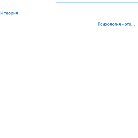
й теория
Психология - это...