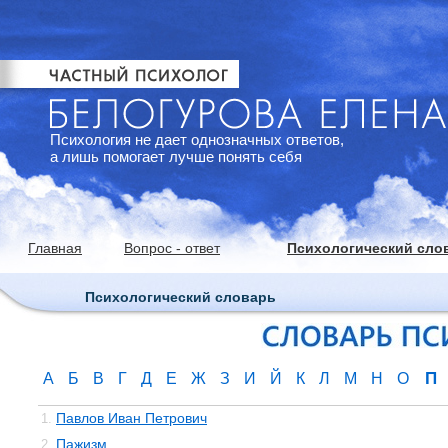
Психология не дает однозначных ответов,
а лишь помогает лучше понять себя
Главная
Вопрос - ответ
Психологический сло
Психологический словарь
П
А
Б
В
Г
Д
Е
Ж
З
И
Й
К
Л
М
Н
О
Павлов Иван Петрович
1.
Пажизм
2.