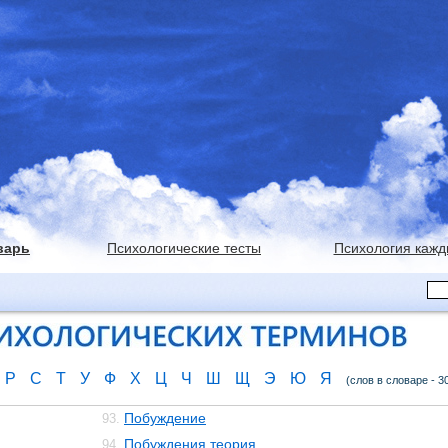
варь
Психологические тесты
Психология кажд
Р
С
Т
У
Ф
Х
Ц
Ч
Ш
Щ
Э
Ю
Я
(слов в словаре - 3
Побуждение
93.
Побуждения теория
94.