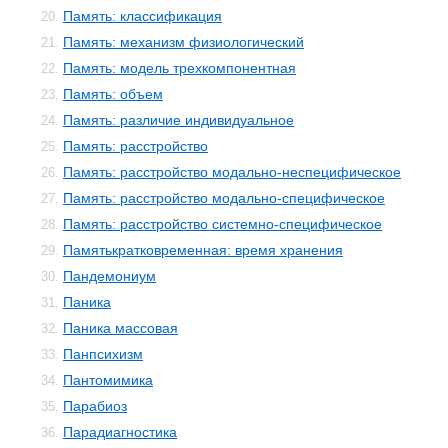
Память: классификация
20.
Память: механизм физиологический
21.
Память: модель трехкомпонентная
22.
Память: объем
23.
Память: различие индивидуальное
24.
Память: расстройство
25.
Память: расстройство модально-неспецифическое
26.
Память: расстройство модально-специфическое
27.
Память: расстройство системно-специфическое
28.
Памятькратковременная: время хранения
29.
Пандемониум
30.
Паника
31.
Паника массовая
32.
Панпсихизм
33.
Пантомимика
34.
Парабиоз
35.
Парадиагностика
36.