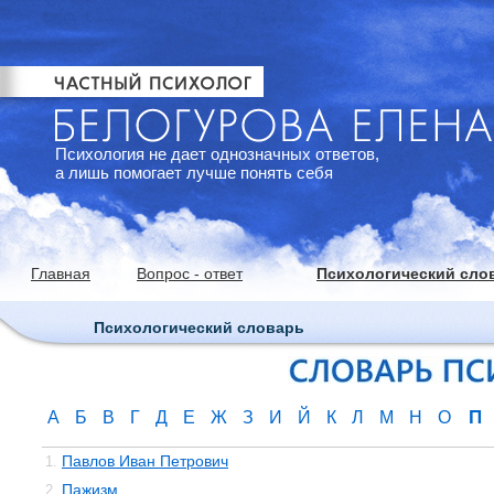
Психология не дает однозначных ответов,
а лишь помогает лучше понять себя
Главная
Вопрос - ответ
Психологический сло
Психологический словарь
П
А
Б
В
Г
Д
Е
Ж
З
И
Й
К
Л
М
Н
О
Павлов Иван Петрович
1.
Пажизм
2.