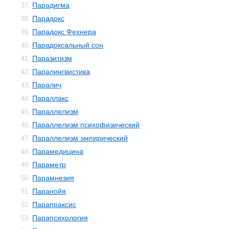
Парадигма
37.
Парадокс
38.
Парадокс Фехнера
39.
Парадоксальный сон
40.
Паразитизм
41.
Паралингвистика
42.
Паралич
43.
Параллакс
44.
Параллелизм
45.
Параллелизм психофизический
46.
Параллелизм эмпирический
47.
Парамедицина
48.
Параметр
49.
Парамнезия
50.
Паранойя
51.
Парапраксис
52.
Парапсихология
53.