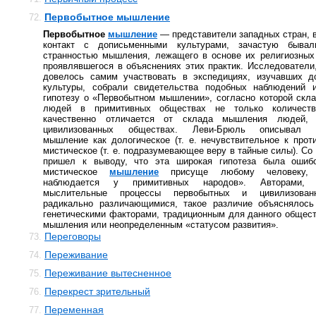
Первобытное мышление
72.
Первобытное
мышление
— представители западных стран, 
контакт с дописьменными культурами, зачастую быва
странностью мышления, лежащего в основе их религиозных
проявлявшегося в объяснениях этих практик. Исследователи
довелось самим участвовать в экспедициях, изучавших д
культуры, собрали свидетельства подобных наблюдений 
гипотезу о «Первобытном мышлении», согласно которой ск
людей в примитивных обществах не только количеств
качественно отличается от склада мышления людей,
цивилизованных обществах. Леви-Брюль описывал п
мышление как дологическое (т. е. нечувствительное к прот
мистическое (т. е. подразумевающее веру в тайные силы). Со
пришел к выводу, что эта широкая гипотеза была ошиб
мистическое
мышление
присуще любому человеку, 
наблюдается у примитивных народов». Авторами, 
мыслительные процессы первобытных и цивилизова
радикально различающимися, такое различие объяснялось 
генетическими факторами, традиционным для данного общес
мышления или неопределенным «статусом развития».
Переговоры
73.
Переживание
74.
Переживание вытесненное
75.
Перекрест зрительный
76.
Переменная
77.