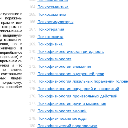
Психосемантика
164.
вступавшие в
Психосоматика
165.
ли поражены
Психостимуляторы
166.
 практик или
, которым не
Психотерапия
167.
описьменные
и выдвинули
Психотехника
168.
лад мышления
енно, но и
Психофизика
169.
 живущих в
Психофизиологическая ригидность
170.
ервобытное
иворечиям) и
Психофизиология
171.
 временем он
очной и что
Психофизиология внимания
172.
но «легче
Психофизиология внутренней речи
считавшими
173.
нных людей
Психофизиология локальных поражений головн
174.
по-разному:
тва способом
Психофизиология ощущений и восприятий
175.
Психофизиология произвольных действий
176.
Психофизиология речи и мышления
177.
Психофизиология эмоций
178.
Психофизические методы
179.
Психофизический параллелизм
180.