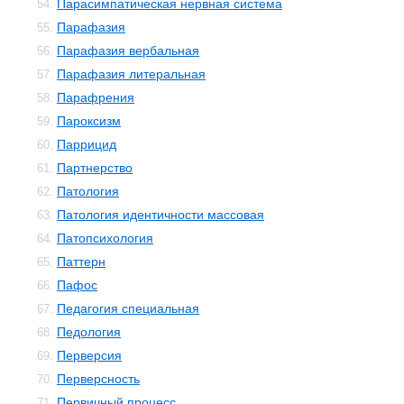
Парасимпатическая нервная система
54.
Парафазия
55.
Парафазия вербальная
56.
Парафазия литеральная
57.
Парафрения
58.
Пароксизм
59.
Паррицид
60.
Партнерство
61.
Патология
62.
Патология идентичности массовая
63.
Патопсихология
64.
Паттерн
65.
Пафос
66.
Педагогия специальная
67.
Педология
68.
Перверсия
69.
Перверсность
70.
Первичный процесс
71.