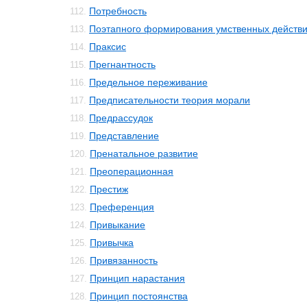
Потребность
112.
Поэтапного формирования умственных действи
113.
Праксис
114.
Прегнантность
115.
Предельное переживание
116.
Предписательности теория морали
117.
Предрассудок
118.
Представление
119.
Пренатальное развитие
120.
Преоперационная
121.
Престиж
122.
Преференция
123.
Привыкание
124.
Привычка
125.
Привязанность
126.
Принцип нарастания
127.
Принцип постоянства
128.