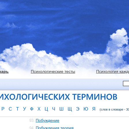
варь
Психологические тесты
Психология кажд
Р
С
Т
У
Ф
Х
Ц
Ч
Ш
Щ
Э
Ю
Я
(слов в словаре - 3
Побуждение
93.
Побуждения теория
94.