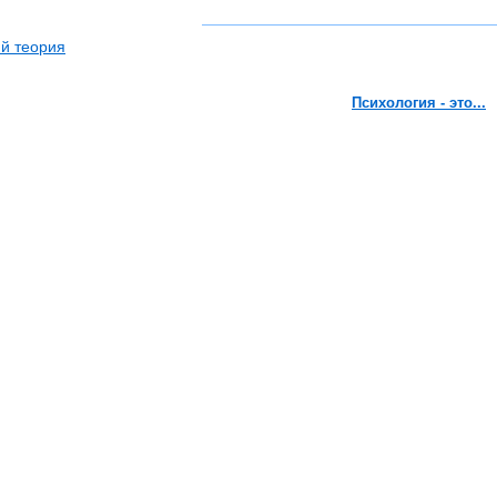
й теория
Психология - это...