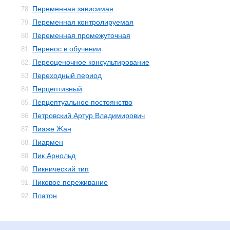
Переменная зависимая
78.
Переменная контролируемая
79.
Переменная промежуточная
80.
Перенос в обучении
81.
Переоценочное консультирование
82.
Переходный период
83.
Перцептивный
84.
Перцептуальное постоянство
85.
Петровский Артур Владимирович
86.
Пиаже Жан
87.
Пиармен
88.
Пик Арнольд
89.
Пикнический тип
90.
Пиковое переживание
91.
Платон
92.