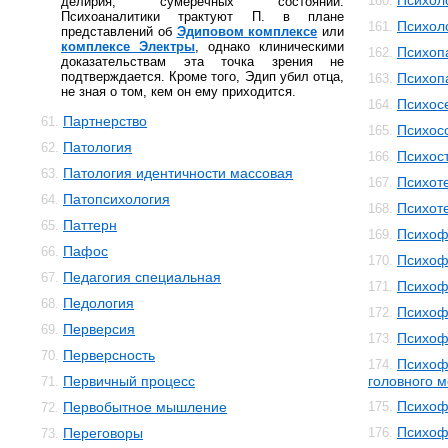
Психол
160.
делирия, сумеречных состояний.
Психоаналитики трактуют П. в плане
Психол
161.
представлений об
Эдиповом комплексе
или
комплексе Электры
, однако клиническими
Психоп
162.
доказательствам эта точка зрения не
подтверждается. Кроме того, Эдип убил отца,
Психоп
163.
не зная о том, кем он ему приходится.
Психос
164.
Партнерство
61.
Психос
165.
Патология
62.
Психос
166.
Патология идентичности массовая
63.
Психот
167.
Патопсихология
64.
Психот
168.
Паттерн
65.
Психоф
169.
Пафос
66.
Психоф
170.
Педагогия специальная
67.
Психоф
171.
Педология
68.
Психоф
172.
Перверсия
69.
Психоф
173.
Перверсность
70.
Психоф
174.
Первичный процесс
головного м
71.
Психоф
Первобытное мышление
175.
72.
Психоф
Переговоры
176.
73.