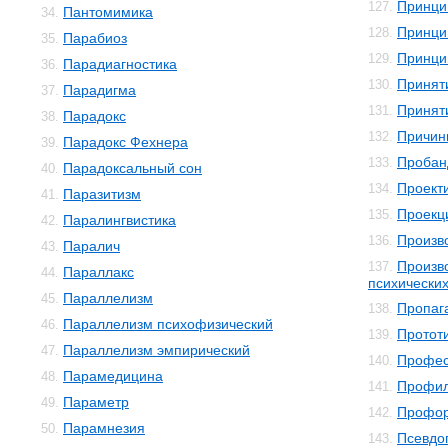
Принци
127.
Пантомимика
34.
Принци
128.
Парабиоз
35.
Принци
129.
Парадиагностика
36.
Принят
130.
Парадигма
37.
Принят
131.
Парадокс
38.
Причин
132.
Парадокс Фехнера
39.
Пробан
133.
Парадоксальный сон
40.
Проект
134.
Паразитизм
41.
Проекц
135.
Паралингвистика
42.
Произв
136.
Паралич
43.
Произв
137.
Параллакс
44.
психически
Параллелизм
45.
Пропаг
138.
Параллелизм психофизический
46.
Протот
139.
Параллелизм эмпирический
47.
Профес
140.
Парамедицина
48.
Профил
141.
Параметр
49.
Профор
142.
Парамнезия
50.
Псевдо
143.