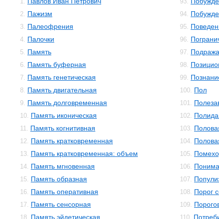
Павлов Иван Петрович
Побужде
1.
93.
Пажизм
Побужде
2.
94.
Палеофрения
Поведен
3.
95.
Палочки
Пограни
4.
96.
Память
Подраж
5.
97.
Память буферная
Позицио
6.
98.
Память генетическая
Познани
7.
99.
Память двигательная
Пол
8.
100.
Память долговременная
Полеза
9.
101.
Память иконическая
Полида
10.
102.
Память когнитивная
Полова
11.
103.
Память кратковременная
Полова
12.
104.
Память кратковременная: объем
Помехо
13.
105.
Память мгновенная
Понима
14.
106.
Память образная
Попули
15.
107.
Память оперативная
Порог 
16.
108.
Память сенсорная
Порого
17.
109.
Память эйдетическая
Потреб
18.
110.