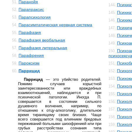
Паранойя
51.
Психиа
144.
Парапраксис
52.
Психиа
145.
Парапсихология
53.
Психик
146.
Парасимпатическая нервная система
54.
Психич
147.
Парафазия
55.
Психич
148.
Парафазия вербальная
56.
Психоа
149.
Парафазия литеральная
57.
Психоа
150.
Парафрения
58.
психосексуа
Пароксизм
Психоб
59.
151.
Паррицид
Психог
60.
152.
Психок
153.
Паррицид
— это убийство родителей.
Помимо случаев корыстной
Психол
154.
заинтересованности или враждебных
взаимоотношений, наблюдается и при
Психол
155.
психической патологии. Иногда П.
Психол
совершается в состоянии сильного
156.
душевного волнения, например, по
Психол
157.
отношению к отцу-алкоголику, длительное
время тиранящему своих близких. Чаще
Психол
158.
всего совершается под влиянием бредовых
переживаний больными шизофренией или при
Психол
159.
грубых расстройствах сознания типа