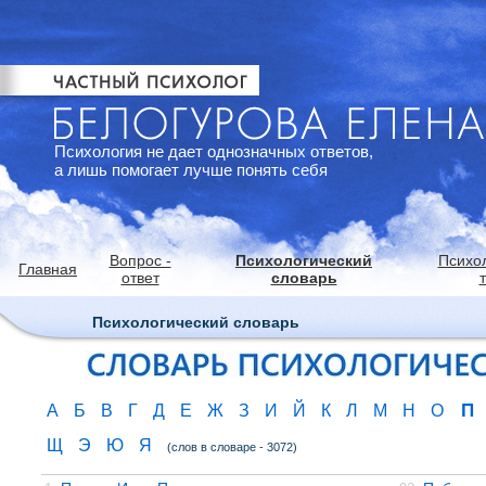
Психология не дает однозначных ответов,
а лишь помогает лучше понять себя
Вопрос -
Психологический
Психо
Главная
ответ
словарь
Психологический словарь
П
А
Б
В
Г
Д
Е
Ж
З
И
Й
К
Л
М
Н
О
Щ
Э
Ю
Я
(слов в словаре - 3072)