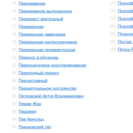
Психоф
Переживание
177.
74.
Психоф
Переживание вытесненное
178.
75.
Психоф
Перекрест зрительный
179.
76.
Психоф
Переменная
180.
77.
Пупилл
Переменная зависимая
181.
78.
Пустая
Переменная контролируемая
182.
79.
Пятна 
Переменная промежуточная
183.
80.
Перенос в обучении
81.
Переоценочное консультирование
82.
Переходный период
83.
Перцептивный
84.
Перцептуальное постоянство
85.
Петровский Артур Владимирович
86.
Пиаже Жан
87.
Пиармен
88.
Пик Арнольд
89.
Пикнический тип
90.