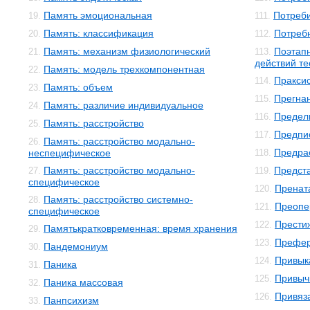
Память эмоциональная
Потреби
19.
111.
Память: классификация
Потреб
20.
112.
Память: механизм физиологический
Поэтап
21.
113.
действий т
Память: модель трехкомпонентная
22.
Пракси
114.
Память: объем
23.
Прегна
115.
Память: различие индивидуальное
24.
Предел
116.
Память: расстройство
25.
Предпи
117.
Память: расстройство модально-
26.
Предра
неспецифическое
118.
Память: расстройство модально-
Предст
27.
119.
специфическое
Пренат
120.
Память: расстройство системно-
28.
Преопе
121.
специфическое
Прести
122.
Памятькратковременная: время хранения
29.
Префе
123.
Пандемониум
30.
Привык
124.
Паника
31.
Привыч
125.
Паника массовая
32.
Привяз
126.
Панпсихизм
33.