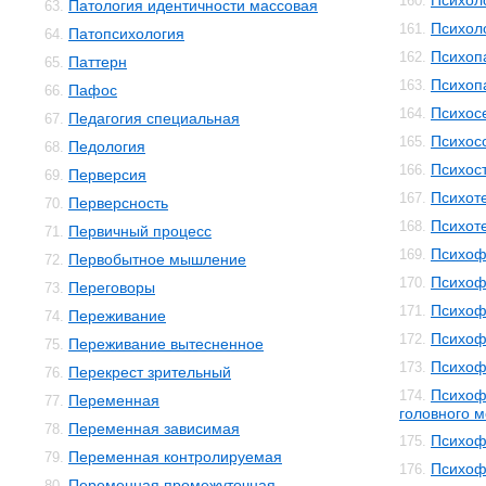
Психол
160.
Патология идентичности массовая
63.
Психол
161.
Патопсихология
64.
Психоп
162.
Паттерн
65.
Психоп
163.
Пафос
66.
Психос
164.
Педагогия специальная
67.
Психос
165.
Педология
68.
Психос
166.
Перверсия
69.
Психот
167.
Перверсность
70.
Психот
168.
Первичный процесс
71.
Психоф
169.
Первобытное мышление
72.
Психоф
170.
Переговоры
73.
Психоф
171.
Переживание
74.
Психоф
172.
Переживание вытесненное
75.
Психоф
173.
Перекрест зрительный
76.
Психоф
174.
Переменная
77.
головного м
Переменная зависимая
78.
Психоф
175.
Переменная контролируемая
79.
Психоф
176.
Переменная промежуточная
80.