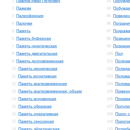
Павлов Иван Петрович
Побужде
1.
93.
Пажизм
Побужде
2.
94.
Палеофрения
Поведен
3.
95.
Палочки
Пограни
4.
96.
Память
Подраж
5.
97.
Память буферная
Позицио
6.
98.
Память генетическая
Познани
7.
99.
Память двигательная
Пол
8.
100.
Память долговременная
Полеза
9.
101.
Память иконическая
Полида
10.
102.
Память когнитивная
Полова
11.
103.
Память кратковременная
Полова
12.
104.
Память кратковременная: объем
Помехо
13.
105.
Память мгновенная
Понима
14.
106.
Память образная
Попули
15.
107.
Память оперативная
Порог 
16.
108.
Память сенсорная
Порого
17.
109.
Память эйдетическая
Потреб
18.
110.