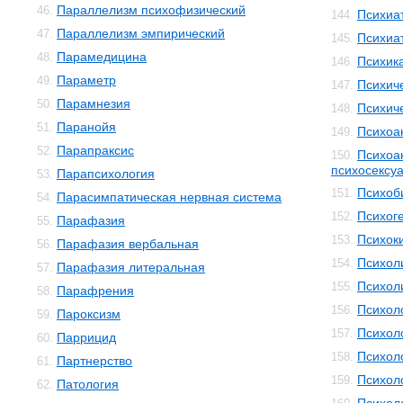
Параллелизм психофизический
46.
Психиа
144.
Параллелизм эмпирический
47.
Психиа
145.
Парамедицина
48.
Психик
146.
Параметр
49.
Психич
147.
Парамнезия
50.
Психич
148.
Паранойя
51.
Психоа
149.
Парапраксис
52.
Психоа
150.
психосексуа
Парапсихология
53.
Психоб
151.
Парасимпатическая нервная система
54.
Психог
152.
Парафазия
55.
Психок
153.
Парафазия вербальная
56.
Психол
154.
Парафазия литеральная
57.
Психол
155.
Парафрения
58.
Психол
156.
Пароксизм
59.
Психол
157.
Паррицид
60.
Психол
158.
Партнерство
61.
Психол
159.
Патология
62.