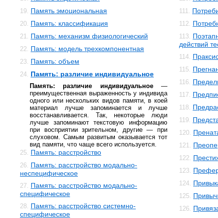
Память эмоциональная
Потреби
19.
111.
Память: классификация
Потреб
20.
112.
Память: механизм физиологический
Поэтап
21.
113.
действий т
Память: модель трехкомпонентная
22.
Пракси
114.
Память: объем
23.
Прегна
115.
Память: различие индивидуальное
24.
Предел
116.
Память: различие индивидуальное
—
преимущественная выраженность у индивида
Предпи
117.
одного или нескольких видов памяти, в коей
Предра
118.
материал лучше запоминается и лучше
восстанавливается. Так, некоторые люди
Предст
119.
лучше запоминают текстовую информацию
при восприятии зрительном, другие — при
Пренат
120.
слуховом. Самым развитым оказывается тот
вид памяти, что чаще всего используется.
Преопе
121.
Память: расстройство
25.
Прести
122.
Память: расстройство модально-
26.
Префе
123.
неспецифическое
Привык
124.
Память: расстройство модально-
27.
специфическое
Привыч
125.
Память: расстройство системно-
28.
Привяз
126.
специфическое