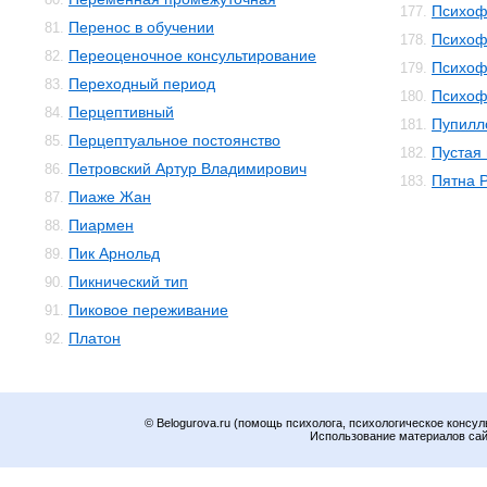
Психоф
177.
Перенос в обучении
81.
Психоф
178.
Переоценочное консультирование
82.
Психоф
179.
Переходный период
83.
Психоф
180.
Перцептивный
84.
Пупилл
181.
Перцептуальное постоянство
85.
Пустая
182.
Петровский Артур Владимирович
86.
Пятна 
183.
Пиаже Жан
87.
Пиармен
88.
Пик Арнольд
89.
Пикнический тип
90.
Пиковое переживание
91.
Платон
92.
© Belogurova.ru (помощь психолога, психологическое консул
Использование материалов сайт