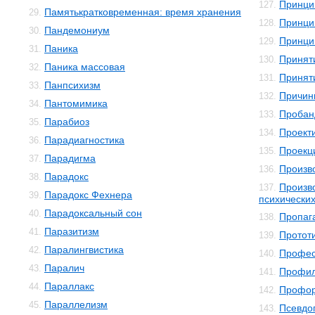
Принци
127.
Памятькратковременная: время хранения
29.
Принци
128.
Пандемониум
30.
Принци
129.
Паника
31.
Принят
130.
Паника массовая
32.
Принят
131.
Панпсихизм
33.
Причин
132.
Пантомимика
34.
Пробан
133.
Парабиоз
35.
Проект
134.
Парадиагностика
36.
Проекц
135.
Парадигма
37.
Произв
136.
Парадокс
38.
Произв
137.
Парадокс Фехнера
39.
психически
Парадоксальный сон
40.
Пропаг
138.
Паразитизм
41.
Протот
139.
Паралингвистика
42.
Профес
140.
Паралич
43.
Профил
141.
Параллакс
44.
Профор
142.
Параллелизм
45.
Псевдо
143.