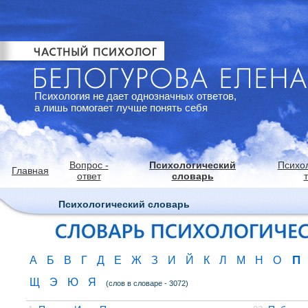
Психология не дает однозначных ответов,
а лишь помогает лучше понять себя
Вопрос -
Психологический
Психо
Главная
ответ
словарь
Психологический словарь
П
А
Б
В
Г
Д
Е
Ж
З
И
Й
К
Л
М
Н
О
Щ
Э
Ю
Я
(слов в словаре - 3072)