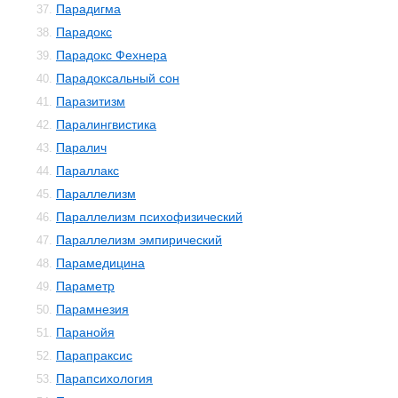
Парадигма
37.
Парадокс
38.
Парадокс Фехнера
39.
Парадоксальный сон
40.
Паразитизм
41.
Паралингвистика
42.
Паралич
43.
Параллакс
44.
Параллелизм
45.
Параллелизм психофизический
46.
Параллелизм эмпирический
47.
Парамедицина
48.
Параметр
49.
Парамнезия
50.
Паранойя
51.
Парапраксис
52.
Парапсихология
53.