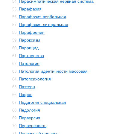
Парасимпатическая нервная система
54.
Парафазия
55.
Парафазия вербальная
56.
Парафазия литеральная
57.
Парафрения
58.
Пароксизм
59.
Паррицид
60.
Партнерство
61.
Патология
62.
Патология идентичности массовая
63.
Патопсихология
64.
Паттерн
65.
Пафос
66.
Педагогия специальная
67.
Педология
68.
Перверсия
69.
Перверсность
70.
Первичный процесс
71.