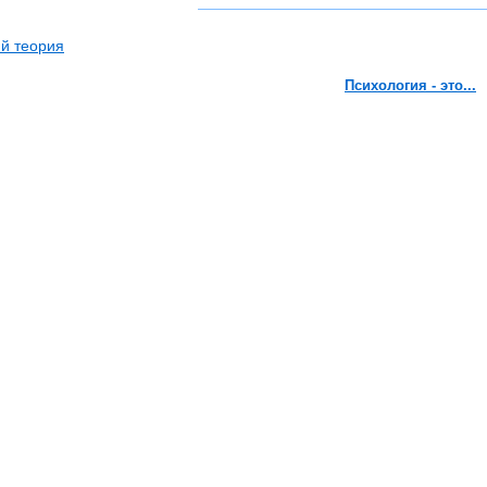
й теория
Психология - это...