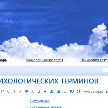
варь
Психологические тесты
Психология кажд
Р
С
Т
У
Ф
Х
Ц
Ч
Ш
Щ
Э
Ю
Я
(слов в словаре - 3
Побуждение
93.
Побуждения теория
94.