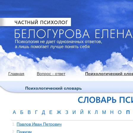
Психология не дает однозначных ответов,
а лишь помогает лучше понять себя
Главная
Вопрос - ответ
Психологический сло
Психологический словарь
П
А
Б
В
Г
Д
Е
Ж
З
И
Й
К
Л
М
Н
О
Павлов Иван Петрович
1.
Пажизм
2.