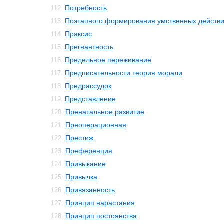
Потребность
112.
Поэтапного формирования умственных действи
113.
Праксис
114.
Прегнантность
115.
Предельное переживание
116.
Предписательности теория морали
117.
Предрассудок
118.
Представление
119.
Пренатальное развитие
120.
Преоперационная
121.
Престиж
122.
Преференция
123.
Привыкание
124.
Привычка
125.
Привязанность
126.
Принцип нарастания
127.
Принцип постоянства
128.