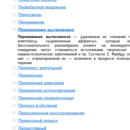
Первобытное мышление
72.
Переговоры
73.
Переживание
74.
Переживание вытесненное
75.
Переживание вытесненное
— удаленные из сознания пе
комплексы, «ущемленные аффекты», которые и
бессознательного разнообразно влияют на жизнедеят
поведение; могут становиться источниками творческих 
нервно-психических заболеваний и пр. Согласно З. Фрейду, и
них — отреагирование их — возможно в процессе психоан
терапии.
Перекрест зрительный
76.
Переменная
77.
Переменная зависимая
78.
Переменная контролируемая
79.
Переменная промежуточная
80.
Перенос в обучении
81.
Переоценочное консультирование
82.
Переходный период
83.
Перцептивный
84.