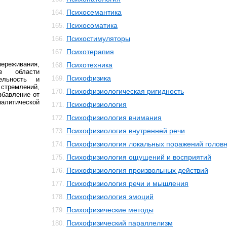
Психосемантика
164.
Психосоматика
165.
Психостимуляторы
166.
Психотерапия
167.
реживания,
Психотехника
168.
з области
Психофизика
169.
ельность и
стремлений,
Психофизиологическая ригидность
170.
збавление от
алитической
Психофизиология
171.
Психофизиология внимания
172.
Психофизиология внутренней речи
173.
Психофизиология локальных поражений головн
174.
Психофизиология ощущений и восприятий
175.
Психофизиология произвольных действий
176.
Психофизиология речи и мышления
177.
Психофизиология эмоций
178.
Психофизические методы
179.
Психофизический параллелизм
180.