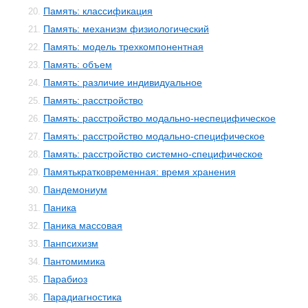
Память: классификация
20.
Память: механизм физиологический
21.
Память: модель трехкомпонентная
22.
Память: объем
23.
Память: различие индивидуальное
24.
Память: расстройство
25.
Память: расстройство модально-неспецифическое
26.
Память: расстройство модально-специфическое
27.
Память: расстройство системно-специфическое
28.
Памятькратковременная: время хранения
29.
Пандемониум
30.
Паника
31.
Паника массовая
32.
Панпсихизм
33.
Пантомимика
34.
Парабиоз
35.
Парадиагностика
36.