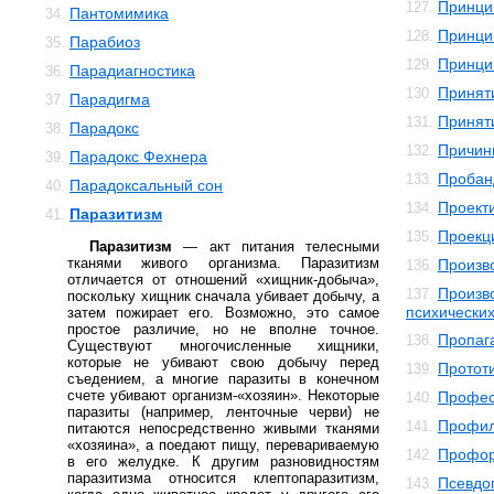
Принци
127.
Пантомимика
34.
Принци
128.
Парабиоз
35.
Принци
129.
Парадиагностика
36.
Принят
130.
Парадигма
37.
Принят
131.
Парадокс
38.
Причин
132.
Парадокс Фехнера
39.
Пробан
133.
Парадоксальный сон
40.
Проект
134.
Паразитизм
41.
Проекц
135.
Паразитизм
— акт питания телесными
тканями живого организма. Паразитизм
Произв
136.
отличается от отношений «хищник-добыча»,
Произв
137.
поскольку хищник сначала убивает добычу, а
психически
затем пожирает его. Возможно, это самое
простое различие, но не вполне точное.
Пропаг
138.
Существуют многочисленные хищники,
которые не убивают свою добычу перед
Протот
139.
съедением, а многие паразиты в конечном
счете убивают организм-«хозяин». Некоторые
Профес
140.
паразиты (например, ленточные черви) не
Профил
141.
питаются непосредственно живыми тканями
«хозяина», а поедают пищу, перевариваемую
Профор
142.
в его желудке. К другим разновидностям
паразитизма относится клептопаразитизм,
Псевдо
143.