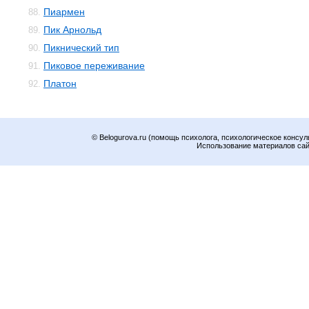
Пиармен
88.
Пик Арнольд
89.
Пикнический тип
90.
Пиковое переживание
91.
Платон
92.
© Belogurova.ru (помощь психолога, психологическое консул
Использование материалов сайт