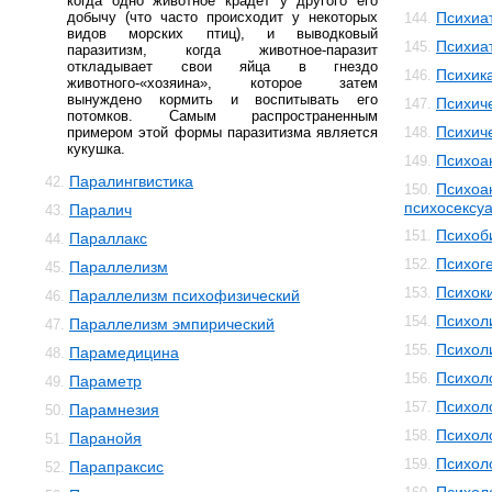
когда одно животное крадет у другого его
добычу (что часто происходит у некоторых
Психиа
144.
видов морских птиц), и выводковый
Психиа
145.
паразитизм, когда животное-паразит
откладывает свои яйца в гнездо
Психик
146.
животного-«хозяина», которое затем
вынуждено кормить и воспитывать его
Психич
147.
потомков. Самым распространенным
Психич
примером этой формы паразитизма является
148.
кукушка.
Психоа
149.
Паралингвистика
42.
Психоа
150.
психосексуа
Паралич
43.
Психоб
151.
Параллакс
44.
Психог
152.
Параллелизм
45.
Психок
153.
Параллелизм психофизический
46.
Психол
154.
Параллелизм эмпирический
47.
Психол
155.
Парамедицина
48.
Психол
156.
Параметр
49.
Психол
157.
Парамнезия
50.
Психол
158.
Паранойя
51.
Психол
159.
Парапраксис
52.