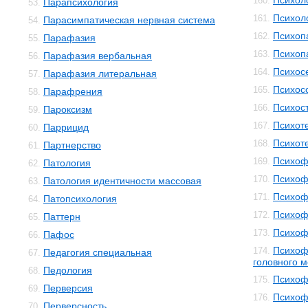
Психол
160.
Парапсихология
53.
Психол
161.
Парасимпатическая нервная система
54.
Психоп
162.
Парафазия
55.
Психоп
163.
Парафазия вербальная
56.
Психос
164.
Парафазия литеральная
57.
Психос
165.
Парафрения
58.
Психос
166.
Пароксизм
59.
Психот
167.
Паррицид
60.
Психот
168.
Партнерство
61.
Психоф
169.
Патология
62.
Психоф
170.
Патология идентичности массовая
63.
Психоф
171.
Патопсихология
64.
Психоф
172.
Паттерн
65.
Психоф
173.
Пафос
66.
Психоф
174.
Педагогия специальная
67.
головного м
Педология
68.
Психоф
175.
Перверсия
69.
Психоф
176.
Перверсность
70.