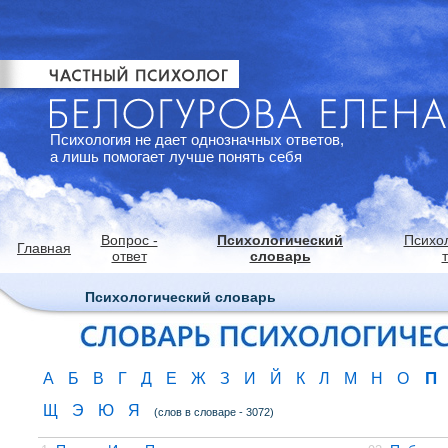
Психология не дает однозначных ответов,
а лишь помогает лучше понять себя
Вопрос -
Психологический
Психо
Главная
ответ
словарь
Психологический словарь
П
А
Б
В
Г
Д
Е
Ж
З
И
Й
К
Л
М
Н
О
Щ
Э
Ю
Я
(слов в словаре - 3072)