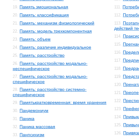
Память эмоциональная
Потреби
19.
111.
Память: классификация
Потреб
20.
112.
Память: механизм физиологический
Поэтап
21.
113.
действий т
Память: модель трехкомпонентная
22.
Пракси
114.
Память: объем
23.
Прегна
115.
Память: различие индивидуальное
24.
Предел
116.
Память: расстройство
25.
Предпи
117.
Память: расстройство модально-
26.
Предра
неспецифическое
118.
Память: расстройство модально-
Предст
27.
119.
специфическое
Пренат
120.
Память: расстройство системно-
28.
Преопе
121.
специфическое
Прести
122.
Памятькратковременная: время хранения
29.
Префе
123.
Пандемониум
30.
Привык
124.
Паника
31.
Привыч
125.
Паника массовая
32.
Привяз
126.
Панпсихизм
33.