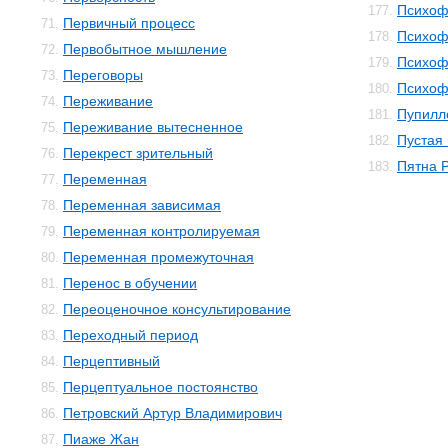
Психоф
177.
Первичный процесс
71.
Психоф
178.
Первобытное мышление
72.
Психоф
179.
Переговоры
73.
Психоф
180.
Переживание
74.
Пупилл
181.
Переживание вытесненное
75.
Пустая
182.
Перекрест зрительный
76.
Пятна 
183.
Переменная
77.
Переменная зависимая
78.
Переменная контролируемая
79.
Переменная промежуточная
80.
Перенос в обучении
81.
Переоценочное консультирование
82.
Переходный период
83.
Перцептивный
84.
Перцептуальное постоянство
85.
Петровский Артур Владимирович
86.
Пиаже Жан
87.