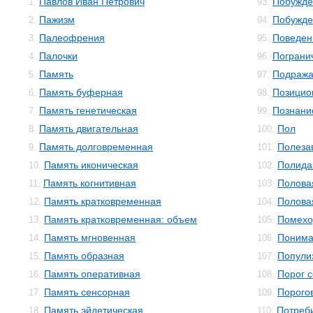
Павлов Иван Петрович
Побужде
1.
93.
Пажизм
Побужде
2.
94.
Палеофрения
Поведен
3.
95.
Палочки
Пограни
4.
96.
Память
Подраж
5.
97.
Память буферная
Позицио
6.
98.
Память генетическая
Познани
7.
99.
Память двигательная
Пол
8.
100.
Память долговременная
Полеза
9.
101.
Память иконическая
Полида
10.
102.
Память когнитивная
Полова
11.
103.
Память кратковременная
Полова
12.
104.
Память кратковременная: объем
Помехо
13.
105.
Память мгновенная
Понима
14.
106.
Память образная
Попули
15.
107.
Память оперативная
Порог 
16.
108.
Память сенсорная
Порого
17.
109.
Память эйдетическая
Потреб
18.
110.