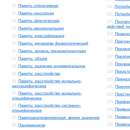
Память оперативная
16.
Потреби
111.
Память сенсорная
17.
Потреб
112.
Память эйдетическая
18.
Поэтап
113.
действий т
Память эмоциональная
19.
Пракси
114.
Память: классификация
20.
Прегна
115.
Память: механизм физиологический
21.
Предел
116.
Память: модель трехкомпонентная
22.
Предпи
117.
Память: объем
23.
Предра
118.
Память: различие индивидуальное
24.
Предст
119.
Память: расстройство
25.
Пренат
120.
Память: расстройство модально-
26.
неспецифическое
Преопе
121.
Память: расстройство модально-
27.
Прести
122.
специфическое
Префе
123.
Память: расстройство системно-
28.
Привык
124.
специфическое
Привыч
125.
Памятькратковременная: время хранения
29.
Привяз
126.
Пандемониум
30.