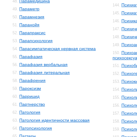
Парамедицина
48.
Психиа
144.
Параметр
49.
Психиа
145.
Парамнезия
50.
Психик
146.
Паранойя
51.
Психич
147.
Парапраксис
52.
Психич
148.
Парапсихология
53.
Психоа
149.
Парасимпатическая нервная система
54.
Психоа
150.
Парафазия
55.
психосексуа
Парафазия вербальная
56.
Психоб
151.
Парафазия литеральная
57.
Психог
152.
Парафрения
58.
Психок
153.
Пароксизм
59.
Психол
154.
Паррицид
60.
Психол
155.
Партнерство
61.
Психол
156.
Патология
62.
Психол
157.
Патология идентичности массовая
63.
Психол
158.
Патопсихология
64.
Психол
159.
Паттерн
65.