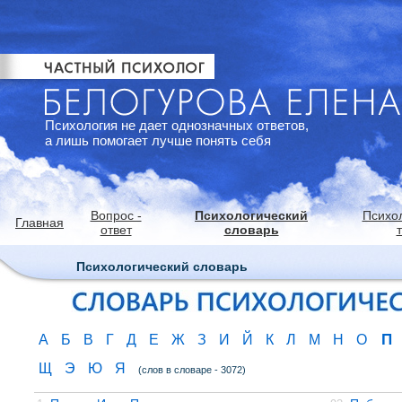
Психология не дает однозначных ответов,
а лишь помогает лучше понять себя
Вопрос -
Психологический
Психо
Главная
ответ
словарь
Психологический словарь
П
А
Б
В
Г
Д
Е
Ж
З
И
Й
К
Л
М
Н
О
Щ
Э
Ю
Я
(слов в словаре - 3072)