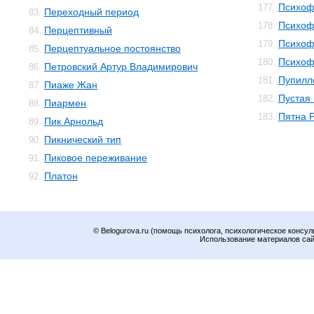
Психоф
177.
Переходный период
83.
Психоф
178.
Перцептивный
84.
Психоф
179.
Перцептуальное постоянство
85.
Психоф
180.
Петровский Артур Владимирович
86.
Пупилл
181.
Пиаже Жан
87.
Пустая
182.
Пиармен
88.
Пятна 
183.
Пик Арнольд
89.
Пикнический тип
90.
Пиковое переживание
91.
Платон
92.
© Belogurova.ru (помощь психолога, психологическое консул
Использование материалов сайт