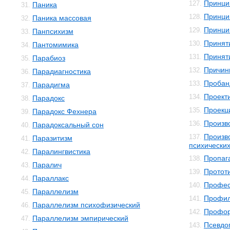
Принци
127.
Паника
31.
Принци
128.
Паника массовая
32.
Принци
129.
Панпсихизм
33.
Принят
130.
Пантомимика
34.
Принят
131.
Парабиоз
35.
Причин
132.
Парадиагностика
36.
Пробан
133.
Парадигма
37.
Проект
134.
Парадокс
38.
Проекц
135.
Парадокс Фехнера
39.
Произв
136.
Парадоксальный сон
40.
Произв
137.
Паразитизм
41.
психически
Паралингвистика
42.
Пропаг
138.
Паралич
43.
Протот
139.
Параллакс
44.
Профес
140.
Параллелизм
45.
Профил
141.
Параллелизм психофизический
46.
Профор
142.
Параллелизм эмпирический
47.
Псевдо
143.