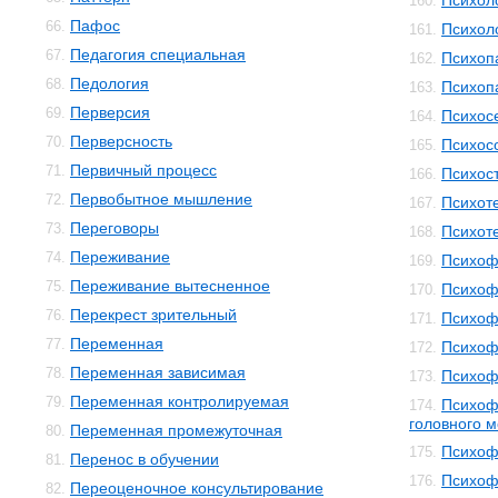
Психол
160.
Пафос
66.
Психол
161.
Педагогия специальная
67.
Психоп
162.
Педология
68.
Психоп
163.
Перверсия
69.
Психос
164.
Перверсность
70.
Психос
165.
Первичный процесс
71.
Психос
166.
Первобытное мышление
72.
Психот
167.
Переговоры
73.
Психот
168.
Переживание
74.
Психоф
169.
Переживание вытесненное
75.
Психоф
170.
Перекрест зрительный
76.
Психоф
171.
Переменная
77.
Психоф
172.
Переменная зависимая
78.
Психоф
173.
Переменная контролируемая
79.
Психоф
174.
головного м
Переменная промежуточная
80.
Психоф
175.
Перенос в обучении
81.
Психоф
176.
Переоценочное консультирование
82.