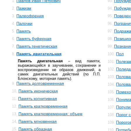
Павлов Иван Петрович
Побужде
1.
93.
Пажизм
Побужде
2.
94.
Палеофрения
Поведен
3.
95.
Палочки
Пограни
4.
96.
Память
Подраж
5.
97.
Память буферная
Позицио
6.
98.
Память генетическая
Познани
7.
99.
Память двигательная
Пол
8.
100.
Память двигательная
– вид памяти,
Полеза
101.
выражающийся в заучивании, сохранении и
Полида
102.
воспроизведении не образов движений, а
самих двигательных действий (по П.П.
Полова
103.
Блонскому, моторная память).
Память долговременная
9.
Полова
104.
Память иконическая
10.
Помехо
105.
Память когнитивная
11.
Понима
106.
Память кратковременная
12.
Попули
107.
Память кратковременная: объем
13.
Порог 
108.
Память мгновенная
14.
Порого
109.
Память образная
15.
Потреб
110.