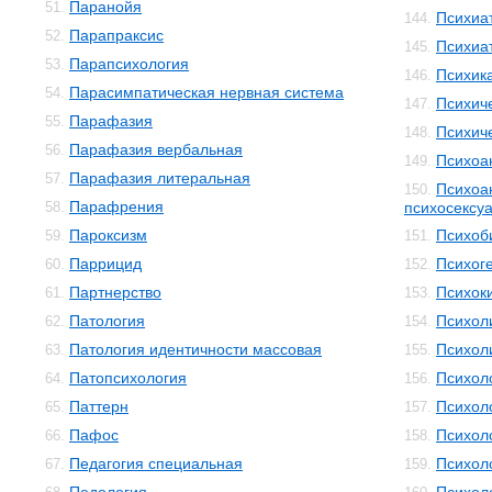
Паранойя
51.
Психиа
144.
Парапраксис
52.
Психиа
145.
Парапсихология
53.
Психик
146.
Парасимпатическая нервная система
54.
Психич
147.
Парафазия
55.
Психич
148.
Парафазия вербальная
56.
Психоа
149.
Парафазия литеральная
57.
Психоа
150.
Парафрения
58.
психосексуа
Пароксизм
Психоб
59.
151.
Паррицид
Психог
60.
152.
Партнерство
Психок
61.
153.
Патология
Психол
62.
154.
Патология идентичности массовая
Психол
63.
155.
Патопсихология
Психол
64.
156.
Паттерн
Психол
65.
157.
Пафос
Психол
66.
158.
Педагогия специальная
Психол
67.
159.