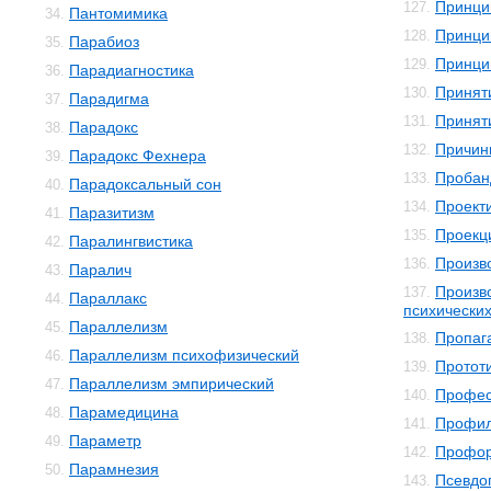
Принци
127.
Пантомимика
34.
Принци
128.
Парабиоз
35.
Принци
129.
Парадиагностика
36.
Принят
130.
Парадигма
37.
Принят
131.
Парадокс
38.
Причин
132.
Парадокс Фехнера
39.
Пробан
133.
Парадоксальный сон
40.
Проект
134.
Паразитизм
41.
Проекц
135.
Паралингвистика
42.
Произв
136.
Паралич
43.
Произв
137.
Параллакс
44.
психически
Параллелизм
45.
Пропаг
138.
Параллелизм психофизический
46.
Протот
139.
Параллелизм эмпирический
47.
Профес
140.
Парамедицина
48.
Профил
141.
Параметр
49.
Профор
142.
Парамнезия
50.
Псевдо
143.