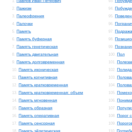
Павлов Иван Петрович
Побужде
1.
93.
Пажизм
Побужде
2.
94.
Палеофрения
Поведен
3.
95.
Палочки
Пограни
4.
96.
Память
Подраж
5.
97.
Память буферная
Позицио
6.
98.
Память генетическая
Познани
7.
99.
Память двигательная
Пол
8.
100.
Память долговременная
Полеза
9.
101.
Память иконическая
Полида
10.
102.
Память когнитивная
Полова
11.
103.
Память кратковременная
Полова
12.
104.
Память кратковременная: объем
Помехо
13.
105.
Память мгновенная
Понима
14.
106.
Память образная
Попули
15.
107.
Память оперативная
Порог 
16.
108.
Память сенсорная
Порого
17.
109.
Память эйдетическая
Потреб
18.
110.