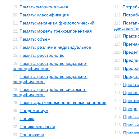
Память эмоциональная
Потреби
19.
111.
Память: классификация
Потреб
20.
112.
Память: механизм физиологический
Поэтап
21.
113.
действий т
Память: модель трехкомпонентная
22.
Пракси
114.
Память: объем
23.
Прегна
115.
Память: различие индивидуальное
24.
Предел
116.
Память: расстройство
25.
Предпи
117.
Память: расстройство модально-
26.
Предра
неспецифическое
118.
Память: расстройство модально-
Предст
27.
119.
специфическое
Пренат
120.
Память: расстройство системно-
28.
Преопе
121.
специфическое
Прести
122.
Памятькратковременная: время хранения
29.
Префе
123.
Пандемониум
30.
Привык
124.
Паника
31.
Привыч
125.
Паника массовая
32.
Привяз
126.
Панпсихизм
33.