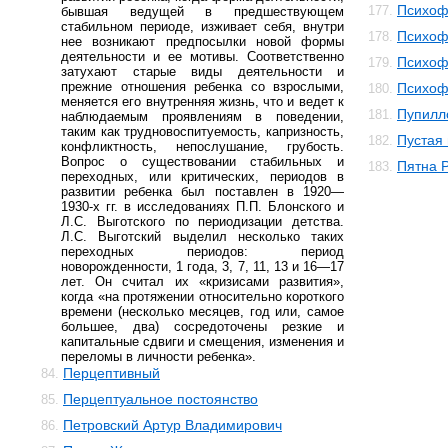
Психоф
177.
бывшая ведущей в предшествующем
стабильном периоде, изживает себя, внутри
Психоф
178.
нее возникают предпосылки новой формы
деятельности и ее мотивы. Соответственно
Психоф
179.
затухают старые виды деятельности и
прежние отношения ребенка со взрослыми,
Психоф
180.
меняется его внутренняя жизнь, что и ведет к
Пупилл
181.
наблюдаемым проявлениям в поведении,
таким как трудновоспитуемость, капризность,
Пустая
182.
конфликтность, непослушание, грубость.
Вопрос о существовании стабильных и
Пятна 
183.
переходных, или критических, периодов в
развитии ребенка был поставлен в 1920—
1930-х гг. в исследованиях П.П. Блонского и
Л.С. Выготского по периодизации детства.
Л.С. Выготский выделил несколько таких
переходных периодов: период
новорожденности, 1 года, 3, 7, 11, 13 и 16—17
лет. Он считал их «кризисами развития»,
когда «на протяжении относительно короткого
времени (несколько месяцев, год или, самое
большее, два) сосредоточены резкие и
капитальные сдвиги и смещения, изменения и
переломы в личности ребенка».
Перцептивный
84.
Перцептуальное постоянство
85.
Петровский Артур Владимирович
86.