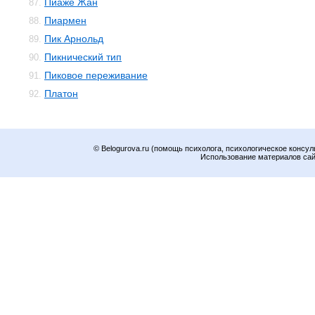
Пиаже Жан
87.
Пиармен
88.
Пик Арнольд
89.
Пикнический тип
90.
Пиковое переживание
91.
Платон
92.
© Belogurova.ru (помощь психолога, психологическое консул
Использование материалов сайт