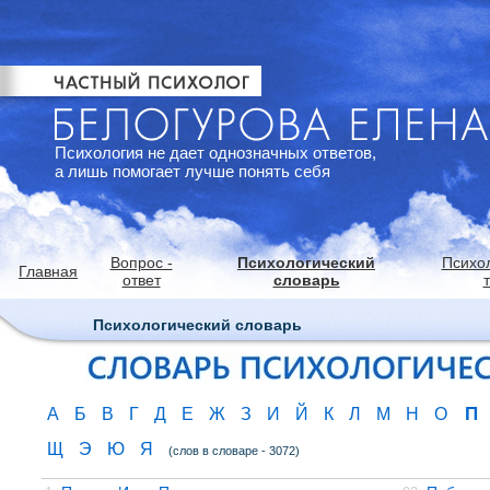
Психология не дает однозначных ответов,
а лишь помогает лучше понять себя
Вопрос -
Психологический
Психо
Главная
ответ
словарь
Психологический словарь
П
А
Б
В
Г
Д
Е
Ж
З
И
Й
К
Л
М
Н
О
Щ
Э
Ю
Я
(слов в словаре - 3072)