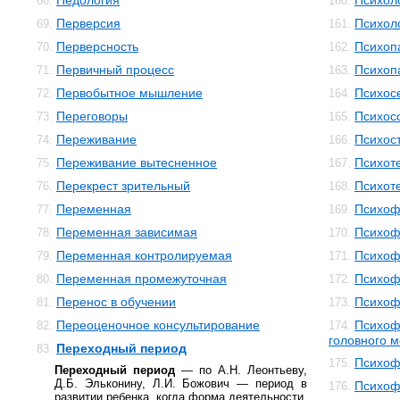
Педология
Психол
68.
160.
Перверсия
Психол
69.
161.
Перверсность
Психоп
70.
162.
Первичный процесс
Психоп
71.
163.
Первобытное мышление
Психос
72.
164.
Переговоры
Психос
73.
165.
Переживание
Психос
74.
166.
Переживание вытесненное
Психот
75.
167.
Перекрест зрительный
Психот
76.
168.
Переменная
Психоф
77.
169.
Переменная зависимая
Психоф
78.
170.
Переменная контролируемая
Психоф
79.
171.
Переменная промежуточная
Психоф
80.
172.
Перенос в обучении
Психоф
81.
173.
Переоценочное консультирование
Психоф
82.
174.
головного м
Переходный период
83.
Психоф
175.
Переходный период
— по А.Н. Леонтьеву,
Д.Б. Эльконину, Л.И. Божович — период в
Психоф
176.
развитии ребенка, когда форма деятельности,