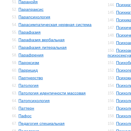
Паранойя
51.
Психиа
144.
Парапраксис
52.
Психиа
145.
Парапсихология
53.
Психик
146.
Парасимпатическая нервная система
54.
Психич
147.
Парафазия
55.
Психич
148.
Парафазия вербальная
56.
Психоа
149.
Парафазия литеральная
57.
Психоа
150.
Парафрения
58.
психосексуа
Пароксизм
Психоб
59.
151.
Паррицид
Психог
60.
152.
Партнерство
Психок
61.
153.
Патология
Психол
62.
154.
Патология идентичности массовая
Психол
63.
155.
Патопсихология
Психол
64.
156.
Паттерн
Психол
65.
157.
Пафос
Психол
66.
158.
Педагогия специальная
Психол
67.
159.