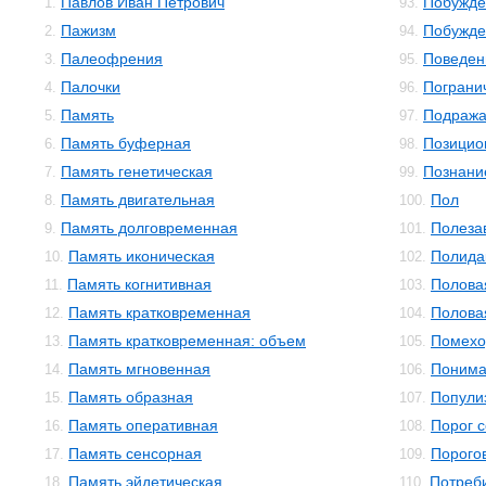
Павлов Иван Петрович
Побужде
1.
93.
Пажизм
Побужде
2.
94.
Палеофрения
Поведен
3.
95.
Палочки
Пограни
4.
96.
Память
Подраж
5.
97.
Память буферная
Позицио
6.
98.
Память генетическая
Познани
7.
99.
Память двигательная
Пол
8.
100.
Память долговременная
Полеза
9.
101.
Память иконическая
Полида
10.
102.
Память когнитивная
Полова
11.
103.
Память кратковременная
Полова
12.
104.
Память кратковременная: объем
Помехо
13.
105.
Память мгновенная
Понима
14.
106.
Память образная
Попули
15.
107.
Память оперативная
Порог 
16.
108.
Память сенсорная
Порого
17.
109.
Память эйдетическая
Потреб
18.
110.