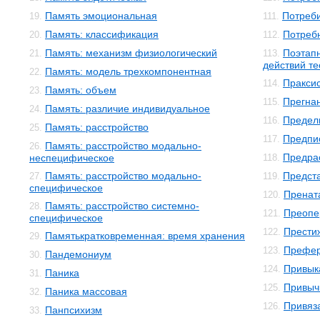
Память эмоциональная
Потреби
19.
111.
Память: классификация
Потреб
20.
112.
Память: механизм физиологический
Поэтап
21.
113.
действий т
Память: модель трехкомпонентная
22.
Пракси
114.
Память: объем
23.
Прегна
115.
Память: различие индивидуальное
24.
Предел
116.
Память: расстройство
25.
Предпи
117.
Память: расстройство модально-
26.
Предра
неспецифическое
118.
Память: расстройство модально-
Предст
27.
119.
специфическое
Пренат
120.
Память: расстройство системно-
28.
Преопе
121.
специфическое
Прести
122.
Памятькратковременная: время хранения
29.
Префе
123.
Пандемониум
30.
Привык
124.
Паника
31.
Привыч
125.
Паника массовая
32.
Привяз
126.
Панпсихизм
33.