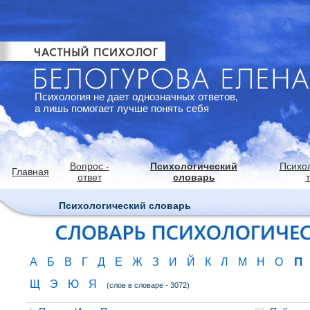
Психология не дает однозначных ответов,
а лишь помогает лучше понять себя
Вопрос -
Психологический
Психо
Главная
ответ
словарь
Психологический словарь
П
А
Б
В
Г
Д
Е
Ж
З
И
Й
К
Л
М
Н
О
Щ
Э
Ю
Я
(слов в словаре - 3072)