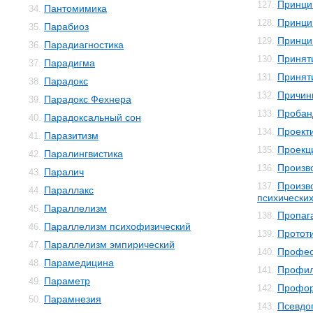
Принци
127.
Пантомимика
34.
Принци
128.
Парабиоз
35.
Принци
129.
Парадиагностика
36.
Принят
130.
Парадигма
37.
Принят
131.
Парадокс
38.
Причин
132.
Парадокс Фехнера
39.
Пробан
133.
Парадоксальный сон
40.
Проект
134.
Паразитизм
41.
Проекц
135.
Паралингвистика
42.
Произв
136.
Паралич
43.
Произв
137.
Параллакс
44.
психически
Параллелизм
45.
Пропаг
138.
Параллелизм психофизический
46.
Протот
139.
Параллелизм эмпирический
47.
Профес
140.
Парамедицина
48.
Профил
141.
Параметр
49.
Профор
142.
Парамнезия
50.
Псевдо
143.