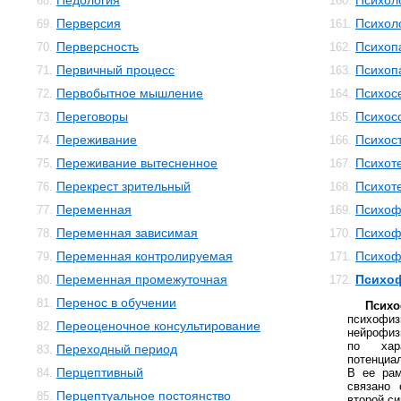
Педология
Психол
68.
160.
Перверсия
Психол
69.
161.
Перверсность
Психоп
70.
162.
Первичный процесс
Психоп
71.
163.
Первобытное мышление
Психос
72.
164.
Переговоры
Психос
73.
165.
Переживание
Психос
74.
166.
Переживание вытесненное
Психот
75.
167.
Перекрест зрительный
Психот
76.
168.
Переменная
Психоф
77.
169.
Переменная зависимая
Психоф
78.
170.
Переменная контролируемая
Психоф
79.
171.
Переменная промежуточная
Психоф
80.
172.
Перенос в обучении
81.
Психо
психо
Переоценочное консультирование
82.
нейрофиз
по хар
Переходный период
83.
потенциа
Перцептивный
84.
В ее рам
связано
Перцептуальное постоянство
85.
второй си