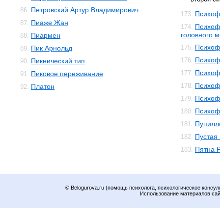
Петровский Артур Владимирович
86.
Психоф
173.
Пиаже Жан
87.
Психоф
174.
головного м
Пиармен
88.
Психоф
175.
Пик Арнольд
89.
Психоф
176.
Пикнический тип
90.
Психоф
177.
Пиковое переживание
91.
Психоф
178.
Платон
92.
Психоф
179.
Психоф
180.
Пупилл
181.
Пустая
182.
Пятна 
183.
© Belogurova.ru (помощь психолога, психологическое консул
Использование материалов сайт