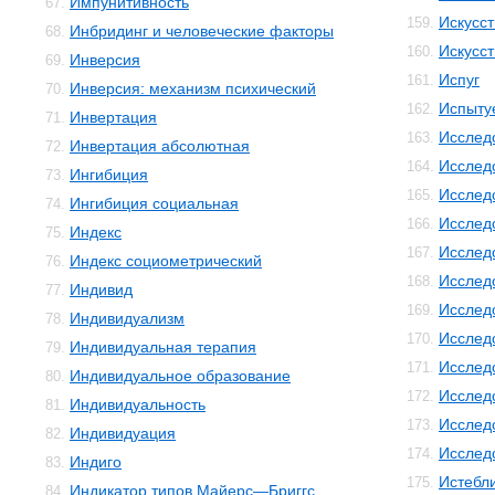
Импунитивность
67.
Искусс
159.
Инбридинг и человеческие факторы
68.
Искусст
160.
Инверсия
69.
Испуг
161.
Инверсия: механизм психический
70.
Испыту
162.
Инвертация
71.
Исслед
163.
Инвертация абсолютная
72.
Исслед
164.
Ингибиция
73.
Исслед
165.
Ингибиция социальная
74.
Исслед
166.
Индекс
75.
Исслед
167.
Индекс социометрический
76.
Исслед
168.
Индивид
77.
Исслед
169.
Индивидуализм
78.
Исслед
170.
Индивидуальная терапия
79.
Исслед
171.
Индивидуальное образование
80.
Исслед
172.
Индивидуальность
81.
Исслед
173.
Индивидуация
82.
Исслед
174.
Индиго
83.
Истебл
175.
Индикатор типов Майерс—Бриггс
84.