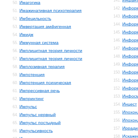
Инфант
141.
Имагогика
50.
Инфор
142.
Имажинативная психотерапия
51.
Информ
143.
Имбецильность
52.
Информ
144.
Имвертация амфигенная
53.
Информ
145.
Имидж
54.
Информ
146.
Иммунная система
55.
Информ
147.
Имплицитная теория личности
56.
Информ
148.
Имплицитная теория личности
57.
Информ
149.
Имплозивная терапия
58.
Инфор
150.
Импотенция
59.
Информ
151.
Импотенция психическая
60.
Информ
152.
Импрессивная речь
61.
Инфос
153.
Импринтинг
62.
Инцест
154.
Импульс
63.
Ипохон
155.
Импульс нервный
64.
Ипохон
156.
Импульс постыдный
65.
Ирради
157.
Импульсивность
66.
Искаже
158.