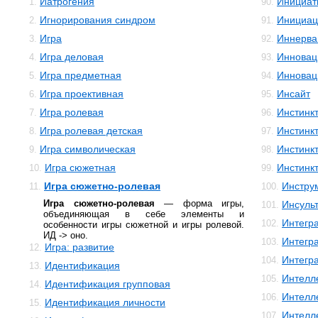
Иатрогения
Инициат
1.
90.
Игнорирования синдром
Инициац
2.
91.
Игра
Иннерва
3.
92.
Игра деловая
Инновац
4.
93.
Игра предметная
Инновац
5.
94.
Игра проективная
Инсайт
6.
95.
Игра ролевая
Инстинк
7.
96.
Игра ролевая детская
Инстинк
8.
97.
Игра символическая
Инстинк
9.
98.
Игра сюжетная
Инстинк
10.
99.
Игра сюжетно-ролевая
Инстру
11.
100.
Игра сюжетно-ролевая
— форма игры,
Инсуль
101.
объединяющая в себе элементы и
Интегр
102.
особенности игры сюжетной и игры ролевой.
ИД -> оно.
Интегр
103.
Игра: развитие
12.
Интегр
104.
Идентификация
13.
Интелл
105.
Идентификация групповая
14.
Интелл
106.
Идентификация личности
15.
Интелле
107.