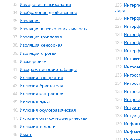
Измерения в психологии
33.
Интерп
125.
Лири
Изображение двойственное
34.
Интерф
126.
Изоляция
35.
Интерф
127.
Изоляция в психологии личности
36.
Интерф
128.
Изоляция групповая
37.
Интерф
129.
Изоляция сенсорная
38.
Интерф
130.
Изоляция строгая
39.
Интокс
131.
Изоморфизм
40.
Интрое
132.
Изохроматические таблицы
41.
Интрос
133.
Иллюзии восприятия
42.
Интрос
134.
Иллюзия Аристотеля
43.
Интрос
135.
Иллюзия контрастная
44.
Интрос
136.
Иллюзия луны
45.
Интуит
137.
Иллюзия окулогравическая
46.
Интуиц
138.
Иллюзия оптико-геометрическая
47.
Инфант
139.
Иллюзия тяжести
48.
Инфант
140.
Имаго
49.