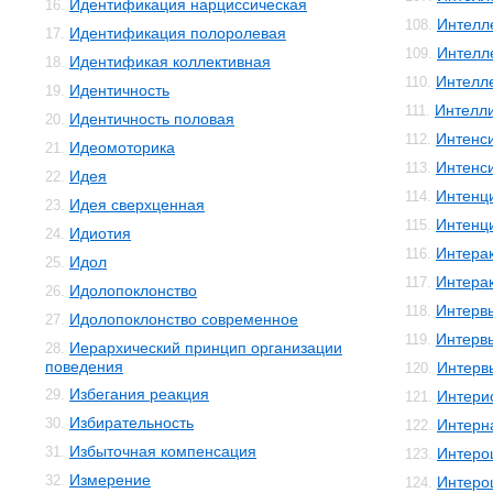
Идентификация нарциссическая
16.
Интелле
108.
Идентификация полоролевая
17.
Интелл
109.
Идентификая коллективная
18.
Интелл
110.
Идентичность
19.
Интелли
111.
Идентичность половая
20.
Интенс
112.
Идеомоторика
21.
Интенс
113.
Идея
22.
Интенц
114.
Идея сверхценная
23.
Интенц
115.
Идиотия
24.
Интера
116.
Идол
25.
Интера
117.
Идолопоклонство
26.
Интерв
118.
Идолопоклонство современное
27.
Интерв
119.
Иерархический принцип организации
28.
поведения
Интерв
120.
Избегания реакция
29.
Интери
121.
Избирательность
30.
Интерн
122.
Избыточная компенсация
31.
Интеро
123.
Измерение
32.
Интеро
124.