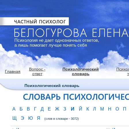
Психология не дает однозначных ответов,
а лишь помогает лучше понять себя
Вопрос -
Психологический
Психо
Главная
ответ
словарь
Психологический словарь
И
А
Б
В
Г
Д
Е
Ж
З
Й
К
Л
М
Н
О
П
Щ
Э
Ю
Я
(слов в словаре - 3072)