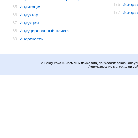
Истери
176.
Индикация
85.
Истери
177.
Индуктор
86.
Индукция
87.
Индуцированный психоз
88.
Инертность
89.
© Belogurova.ru (помощь психолога, психологическое консул
Использование материалов сайт