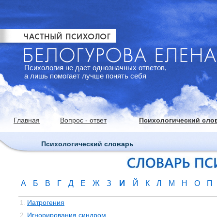
Психология не дает однозначных ответов,
а лишь помогает лучше понять себя
Главная
Вопрос - ответ
Психологический сло
Психологический словарь
И
А
Б
В
Г
Д
Е
Ж
З
Й
К
Л
М
Н
О
П
Иатрогения
1.
Игнорирования синдром
2.