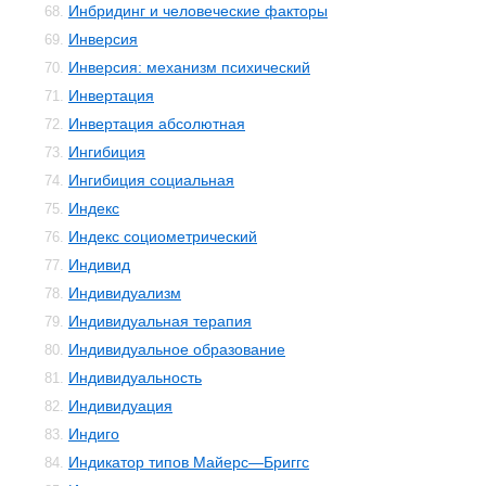
Инбридинг и человеческие факторы
68.
Инверсия
69.
Инверсия: механизм психический
70.
Инвертация
71.
Инвертация абсолютная
72.
Ингибиция
73.
Ингибиция социальная
74.
Индекс
75.
Индекс социометрический
76.
Индивид
77.
Индивидуализм
78.
Индивидуальная терапия
79.
Индивидуальное образование
80.
Индивидуальность
81.
Индивидуация
82.
Индиго
83.
Индикатор типов Майерс—Бриггс
84.