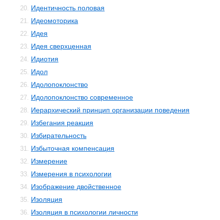
Идентичность половая
20.
Идеомоторика
21.
Идея
22.
Идея сверхценная
23.
Идиотия
24.
Идол
25.
Идолопоклонство
26.
Идолопоклонство современное
27.
Иерархический принцип организации поведения
28.
Избегания реакция
29.
Избирательность
30.
Избыточная компенсация
31.
Измерение
32.
Измерения в психологии
33.
Изображение двойственное
34.
Изоляция
35.
Изоляция в психологии личности
36.