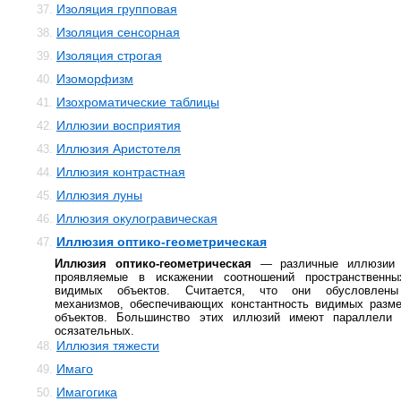
Изоляция групповая
37.
Изоляция сенсорная
38.
Изоляция строгая
39.
Изоморфизм
40.
Изохроматические таблицы
41.
Иллюзии восприятия
42.
Иллюзия Аристотеля
43.
Иллюзия контрастная
44.
Иллюзия луны
45.
Иллюзия окулогравическая
46.
Иллюзия оптико-геометрическая
47.
Иллюзия оптико-геометрическая
— различные иллюзии з
проявляемые в искажении соотношений пространственны
видимых объектов. Считается, что они обусловлены
механизмов, обеспечивающих константность видимых разм
объектов. Большинство этих иллюзий имеют параллели
осязательных.
Иллюзия тяжести
48.
Имаго
49.
Имагогика
50.