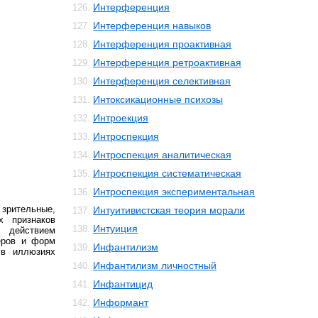
Интерференция
126.
Интерференция навыков
127.
Интерференция проактивная
128.
Интерференция ретроактивная
129.
Интерференция селективная
130.
Интоксикационные психозы
131.
Интроекция
132.
Интроспекция
133.
Интроспекция аналитическая
134.
Интроспекция систематическая
135.
Интроспекция экспериментальная
136.
рительные,
Интуитивистская теория морали
137.
х признаков
Интуиция
138.
 действием
еров и форм
Инфантилизм
139.
 в иллюзиях
Инфантилизм личностный
140.
Инфантицид
141.
Информант
142.