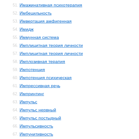
Имажинативная психотерапия
51.
Имбецильность
52.
Имвертация амфигенная
53.
Имидж
54.
Иммунная система
55.
Имплицитная теория личности
56.
Имплицитная теория личности
57.
Имплозивная терапия
58.
Импотенция
59.
Импотенция психическая
60.
Импрессивная речь
61.
Импринтинг
62.
Импульс
63.
Импульс нервный
64.
Импульс постыдный
65.
Импульсивность
66.
Импунитивность
67.