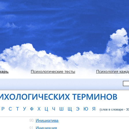
варь
Психологические тесты
Психология кажд
Р
С
Т
У
Ф
Х
Ц
Ч
Ш
Щ
Э
Ю
Я
(слов в словаре - 3
Инициатива
90.
Инициация
91.