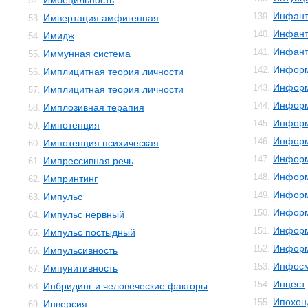
Имбецильность
52.
Инфант
139.
Имвертация амфигенная
53.
Инфант
140.
Имидж
54.
Инфант
141.
Иммунная система
55.
Инфор
142.
Имплицитная теория личности
56.
Информ
143.
Имплицитная теория личности
57.
Информ
144.
Имплозивная терапия
58.
Информ
145.
Импотенция
59.
Информ
146.
Импотенция психическая
60.
Информ
147.
Импрессивная речь
61.
Информ
148.
Импринтинг
62.
Информ
149.
Импульс
63.
Инфор
150.
Импульс нервный
64.
Информ
151.
Импульс постыдный
65.
Информ
152.
Импульсивность
66.
Инфос
153.
Импунитивность
67.
Инцест
154.
Инбридинг и человеческие факторы
68.
Ипохон
155.
Инверсия
69.