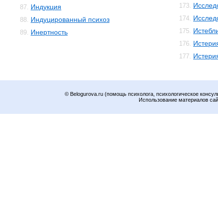
Исслед
173.
Индукция
87.
Исслед
174.
Индуцированный психоз
88.
Истебл
175.
Инертность
89.
Истери
176.
Истери
177.
© Belogurova.ru (помощь психолога, психологическое консул
Использование материалов сайт