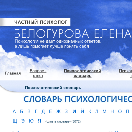
Психология не дает однозначных ответов,
а лишь помогает лучше понять себя
Вопрос -
Психологический
Психо
Главная
ответ
словарь
Психологический словарь
И
А
Б
В
Г
Д
Е
Ж
З
Й
К
Л
М
Н
О
П
Щ
Э
Ю
Я
(слов в словаре - 3072)