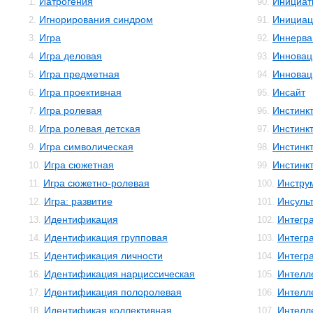
Иатрогения
Инициат
1.
90.
Игнорирования синдром
Инициац
2.
91.
Игра
Иннерва
3.
92.
Игра деловая
Инновац
4.
93.
Игра предметная
Инновац
5.
94.
Игра проективная
Инсайт
6.
95.
Игра ролевая
Инстинк
7.
96.
Игра ролевая детская
Инстинк
8.
97.
Игра символическая
Инстинк
9.
98.
Игра сюжетная
Инстинк
10.
99.
Игра сюжетно-ролевая
Инстру
11.
100.
Игра: развитие
Инсуль
12.
101.
Идентификация
Интегр
13.
102.
Идентификация групповая
Интегр
14.
103.
Идентификация личности
Интегр
15.
104.
Идентификация нарциссическая
Интелл
16.
105.
Идентификация полоролевая
Интелл
17.
106.
Идентификая коллективная
Интелле
18.
107.