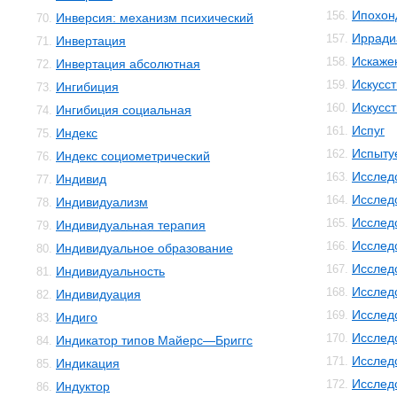
Ипохон
156.
Инверсия: механизм психический
70.
Ирради
157.
Инвертация
71.
Искаже
158.
Инвертация абсолютная
72.
Искусс
159.
Ингибиция
73.
Искусст
160.
Ингибиция социальная
74.
Испуг
161.
Индекс
75.
Испыту
162.
Индекс социометрический
76.
Исслед
163.
Индивид
77.
Исслед
164.
Индивидуализм
78.
Исслед
165.
Индивидуальная терапия
79.
Исслед
166.
Индивидуальное образование
80.
Исслед
167.
Индивидуальность
81.
Исслед
168.
Индивидуация
82.
Исслед
169.
Индиго
83.
Исслед
170.
Индикатор типов Майерс—Бриггс
84.
Исслед
171.
Индикация
85.
Исслед
172.
Индуктор
86.