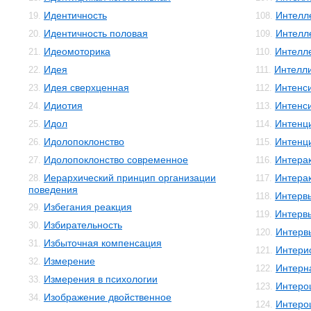
Идентичность
Интелле
19.
108.
Идентичность половая
Интелл
20.
109.
Идеомоторика
Интелл
21.
110.
Идея
Интелли
22.
111.
Идея сверхценная
Интенс
23.
112.
Идиотия
Интенс
24.
113.
Идол
Интенц
25.
114.
Идолопоклонство
Интенц
26.
115.
Идолопоклонство современное
Интера
27.
116.
Иерархический принцип организации
Интера
28.
117.
поведения
Интерв
118.
Избегания реакция
29.
Интерв
119.
Избирательность
30.
Интерв
120.
Избыточная компенсация
31.
Интери
121.
Измерение
32.
Интерн
122.
Измерения в психологии
33.
Интеро
123.
Изображение двойственное
34.
Интеро
124.