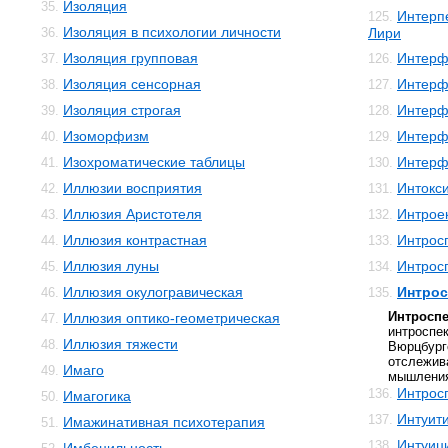
Изоляция
35.
Интерп
125.
Изоляция в психологии личности
36.
Лири
Изоляция групповая
Интерф
37.
126.
Изоляция сенсорная
Интерф
38.
127.
Изоляция строгая
Интерф
39.
128.
Изоморфизм
Интерф
40.
129.
Изохроматические таблицы
Интерф
41.
130.
Иллюзии восприятия
Интокс
42.
131.
Иллюзия Аристотеля
Интрое
43.
132.
Иллюзия контрастная
Интрос
44.
133.
Иллюзия луны
Интрос
45.
134.
Иллюзия окулогравическая
Интрос
46.
135.
Интросп
Иллюзия оптико-геометрическая
47.
интроспе
Иллюзия тяжести
48.
Вюрцбург
отслежи
Имаго
49.
мышления 
Интрос
136.
Имагогика
50.
Интуит
137.
Имажинативная психотерапия
51.
Интуиц
138.