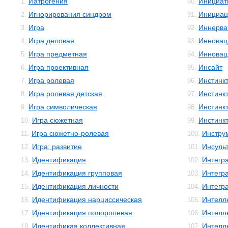
Иатрогения
Инициат
1.
90.
Игнорирования синдром
Инициац
2.
91.
Игра
Иннерва
3.
92.
Игра деловая
Инновац
4.
93.
Игра предметная
Инновац
5.
94.
Игра проективная
Инсайт
6.
95.
Игра ролевая
Инстинк
7.
96.
Игра ролевая детская
Инстинк
8.
97.
Игра символическая
Инстинк
9.
98.
Игра сюжетная
Инстинк
10.
99.
Игра сюжетно-ролевая
Инстру
11.
100.
Игра: развитие
Инсуль
12.
101.
Идентификация
Интегр
13.
102.
Идентификация групповая
Интегр
14.
103.
Идентификация личности
Интегр
15.
104.
Идентификация нарциссическая
Интелл
16.
105.
Идентификация полоролевая
Интелл
17.
106.
Идентификая коллективная
Интелле
18.
107.