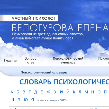
Психология не дает однозначных ответов,
а лишь помогает лучше понять себя
Вопрос -
Психологический
Психо
Главная
ответ
словарь
Психологический словарь
И
А
Б
В
Г
Д
Е
Ж
З
Й
К
Л
М
Н
О
П
Щ
Э
Ю
Я
(слов в словаре - 3072)