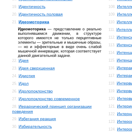
Идентичность
Интелле
19.
108.
Идентичность половая
Интелл
20.
109.
Идеомоторика
Интелл
21.
110.
Идеомоторика
— представление о реально
Интелли
111.
выполнявшемся движении, в структуре
Интенс
112.
которого имеются не только перцептивные
элементы — зрительные и мышечные образы,
Интенс
113.
— но и эффекторные в виде очень слабой
мышечной иннервации, которая соответствует
Интенц
114.
данной двигательной задаче.
Интенц
Идея
115.
22.
Интера
Идея сверхценная
116.
23.
Интера
Идиотия
117.
24.
Интерв
Идол
118.
25.
Интерв
Идолопоклонство
119.
26.
Интерв
Идолопоклонство современное
120.
27.
Интери
Иерархический принцип организации
121.
28.
поведения
Интерн
122.
Избегания реакция
29.
Интеро
123.
Избирательность
30.
Интеро
124.