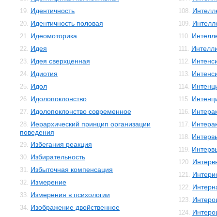
Идентичность
Интелле
19.
108.
Идентичность половая
Интелл
20.
109.
Идеомоторика
Интелл
21.
110.
Идея
Интелли
22.
111.
Идея сверхценная
Интенс
23.
112.
Идиотия
Интенс
24.
113.
Идол
Интенц
25.
114.
Идолопоклонство
Интенц
26.
115.
Идолопоклонство современное
Интера
27.
116.
Иерархический принцип организации
Интера
28.
117.
поведения
Интерв
118.
Избегания реакция
29.
Интерв
119.
Избирательность
30.
Интерв
120.
Избыточная компенсация
31.
Интери
121.
Измерение
32.
Интерн
122.
Измерения в психологии
33.
Интеро
123.
Изображение двойственное
34.
Интеро
124.