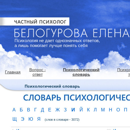
Психология не дает однозначных ответов,
а лишь помогает лучше понять себя
Вопрос -
Психологический
Психо
Главная
ответ
словарь
Психологический словарь
И
А
Б
В
Г
Д
Е
Ж
З
Й
К
Л
М
Н
О
П
Щ
Э
Ю
Я
(слов в словаре - 3072)