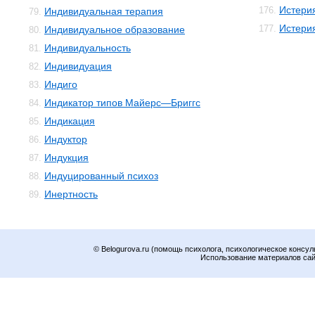
Истери
176.
Индивидуальная терапия
79.
Истери
177.
Индивидуальное образование
80.
Индивидуальность
81.
Индивидуация
82.
Индиго
83.
Индикатор типов Майерс—Бриггс
84.
Индикация
85.
Индуктор
86.
Индукция
87.
Индуцированный психоз
88.
Инертность
89.
© Belogurova.ru (помощь психолога, психологическое консул
Использование материалов сайт