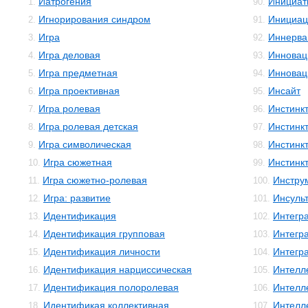
Иатрогения
Инициат
1.
90.
Игнорирования синдром
Инициац
2.
91.
Игра
Иннерва
3.
92.
Игра деловая
Инновац
4.
93.
Игра предметная
Инновац
5.
94.
Игра проективная
Инсайт
6.
95.
Игра ролевая
Инстинк
7.
96.
Игра ролевая детская
Инстинк
8.
97.
Игра символическая
Инстинк
9.
98.
Игра сюжетная
Инстинк
10.
99.
Игра сюжетно-ролевая
Инстру
11.
100.
Игра: развитие
Инсуль
12.
101.
Идентификация
Интегр
13.
102.
Идентификация групповая
Интегр
14.
103.
Идентификация личности
Интегр
15.
104.
Идентификация нарциссическая
Интелл
16.
105.
Идентификация полоролевая
Интелл
17.
106.
Идентификая коллективная
Интелле
18.
107.