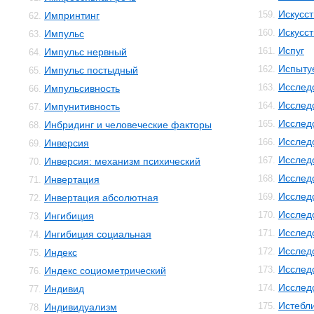
Искусс
159.
Импринтинг
62.
Искусст
160.
Импульс
63.
Испуг
161.
Импульс нервный
64.
Испыту
162.
Импульс постыдный
65.
Исслед
163.
Импульсивность
66.
Исслед
164.
Импунитивность
67.
Исслед
165.
Инбридинг и человеческие факторы
68.
Исслед
166.
Инверсия
69.
Исслед
167.
Инверсия: механизм психический
70.
Исслед
168.
Инвертация
71.
Исслед
169.
Инвертация абсолютная
72.
Исслед
170.
Ингибиция
73.
Исслед
171.
Ингибиция социальная
74.
Исслед
172.
Индекс
75.
Исслед
173.
Индекс социометрический
76.
Исслед
174.
Индивид
77.
Истебл
175.
Индивидуализм
78.