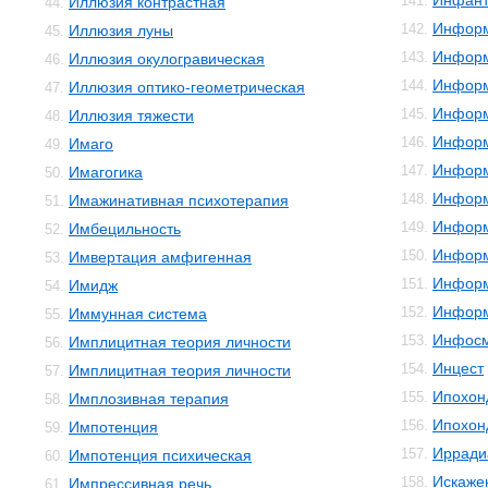
Инфант
141.
Иллюзия контрастная
44.
Инфор
142.
Иллюзия луны
45.
Информ
143.
Иллюзия окулогравическая
46.
Информ
144.
Иллюзия оптико-геометрическая
47.
Информ
145.
Иллюзия тяжести
48.
Информ
146.
Имаго
49.
Информ
147.
Имагогика
50.
Информ
148.
Имажинативная психотерапия
51.
Информ
149.
Имбецильность
52.
Инфор
150.
Имвертация амфигенная
53.
Информ
151.
Имидж
54.
Информ
152.
Иммунная система
55.
Инфос
153.
Имплицитная теория личности
56.
Инцест
154.
Имплицитная теория личности
57.
Ипохон
155.
Имплозивная терапия
58.
Ипохон
156.
Импотенция
59.
Ирради
157.
Импотенция психическая
60.
Искаже
158.
Импрессивная речь
61.