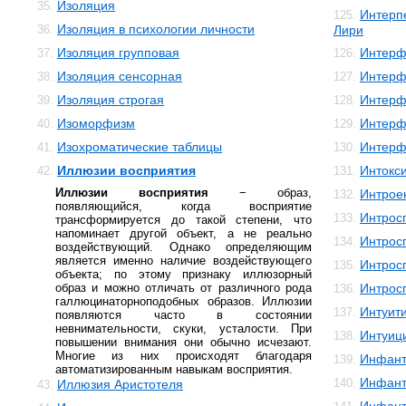
Изоляция
35.
Интерп
125.
Изоляция в психологии личности
36.
Лири
Изоляция групповая
Интерф
37.
126.
Изоляция сенсорная
Интерф
38.
127.
Изоляция строгая
Интерф
39.
128.
Изоморфизм
Интерф
40.
129.
Изохроматические таблицы
Интерф
41.
130.
Иллюзии восприятия
Интокс
42.
131.
Иллюзии восприятия
− образ,
Интрое
132.
появляющийся, когда восприятие
Интрос
133.
трансформируется до такой степени, что
напоминает другой объект, а не реально
Интрос
134.
воздействующий. Однако определяющим
является именно наличие воздействующего
Интрос
135.
объекта; по этому признаку иллюзорный
образ и можно отличать от различного рода
Интрос
136.
галлюцинаторноподобных образов. Иллюзии
Интуит
137.
появляются часто в состоянии
невнимательности, скуки, усталости. При
Интуиц
138.
повышении внимания они обычно исчезают.
Многие из них происходят благодаря
Инфант
139.
автоматизированным навыкам восприятия.
Инфант
140.
Иллюзия Аристотеля
43.