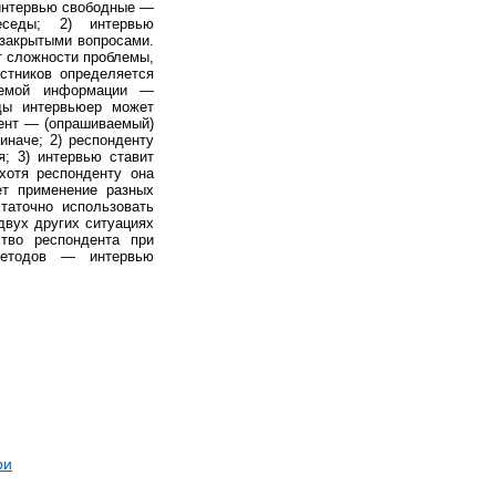
 интервью свободные —
седы; 2) интервью
 закрытыми вопросами.
т сложности проблемы,
стников определяется
аемой информации —
ды интервьюер может
дент — (опрашиваемый)
иначе; 2) респонденту
я; 3) интервью ставит
хотя респонденту она
ет применение разных
таточно использовать
двух других ситуациях
тво респондента при
методов — интервью
ри