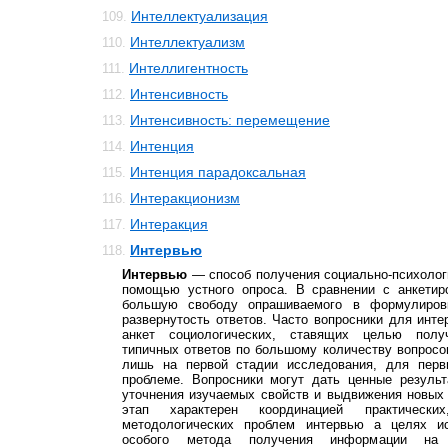
Интеллектуализация
109.
Интеллектуализм
110.
Интеллигентность
111.
Интенсивность
112.
Интенсивность: перемещение
113.
Интенция
114.
Интенция парадоксальная
115.
Интеракционизм
116.
Интеракция
117.
Интервью
118.
Интервью
— способ получения социально-психолог
помощью устного опроса. В сравнении с анкетир
большую свободу опрашиваемого в формулиров
развернутость ответов. Часто вопросники для инте
анкет социологических, ставящих целью полу
типичных ответов по большому количеству вопросо
лишь на первой стадии исследования, для перв
проблеме. Вопросники могут дать ценные резуль
уточнения изучаемых свойств и выдвижения новых
этап характерен координацией практически
методологических проблем интервью а целях ис
особого метода получения информации на 