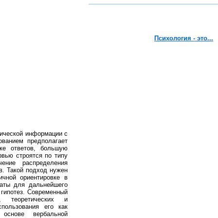
Психология - это...
ической информации с
ованием предполагает
ке ответов, большую
рвью строятся по типу
чение распределения
в. Такой подход нужен
ичной ориентировке в
таты для дальнейшего
 гипотез. Современный
х, теоретических и
пользования его как
основе вербальной