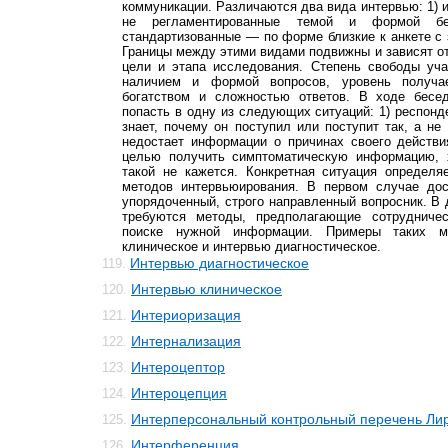
коммуникации. Различаются два вида интервью: 1)
не регламентированные темой и формой бе
стандартизованные — по форме близкие к анкете с
Границы между этими видами подвижны и зависят о
цели и этапа исследования. Степень свободы уча
наличием и формой вопросов, уровень получ
богатством и сложностью ответов. В ходе бесе
попасть в одну из следующих ситуаций: 1) респон
знает, почему он поступил или поступит так, а не 
недостает информации о причинах своего действи
целью получить симптоматическую информацию, 
такой не кажется. Конкретная ситуация определя
методов интервьюирования. В первом случае дос
упорядоченный, строго направленный вопросник. В 
требуются методы, предполагающие сотрудничес
поиске нужной информации. Примеры таких 
клиническое и интервью диагностическое.
Интервью диагностическое
119.
Интервью клиническое
120.
Интериоризация
121.
Интернализация
122.
Интероцептор
123.
Интероцепция
124.
Интерперсональный контрольный перечень Ли
125.
Интерференция
126.