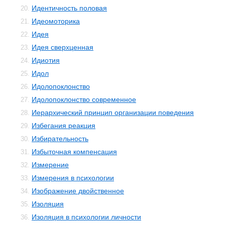
Идентичность половая
20.
Идеомоторика
21.
Идея
22.
Идея сверхценная
23.
Идиотия
24.
Идол
25.
Идолопоклонство
26.
Идолопоклонство современное
27.
Иерархический принцип организации поведения
28.
Избегания реакция
29.
Избирательность
30.
Избыточная компенсация
31.
Измерение
32.
Измерения в психологии
33.
Изображение двойственное
34.
Изоляция
35.
Изоляция в психологии личности
36.