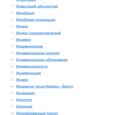
Инвертация абсолютная
72.
Ингибиция
73.
Ингибиция социальная
74.
Индекс
75.
Индекс социометрический
76.
Индивид
77.
Индивидуализм
78.
Индивидуальная терапия
79.
Индивидуальное образование
80.
Индивидуальность
81.
Индивидуация
82.
Индиго
83.
Индикатор типов Майерс—Бриггс
84.
Индикация
85.
Индуктор
86.
Индукция
87.
Индуцированный психоз
88.