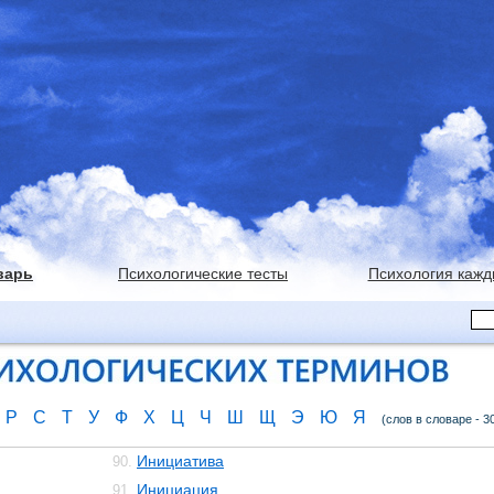
варь
Психологические тесты
Психология кажд
Р
С
Т
У
Ф
Х
Ц
Ч
Ш
Щ
Э
Ю
Я
(слов в словаре - 3
Инициатива
90.
Инициация
91.