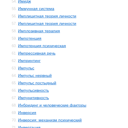
Имидж
54.
Иммунная система
55.
Имплицитная теория личности
56.
Имплицитная теория личности
57.
Имплозивная терапия
58.
Импотенция
59.
Импотенция психическая
60.
Импрессивная речь
61.
Импринтинг
62.
Импульс
63.
Импульс нервный
64.
Импульс постыдный
65.
Импульсивность
66.
Импунитивность
67.
Инбридинг и человеческие факторы
68.
Инверсия
69.
Инверсия: механизм психический
70.
Инвертация
71.