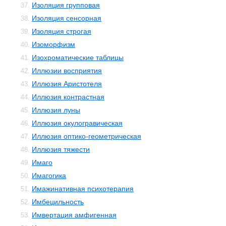
Изоляция групповая
37.
Изоляция сенсорная
38.
Изоляция строгая
39.
Изоморфизм
40.
Изохроматические таблицы
41.
Иллюзии восприятия
42.
Иллюзия Аристотеля
43.
Иллюзия контрастная
44.
Иллюзия луны
45.
Иллюзия окулогравическая
46.
Иллюзия оптико-геометрическая
47.
Иллюзия тяжести
48.
Имаго
49.
Имагогика
50.
Имажинативная психотерапия
51.
Имбецильность
52.
Имвертация амфигенная
53.