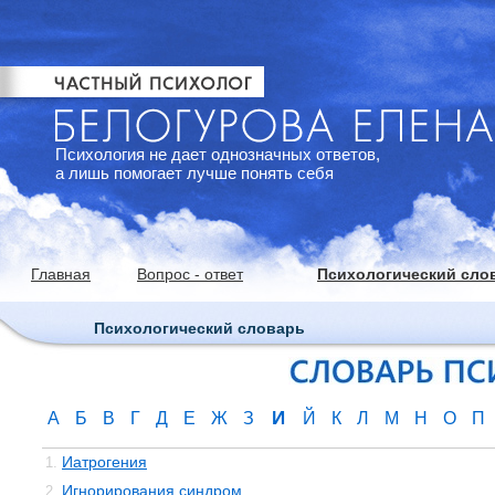
Психология не дает однозначных ответов,
а лишь помогает лучше понять себя
Главная
Вопрос - ответ
Психологический сло
Психологический словарь
И
А
Б
В
Г
Д
Е
Ж
З
Й
К
Л
М
Н
О
П
Иатрогения
1.
Игнорирования синдром
2.