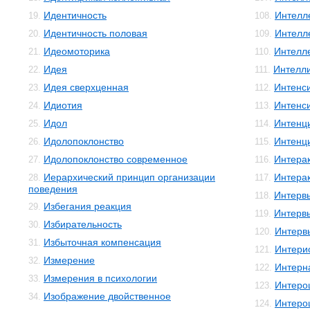
Идентичность
Интелле
19.
108.
Идентичность половая
Интелл
20.
109.
Идеомоторика
Интелл
21.
110.
Идея
Интелли
22.
111.
Идея сверхценная
Интенс
23.
112.
Идиотия
Интенс
24.
113.
Идол
Интенц
25.
114.
Идолопоклонство
Интенц
26.
115.
Идолопоклонство современное
Интера
27.
116.
Иерархический принцип организации
Интера
28.
117.
поведения
Интерв
118.
Избегания реакция
29.
Интерв
119.
Избирательность
30.
Интерв
120.
Избыточная компенсация
31.
Интери
121.
Измерение
32.
Интерн
122.
Измерения в психологии
33.
Интеро
123.
Изображение двойственное
34.
Интеро
124.