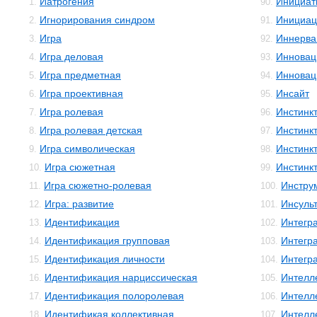
Иатрогения
Инициат
1.
90.
Игнорирования синдром
Инициац
2.
91.
Игра
Иннерва
3.
92.
Игра деловая
Инновац
4.
93.
Игра предметная
Инновац
5.
94.
Игра проективная
Инсайт
6.
95.
Игра ролевая
Инстинк
7.
96.
Игра ролевая детская
Инстинк
8.
97.
Игра символическая
Инстинк
9.
98.
Игра сюжетная
Инстинк
10.
99.
Игра сюжетно-ролевая
Инстру
11.
100.
Игра: развитие
Инсуль
12.
101.
Идентификация
Интегр
13.
102.
Идентификация групповая
Интегр
14.
103.
Идентификация личности
Интегр
15.
104.
Идентификация нарциссическая
Интелл
16.
105.
Идентификация полоролевая
Интелл
17.
106.
Идентификая коллективная
Интелле
18.
107.