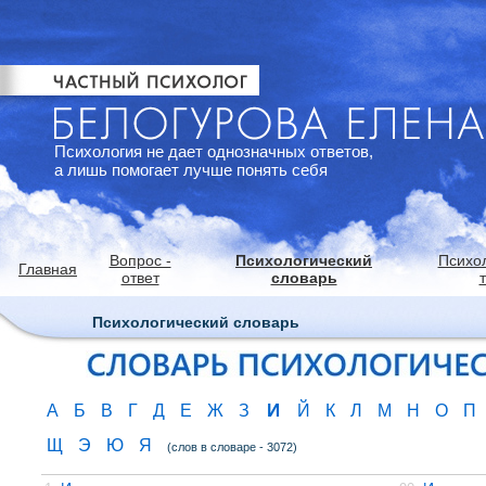
Психология не дает однозначных ответов,
а лишь помогает лучше понять себя
Вопрос -
Психологический
Психо
Главная
ответ
словарь
Психологический словарь
И
А
Б
В
Г
Д
Е
Ж
З
Й
К
Л
М
Н
О
П
Щ
Э
Ю
Я
(слов в словаре - 3072)