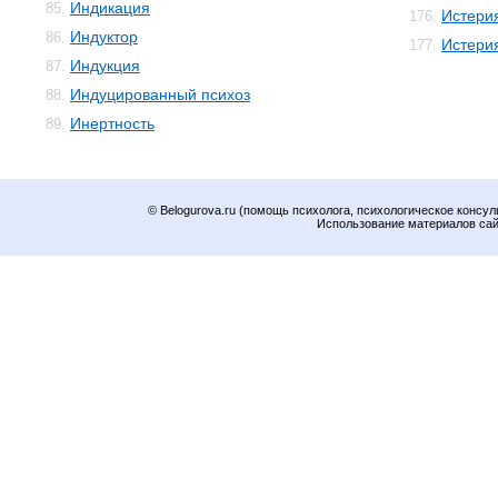
Индикация
85.
Истери
176.
Индуктор
86.
Истери
177.
Индукция
87.
Индуцированный психоз
88.
Инертность
89.
© Belogurova.ru (помощь психолога, психологическое консул
Использование материалов сайт