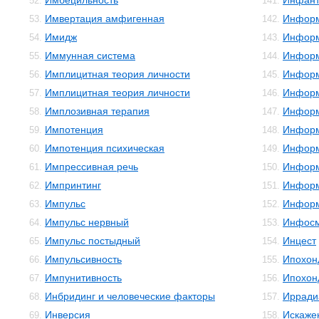
Имбецильность
Инфант
52.
141.
Имвертация амфигенная
Инфор
53.
142.
Имидж
Информ
54.
143.
Иммунная система
Информ
55.
144.
Имплицитная теория личности
Информ
56.
145.
Имплицитная теория личности
Информ
57.
146.
Имплозивная терапия
Информ
58.
147.
Импотенция
Информ
59.
148.
Импотенция психическая
Информ
60.
149.
Импрессивная речь
Инфор
61.
150.
Импринтинг
Информ
62.
151.
Импульс
Информ
63.
152.
Импульс нервный
Инфос
64.
153.
Импульс постыдный
Инцест
65.
154.
Импульсивность
Ипохон
66.
155.
Импунитивность
Ипохон
67.
156.
Инбридинг и человеческие факторы
Ирради
68.
157.
Инверсия
Искаже
69.
158.