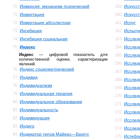
Инверсия: механизм психический
Искусс
70.
159.
Инвертация
Искусст
71.
160.
Инвертация абсолютная
Испуг
72.
161.
Ингибиция
Испыту
73.
162.
Ингибиция социальная
Исслед
74.
163.
Индекс
Исслед
75.
164.
Индекс
— цифровой показатель для
Исслед
165.
количественной оценки, характеризации
Исслед
166.
явлений.
Индекс социометрический
76.
Исслед
167.
Индивид
77.
Исслед
168.
Индивидуализм
78.
Исслед
169.
Индивидуальная терапия
79.
Исслед
170.
Индивидуальное образование
80.
Исслед
171.
Индивидуальность
81.
Исслед
172.
Индивидуация
82.
Исслед
173.
Индиго
83.
Исслед
174.
Индикатор типов Майерс—Бриггс
84.
Истебл
175.