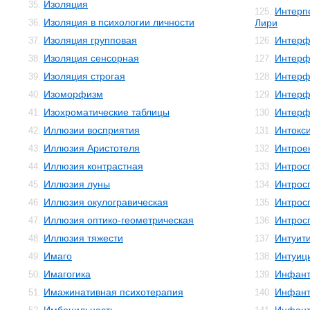
Изоляция
35.
Интерп
125.
Изоляция в психологии личности
36.
Лири
Изоляция групповая
Интерф
37.
126.
Изоляция сенсорная
Интерф
38.
127.
Изоляция строгая
Интерф
39.
128.
Изоморфизм
Интерф
40.
129.
Изохроматические таблицы
Интерф
41.
130.
Иллюзии восприятия
Интокс
42.
131.
Иллюзия Аристотеля
Интрое
43.
132.
Иллюзия контрастная
Интрос
44.
133.
Иллюзия луны
Интрос
45.
134.
Иллюзия окулогравическая
Интрос
46.
135.
Иллюзия оптико-геометрическая
Интрос
47.
136.
Иллюзия тяжести
Интуит
48.
137.
Имаго
Интуиц
49.
138.
Имагогика
Инфант
50.
139.
Имажинативная психотерапия
Инфант
51.
140.