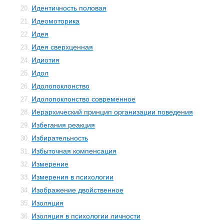
Идентичность половая
20.
Идеомоторика
21.
Идея
22.
Идея сверхценная
23.
Идиотия
24.
Идол
25.
Идолопоклонство
26.
Идолопоклонство современное
27.
Иерархический принцип организации поведения
28.
Избегания реакция
29.
Избирательность
30.
Избыточная компенсация
31.
Измерение
32.
Измерения в психологии
33.
Изображение двойственное
34.
Изоляция
35.
Изоляция в психологии личности
36.