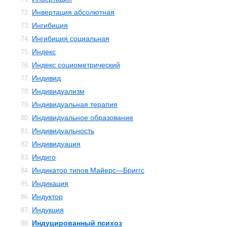
Инвертация абсолютная
72.
Ингибиция
73.
Ингибиция социальная
74.
Индекс
75.
Индекс социометрический
76.
Индивид
77.
Индивидуализм
78.
Индивидуальная терапия
79.
Индивидуальное образование
80.
Индивидуальность
81.
Индивидуация
82.
Индиго
83.
Индикатор типов Майерс—Бриггс
84.
Индикация
85.
Индуктор
86.
Индукция
87.
Индуцированный психоз
88.