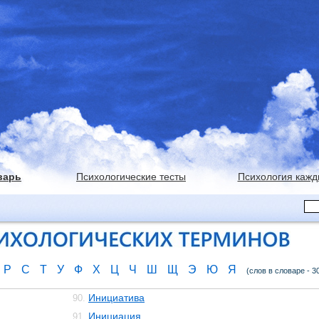
варь
Психологические тесты
Психология кажд
Р
С
Т
У
Ф
Х
Ц
Ч
Ш
Щ
Э
Ю
Я
(слов в словаре - 3
Инициатива
90.
Инициация
91.