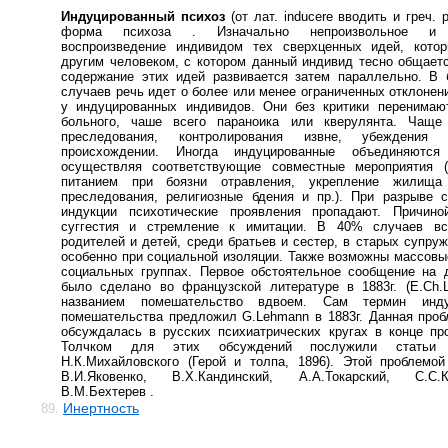
Индуцированный психоз
(от лат. inducere вводить и греч. 
форма психоза . Изначально непроизвольное и 
воспроизведение индивидом тех сверхценных идей, кото
другим человеком, с котором данный индивид тесно общает
содержание этих идей развивается затем параллельно. В 
случаев речь идет о более или менее ограниченных отклонен
у индуцированных индивидов. Они без критики перенимаю
больного, чаше всего параноика или кверулянта. Чаще
преследования, контролирования извне, убеждени
происхождении. Иногда индуцированные объединяются
осуществляя соответствующие совместные мероприятия (
питанием при боязни отравления, укрепление жилища
преследования, религиозные бдения и пр.). При разрыве 
индукции психотические проявления пропадают. Причино
суггестия и стремление к имитации. В 40% случаев вс
родителей и детей, среди братьев и сестер, в старых супруж
особенно при социальной изоляции. Также возможны массовы
социальных группах. Первое обстоятельное сообщение на 
было сделано во французской литературе в 1883г. (E.Ch.
названием помешательство вдвоем. Сам термин индуц
помешательства предложил G.Lehmann в 1883г. Данная про
обсуждалась в русских психиатрических кругах в конце пр
Толчком для этих обсуждений послужили статьи
Н.К.Михайловского (Герой и толпа, 1896). Этой проблемо
В.И.Яковенко, В.Х.Кандинский, А.А.Токарский, С.С.
В.М.Бехтерев .
Инертность
89.