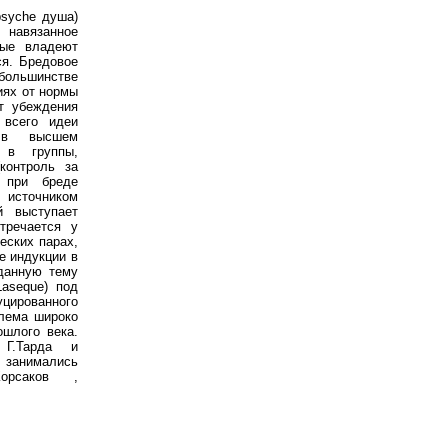
psyche душа)
навязанное
рые владеют
ся. Бредовое
большинстве
иях от нормы
т убеждения
 всего идеи
я в высшем
 в группы,
контроль за
 при бреде
с источником
й выступает
тречается у
еских парах,
е индукции в
данную тему
Laseque) под
ированного
блема широко
ошлого века.
 Г.Тарда и
й занимались
Корсаков ,