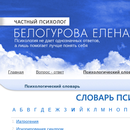
Психология не дает однозначных ответов,
а лишь помогает лучше понять себя
Главная
Вопрос - ответ
Психологический сло
Психологический словарь
И
А
Б
В
Г
Д
Е
Ж
З
Й
К
Л
М
Н
О
П
Иатрогения
1.
Игнорирования синдром
2.