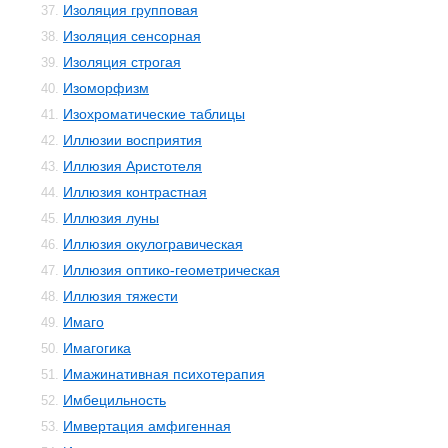
Изоляция групповая
37.
Изоляция сенсорная
38.
Изоляция строгая
39.
Изоморфизм
40.
Изохроматические таблицы
41.
Иллюзии восприятия
42.
Иллюзия Аристотеля
43.
Иллюзия контрастная
44.
Иллюзия луны
45.
Иллюзия окулогравическая
46.
Иллюзия оптико-геометрическая
47.
Иллюзия тяжести
48.
Имаго
49.
Имагогика
50.
Имажинативная психотерапия
51.
Имбецильность
52.
Имвертация амфигенная
53.