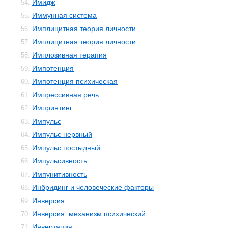
Имидж
54.
Иммунная система
55.
Имплицитная теория личности
56.
Имплицитная теория личности
57.
Имплозивная терапия
58.
Импотенция
59.
Импотенция психическая
60.
Импрессивная речь
61.
Импринтинг
62.
Импульс
63.
Импульс нервный
64.
Импульс постыдный
65.
Импульсивность
66.
Импунитивность
67.
Инбридинг и человеческие факторы
68.
Инверсия
69.
Инверсия: механизм психический
70.
Инвертация
71.