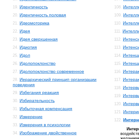
Идентичность
Интелле
19.
108.
Идентичность половая
Интелл
20.
109.
Идеомоторика
Интелл
21.
110.
Идея
Интелли
22.
111.
Идея сверхценная
Интенс
23.
112.
Идиотия
Интенс
24.
113.
Идол
Интенц
25.
114.
Идолопоклонство
Интенц
26.
115.
Идолопоклонство современное
Интера
27.
116.
Иерархический принцип организации
Интера
28.
117.
поведения
Интерв
118.
Избегания реакция
29.
Интерв
119.
Избирательность
30.
Интерв
120.
Избыточная компенсация
31.
Интери
121.
Измерение
32.
Интерн
122.
Измерения в психологии
33.
Интер
Изображение двойственное
34.
воздей
желанием