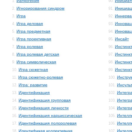
Иатрогения
Инициат
1.
90.
Игнорирования синдром
Инициац
2.
91.
Игра
Иннерва
3.
92.
Игра деловая
Инновац
4.
93.
Игра предметная
Инновац
5.
94.
Игра проективная
Инсайт
6.
95.
Игра ролевая
Инстинк
7.
96.
Игра ролевая детская
Инстинк
8.
97.
Игра символическая
Инстинк
9.
98.
Игра сюжетная
Инстинк
10.
99.
Игра сюжетно-ролевая
Инстру
11.
100.
Игра: развитие
Инсуль
12.
101.
Идентификация
Интегр
13.
102.
Идентификация групповая
Интегр
14.
103.
Идентификация личности
Интегр
15.
104.
Идентификация нарциссическая
Интелл
16.
105.
Идентификация полоролевая
Интелл
17.
106.
Идентификая коллективная
Интелле
18.
107.