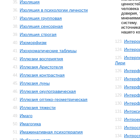
Изоляция
35.
ценност
человек
Изоляция в психологии личности
36.
доверия, 
Изоляция групповая
мнениями
37.
систему.
Изоляция сенсорная
38.
источник
нашего ко
Изоляция строгая
39.
Интеро
123.
Изоморфизм
40.
Интеро
124.
Изохроматические таблицы
41.
Интерп
125.
Иллюзии восприятия
42.
Лири
Иллюзия Аристотеля
43.
Интерф
126.
Иллюзия контрастная
44.
Интерф
127.
Иллюзия луны
45.
Интерф
128.
Иллюзия окулогравическая
46.
Интерф
129.
Иллюзия оптико-геометрическая
47.
Интерф
130.
Иллюзия тяжести
48.
Интокс
131.
Имаго
49.
Интрое
132.
Имагогика
50.
Интрос
133.
Имажинативная психотерапия
51.
Интрос
134.