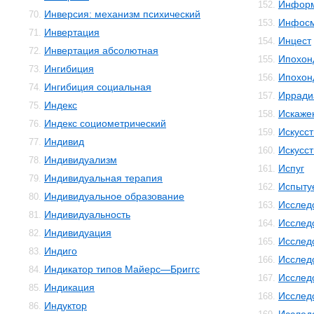
Информ
152.
Инверсия: механизм психический
70.
Инфос
153.
Инвертация
71.
Инцест
154.
Инвертация абсолютная
72.
Ипохон
155.
Ингибиция
73.
Ипохон
156.
Ингибиция социальная
74.
Ирради
157.
Индекс
75.
Искаже
158.
Индекс социометрический
76.
Искусс
159.
Индивид
77.
Искусст
160.
Индивидуализм
78.
Испуг
161.
Индивидуальная терапия
79.
Испыту
162.
Индивидуальное образование
80.
Исслед
163.
Индивидуальность
81.
Исслед
164.
Индивидуация
82.
Исслед
165.
Индиго
83.
Исслед
166.
Индикатор типов Майерс—Бриггс
84.
Исслед
167.
Индикация
85.
Исслед
168.
Индуктор
86.