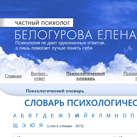
Психология не дает однозначных ответов,
а лишь помогает лучше понять себя
Вопрос -
Психологический
Психо
Главная
ответ
словарь
Психологический словарь
И
А
Б
В
Г
Д
Е
Ж
З
Й
К
Л
М
Н
О
П
Щ
Э
Ю
Я
(слов в словаре - 3072)