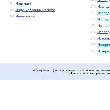
Исслед
169.
Индукция
87.
Исслед
170.
Индуцированный психоз
88.
Исслед
171.
Инертность
89.
Исслед
172.
Исслед
173.
Исслед
174.
Истебл
175.
Истери
176.
Истери
177.
© Belogurova.ru (помощь психолога, психологическое консул
Использование материалов сайт