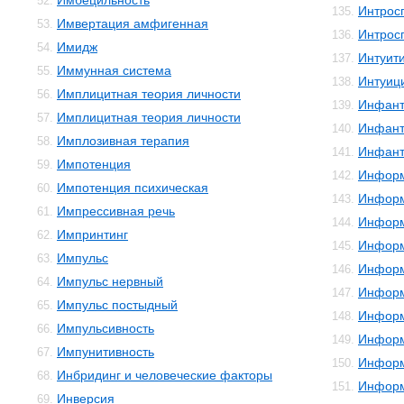
Имбецильность
52.
Интрос
135.
Имвертация амфигенная
53.
Интрос
136.
Имидж
54.
Интуит
137.
Иммунная система
55.
Интуиц
138.
Имплицитная теория личности
56.
Инфант
139.
Имплицитная теория личности
57.
Инфант
140.
Имплозивная терапия
58.
Инфант
141.
Импотенция
59.
Инфор
142.
Импотенция психическая
60.
Информ
143.
Импрессивная речь
61.
Информ
144.
Импринтинг
62.
Информ
145.
Импульс
63.
Информ
146.
Импульс нервный
64.
Информ
147.
Импульс постыдный
65.
Информ
148.
Импульсивность
66.
Информ
149.
Импунитивность
67.
Инфор
150.
Инбридинг и человеческие факторы
68.
Информ
151.
Инверсия
69.