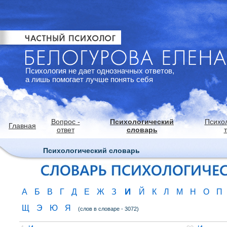
Психология не дает однозначных ответов,
а лишь помогает лучше понять себя
Вопрос -
Психологический
Психо
Главная
ответ
словарь
Психологический словарь
И
А
Б
В
Г
Д
Е
Ж
З
Й
К
Л
М
Н
О
П
Щ
Э
Ю
Я
(слов в словаре - 3072)