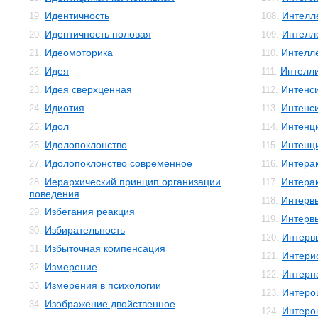
Идентичность
Интелле
19.
108.
Идентичность половая
Интелл
20.
109.
Идеомоторика
Интелл
21.
110.
Идея
Интелли
22.
111.
Идея сверхценная
Интенс
23.
112.
Идиотия
Интенс
24.
113.
Идол
Интенц
25.
114.
Идолопоклонство
Интенц
26.
115.
Идолопоклонство современное
Интера
27.
116.
Иерархический принцип организации
Интера
28.
117.
поведения
Интерв
118.
Избегания реакция
29.
Интерв
119.
Избирательность
30.
Интерв
120.
Избыточная компенсация
31.
Интери
121.
Измерение
32.
Интерн
122.
Измерения в психологии
33.
Интеро
123.
Изображение двойственное
34.
Интеро
124.