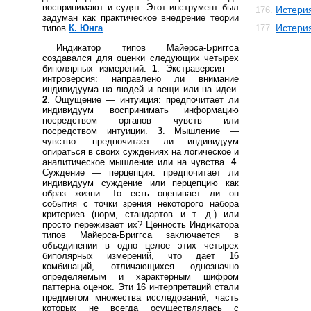
воспринимают и судят. Этот инструмент был
Истери
176.
задуман как практическое внедрение теории
Истери
типов
К. Юнга
.
177.
Индикатор типов Майерса-Бриггса
создавался для оценки следующих четырех
биполярных измерений.
1
. Экстраверсия —
интроверсия: направлено ли внимание
индивидуума на людей и вещи или на идеи.
2
. Ощущение — интуиция: предпочитает ли
индивидуум воспринимать информацию
посредством органов чувств или
посредством интуиции.
3
. Мышление —
чувство: предпочитает ли индивидуум
опираться в своих суждениях на логическое и
аналитическое мышление или на чувства.
4
.
Суждение — перцепция: предпочитает ли
индивидуум суждение или перцепцию как
образ жизни. То есть оценивает ли он
события с точки зрения некоторого набора
критериев (норм, стандартов и т. д.) или
просто переживает их? Ценность Индикатора
типов Майерса-Бриггса заключается в
объединении в одно целое этих четырех
биполярных измерений, что дает 16
комбинаций, отличающихся однозначно
определяемым и характерным шифром
паттерна оценок. Эти 16 интерпретаций стали
предметом множества исследований, часть
которых не всегда осуществлялась с