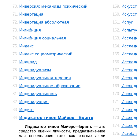
Инверсия: механизм психический
Искусс
70.
159.
Инвертация
Искусст
71.
160.
Инвертация абсолютная
Испуг
72.
161.
Ингибиция
Испыту
73.
162.
Ингибиция социальная
Исслед
74.
163.
Индекс
Исслед
75.
164.
Индекс социометрический
Исслед
76.
165.
Индивид
Исслед
77.
166.
Индивидуализм
Исслед
78.
167.
Индивидуальная терапия
Исслед
79.
168.
Индивидуальное образование
Исслед
80.
169.
Индивидуальность
Исслед
81.
170.
Индивидуация
Исслед
82.
171.
Индиго
Исслед
83.
172.
Индикатор типов Майерс—Бриггс
Исслед
84.
173.
Исслед
174.
Индикатор типов Майерс—Бриггс
— это
средство оценки личности, предназначенное
Истебл
175.
для определения того, как разные люди