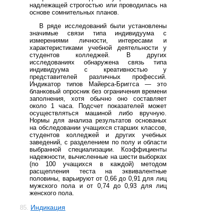
надлежащей строгостью или проводилась на
основе сомнительных планов.
В ряде исследований были установлены
значимые связи типа индивидуума с
измерениями личности, интересами и
характеристиками учебной деятельности у
студентов колледжей. В других
исследованиях обнаружена связь типа
индивидуума с креативностью у
представителей различных профессий.
Индикатор типов Майерса-Бриггса — это
бланковый опросник без ограничения времени
заполнения, хотя обычно оно составляет
около 1 часа. Подсчет показателей может
осуществляться машиной либо вручную.
Нормы для анализа результатов основаных
на обследовании учащихся старших классов,
студентов колледжей и других учебных
заведений, с разделением по полу и области
выбранной специализации. Коэффициенты
надежности, вычисленные на шести выборках
(по 100 учащихся в каждой) методом
расщепления теста на эквивалентные
половины, варьируют от 0,66 до 0,91 для лиц
мужского пола и от 0,74 до 0,93 для лиц
женского пола.
Индикация
85.