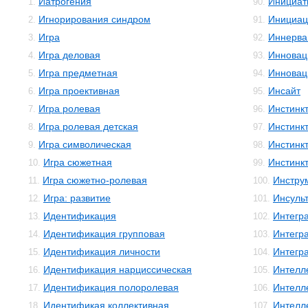
Иатрогения
Инициат
1.
90.
Игнорирования синдром
Инициац
2.
91.
Игра
Иннерва
3.
92.
Игра деловая
Инновац
4.
93.
Игра предметная
Инновац
5.
94.
Игра проективная
Инсайт
6.
95.
Игра ролевая
Инстинк
7.
96.
Игра ролевая детская
Инстинк
8.
97.
Игра символическая
Инстинк
9.
98.
Игра сюжетная
Инстинк
10.
99.
Игра сюжетно-ролевая
Инстру
11.
100.
Игра: развитие
Инсуль
12.
101.
Идентификация
Интегр
13.
102.
Идентификация групповая
Интегр
14.
103.
Идентификация личности
Интегр
15.
104.
Идентификация нарциссическая
Интелл
16.
105.
Идентификация полоролевая
Интелл
17.
106.
Идентификая коллективная
Интелле
18.
107.