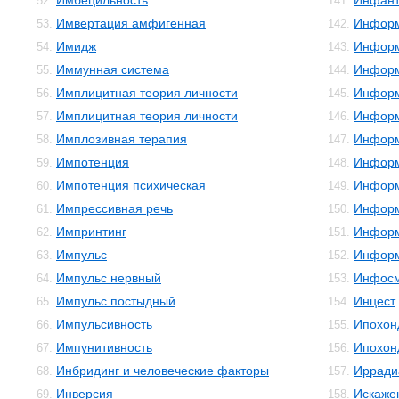
Имбецильность
Инфант
52.
141.
Имвертация амфигенная
Инфор
53.
142.
Имидж
Информ
54.
143.
Иммунная система
Информ
55.
144.
Имплицитная теория личности
Информ
56.
145.
Имплицитная теория личности
Информ
57.
146.
Имплозивная терапия
Информ
58.
147.
Импотенция
Информ
59.
148.
Импотенция психическая
Информ
60.
149.
Импрессивная речь
Инфор
61.
150.
Импринтинг
Информ
62.
151.
Импульс
Информ
63.
152.
Импульс нервный
Инфос
64.
153.
Импульс постыдный
Инцест
65.
154.
Импульсивность
Ипохон
66.
155.
Импунитивность
Ипохон
67.
156.
Инбридинг и человеческие факторы
Ирради
68.
157.
Инверсия
Искаже
69.
158.