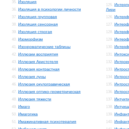
Изоляция
35.
Интерп
125.
Изоляция в психологии личности
36.
Лири
Изоляция групповая
Интерф
37.
126.
Изоляция сенсорная
Интерф
38.
127.
Изоляция строгая
Интерф
39.
128.
Изоморфизм
Интерф
40.
129.
Изохроматические таблицы
Интерф
41.
130.
Иллюзии восприятия
Интокс
42.
131.
Иллюзия Аристотеля
Интрое
43.
132.
Иллюзия контрастная
Интрос
44.
133.
Иллюзия луны
Интрос
45.
134.
Иллюзия окулогравическая
Интрос
46.
135.
Иллюзия оптико-геометрическая
Интрос
47.
136.
Иллюзия тяжести
Интуит
48.
137.
Имаго
Интуиц
49.
138.
Имагогика
Инфант
50.
139.
Имажинативная психотерапия
Инфант
51.
140.