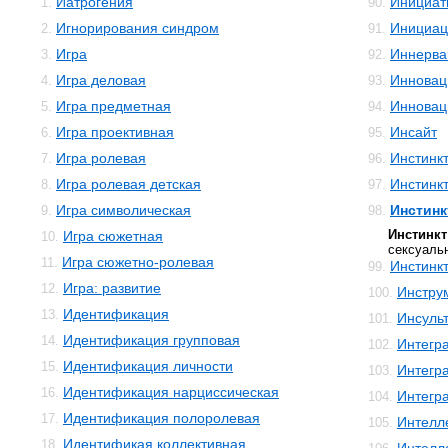
Иатрогения
Инициат
1.
90.
Игнорирования синдром
Инициац
2.
91.
Игра
Иннерва
3.
92.
Игра деловая
Инновац
4.
93.
Игра предметная
Инновац
5.
94.
Игра проективная
Инсайт
6.
95.
Игра ролевая
Инстинк
7.
96.
Игра ролевая детская
Инстинк
8.
97.
Игра символическая
Инстинк
9.
98.
Инстинк
Игра сюжетная
10.
сексуаль
Игра сюжетно-ролевая
11.
Инстинк
99.
Игра: развитие
12.
Инстру
100.
Идентификация
13.
Инсуль
101.
Идентификация групповая
14.
Интегр
102.
Идентификация личности
15.
Интегр
103.
Идентификация нарциссическая
16.
Интегр
104.
Идентификация полоролевая
17.
Интелл
105.
Идентификая коллективная
18.