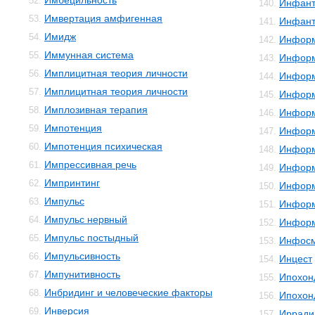
Имбецильность
52.
Инфант
140.
Имвертация амфигенная
53.
Инфант
141.
Имидж
54.
Инфор
142.
Иммунная система
55.
Информ
143.
Имплицитная теория личности
56.
Информ
144.
Имплицитная теория личности
57.
Информ
145.
Имплозивная терапия
58.
Информ
146.
Импотенция
59.
Информ
147.
Импотенция психическая
60.
Информ
148.
Импрессивная речь
61.
Информ
149.
Импринтинг
62.
Инфор
150.
Импульс
63.
Информ
151.
Импульс нервный
64.
Информ
152.
Импульс постыдный
65.
Инфос
153.
Импульсивность
66.
Инцест
154.
Импунитивность
67.
Ипохон
155.
Инбридинг и человеческие факторы
68.
Ипохон
156.
Инверсия
69.
Ирради
157.