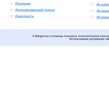
Индукция
87.
Истебл
175.
Индуцированный психоз
88.
Истери
176.
Инертность
89.
Истери
177.
© Belogurova.ru (помощь психолога, психологическое консул
Использование материалов сайт