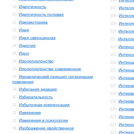
Интелл
106.
Идентичность
19.
Интелле
107.
Идентичность половая
20.
Интелле
108.
Идеомоторика
21.
Интелл
109.
Идея
22.
Интелл
110.
Идея сверхценная
23.
Интелли
111.
Идиотия
24.
Интенс
112.
Идол
25.
Интенс
113.
Идолопоклонство
26.
Интенц
114.
Идолопоклонство современное
27.
Интенц
115.
Иерархический принцип организации
28.
Интера
116.
поведения
Интера
117.
Избегания реакция
29.
Интерв
118.
Избирательность
30.
Интерв
119.
Избыточная компенсация
31.
Интерв
120.
Измерение
32.
Интери
121.
Измерения в психологии
33.
Интерн
122.
Изображение двойственное
34.
Интеро
123.