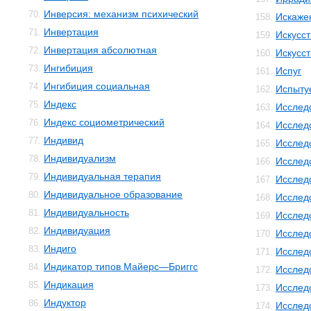
Инверсия: механизм психический
70.
Искаже
158.
Инвертация
71.
Искусс
159.
Инвертация абсолютная
72.
Искусст
160.
Ингибиция
73.
Испуг
161.
Ингибиция социальная
74.
Испыту
162.
Индекс
75.
Исслед
163.
Индекс социометрический
76.
Исслед
164.
Индивид
77.
Исслед
165.
Индивидуализм
78.
Исслед
166.
Индивидуальная терапия
79.
Исслед
167.
Индивидуальное образование
80.
Исслед
168.
Индивидуальность
81.
Исслед
169.
Индивидуация
82.
Исслед
170.
Индиго
83.
Исслед
171.
Индикатор типов Майерс—Бриггс
84.
Исслед
172.
Индикация
85.
Исслед
173.
Индуктор
86.
Исслед
174.