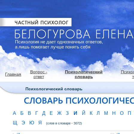
Психология не дает однозначных ответов,
а лишь помогает лучше понять себя
Вопрос -
Психологический
Психо
Главная
ответ
словарь
Психологический словарь
И
А
Б
В
Г
Д
Е
Ж
З
Й
К
Л
М
Н
О
П
Щ
Э
Ю
Я
(слов в словаре - 3072)