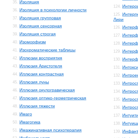
Изоляция
35.
Интеро
124.
Изоляция в психологии личности
36.
Интерп
125.
Изоляция групповая
37.
Лири
Изоляция сенсорная
38.
Интерф
126.
Изоляция строгая
39.
Интерф
127.
Изоморфизм
40.
Интерф
128.
Изохроматические таблицы
41.
Интерф
129.
Иллюзии восприятия
42.
Интерф
130.
Иллюзия Аристотеля
43.
Интокс
131.
Иллюзия контрастная
44.
Интрое
132.
Иллюзия луны
45.
Интрос
133.
Иллюзия окулогравическая
46.
Интрос
134.
Иллюзия оптико-геометрическая
47.
Интрос
135.
Иллюзия тяжести
48.
Интрос
136.
Имаго
49.
Интуит
137.
Имагогика
50.
Интуиц
138.
Имажинативная психотерапия
51.
Инфант
139.