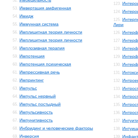
Имбецильность
52.
Интеро
123.
Имвертация амфигенная
53.
Интеро
124.
Имидж
54.
Интерп
125.
Иммунная система
55.
Лири
Имплицитная теория личности
56.
Интерф
126.
Имплицитная теория личности
57.
Интерф
127.
Имплозивная терапия
58.
Интерф
128.
Импотенция
59.
Интерф
129.
Импотенция психическая
60.
Интерф
130.
Импрессивная речь
61.
Интокс
131.
Импринтинг
62.
Интрое
132.
Импульс
63.
Интрос
133.
Импульс нервный
64.
Интрос
134.
Импульс постыдный
65.
Интрос
135.
Импульсивность
66.
Интрос
136.
Импунитивность
67.
Интуит
137.
Инбридинг и человеческие факторы
68.
Интуиц
138.
Инверсия
69.
Инфант
139.