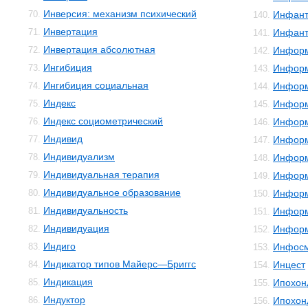
Инверсия: механизм психический
70.
Инфант
140.
Инвертация
71.
Инфант
141.
Инвертация абсолютная
72.
Инфор
142.
Ингибиция
73.
Информ
143.
Ингибиция социальная
74.
Информ
144.
Индекс
75.
Информ
145.
Индекс социометрический
76.
Информ
146.
Индивид
77.
Информ
147.
Индивидуализм
78.
Информ
148.
Индивидуальная терапия
79.
Информ
149.
Индивидуальное образование
80.
Инфор
150.
Индивидуальность
81.
Информ
151.
Индивидуация
82.
Информ
152.
Индиго
83.
Инфос
153.
Индикатор типов Майерс—Бриггс
84.
Инцест
154.
Индикация
85.
Ипохон
155.
Индуктор
86.
Ипохон
156.