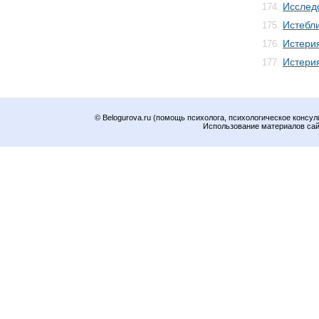
Исслед
174.
Истебл
175.
Истери
176.
Истери
177.
© Belogurova.ru (помощь психолога, психологическое консул
Использование материалов сайт