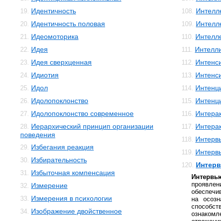
Идентичность
Интелле
19.
108.
Идентичность половая
Интелл
20.
109.
Идеомоторика
Интелл
21.
110.
Идея
Интелли
22.
111.
Идея сверхценная
Интенс
23.
112.
Идиотия
Интенс
24.
113.
Идол
Интенц
25.
114.
Идолопоклонство
Интенц
26.
115.
Идолопоклонство современное
Интера
27.
116.
Иерархический принцип организации
Интера
28.
117.
поведения
Интерв
118.
Избегания реакция
29.
Интерв
119.
Избирательность
30.
Интерв
120.
Избыточная компенсация
31.
Интерв
проявлен
Измерение
32.
обеспечи
Измерения в психологии
33.
на осозн
спосо
Изображение двойственное
34.
ознакомл