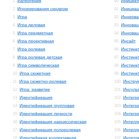
Иатрогения
Инициат
1.
90.
Игнорирования синдром
Инициац
2.
91.
Игра
Иннерва
3.
92.
Игра деловая
Инновац
4.
93.
Игра предметная
Инновац
5.
94.
Игра проективная
Инсайт
6.
95.
Игра ролевая
Инстинк
7.
96.
Игра ролевая детская
Инстинк
8.
97.
Игра символическая
Инстинк
9.
98.
Игра сюжетная
Инстинк
10.
99.
Игра сюжетно-ролевая
Инстру
11.
100.
Игра: развитие
Инсуль
12.
101.
Идентификация
Интегр
13.
102.
Идентификация групповая
Интегр
14.
103.
Идентификация личности
Интегр
15.
104.
Идентификация нарциссическая
Интелл
16.
105.
Идентификация полоролевая
Интелл
17.
106.
Идентификая коллективная
Интелле
18.
107.