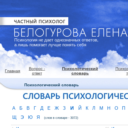
Психология не дает однозначных ответов,
а лишь помогает лучше понять себя
Вопрос -
Психологический
Психо
Главная
ответ
словарь
Психологический словарь
И
А
Б
В
Г
Д
Е
Ж
З
Й
К
Л
М
Н
О
П
Щ
Э
Ю
Я
(слов в словаре - 3072)