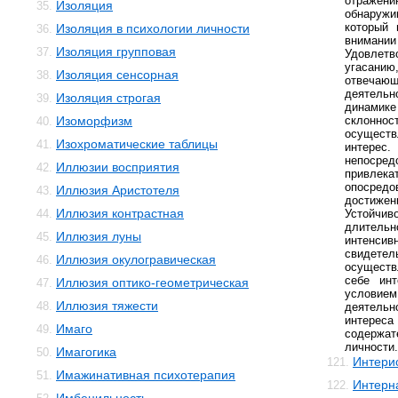
отражени
Изоляция
35.
обнаруж
который 
Изоляция в психологии личности
36.
внима
Изоляция групповая
37.
Удовлетв
угасани
Изоляция сенсорная
38.
отвеча
деятельн
Изоляция строгая
39.
динамике
Изоморфизм
склоннос
40.
осуществ
Изохроматические таблицы
41.
интер
непос
Иллюзии восприятия
42.
привлек
опосред
Иллюзия Аристотеля
43.
достиж
Иллюзия контрастная
44.
Устойчи
длител
Иллюзия луны
45.
интенсив
свидетел
Иллюзия окулогравическая
46.
осуществ
себе инт
Иллюзия оптико-геометрическая
47.
условие
Иллюзия тяжести
48.
деятельн
интер
Имаго
49.
содержа
личности.
Имагогика
50.
Интери
121.
Имажинативная психотерапия
51.
Интерн
122.