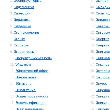
Эббингауз Герман
Эмпирич
1.
47.
Эвдемонизм
Эмпирич
2.
48.
Эволюция
Энантио
3.
49.
Эвристика
Энвирон
4.
50.
Эвфемизм
Энгельс
5.
51.
Эго-психология
Энграм
6.
52.
Эгоизм
Энергия
7.
53.
Эгопатия
Энергия
8.
54.
Эгоцентризм
Энигмат
9.
55.
Эгоцентрическая речь
Энигмат
10.
56.
Эйдетизм
Энкопре
11.
57.
Эйдетический образ
Энтелех
12.
58.
Эйдотехника
Энтропи
13.
59.
Эйкумена
Энурез
14.
60.
Экзальтация
Энцефал
15.
61.
Экзальтированность
Эпикант
16.
62.
Экземплификация
Эпикур
17.
63.
Экзистенциализм
Эпилепс
18.
64.