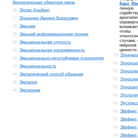
биологическая обратная связь
Карл Юн
личну
Эллис Альберт
36.
содейс
архетип
Эльконин Даниил Борисович
37.
опроверг
Эмоции
38.
возникают
чтобы 
Эмоций информационная теория
39.
этиолог
случаев,
Эмоциональная глупость
40.
неврозо
Эмоциональная напряженность
ценности.
41.
Этничес
79.
Эмоционально-неустойчивая психопатия
42.
Этнопси
80.
Эмоциональность
43.
Этноспе
81.
Эмпатический способ общения
44.
Этноспе
82.
Эмпатия
45.
Этноцен
83.
Эмпиризм
46.
Этологи
84.
Эустрес
85.
Эффект 
86.
Эффект 
87.
Эффект 
88.
Эффект 
89.