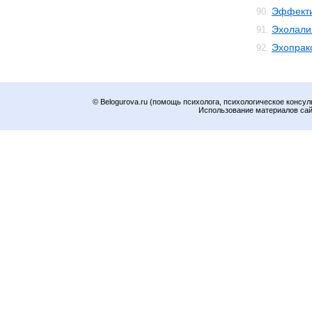
Эффекти
90.
Эхолали
91.
Эхопрак
92.
© Belogurova.ru (помощь психолога, психологическое консул
Использование материалов сайт