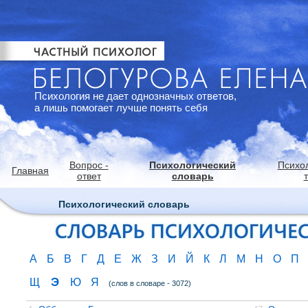
Психология не дает однозначных ответов,
а лишь помогает лучше понять себя
Вопрос -
Психологический
Психо
Главная
ответ
словарь
Психологический словарь
А
Б
В
Г
Д
Е
Ж
З
И
Й
К
Л
М
Н
О
П
Э
Щ
Ю
Я
(слов в словаре - 3072)