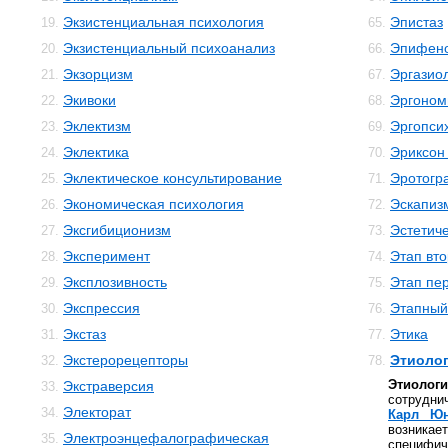
Экзистенциальная психология
Эпистаз
19.
65.
Экзистенциальный психоанализ
Эпифен
20.
66.
Экзорцизм
Эргазио
21.
67.
Экивоки
Эргоном
22.
68.
Эклектизм
Эргопси
23.
69.
Эклектика
Эриксон
24.
70.
Эклектическое консультирование
Эротогр
25.
71.
Экономическая психология
Эскапиз
26.
72.
Эксгибиционизм
Эстетиче
27.
73.
Эксперимент
Этап вто
28.
74.
Эксплозивность
Этап пе
29.
75.
Экспрессия
Этапный
30.
76.
Экстаз
Этика
31.
77.
Экстерорецепторы
Этиолог
32.
78.
Этиолог
Экстраверсия
33.
сотрудни
Электорат
34.
Карл Юн
возникае
Электроэнцефалографическая
35.
специфи