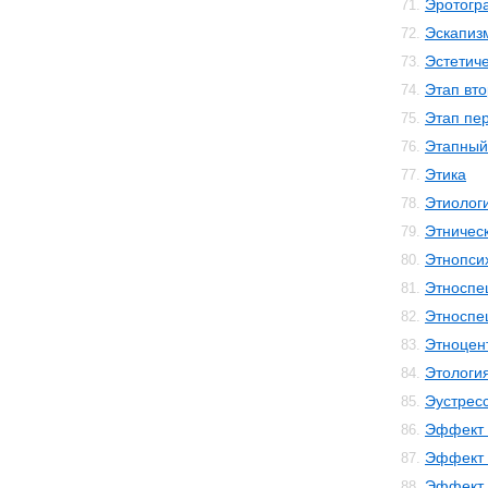
Эротогр
71.
Эскапиз
72.
Эстетиче
73.
Этап вто
74.
Этап пе
75.
Этапный
76.
Этика
77.
Этиолог
78.
Этничес
79.
Этнопси
80.
Этноспе
81.
Этноспе
82.
Этноцен
83.
Этологи
84.
Эустрес
85.
Эффект 
86.
Эффект 
87.
Эффект 
88.