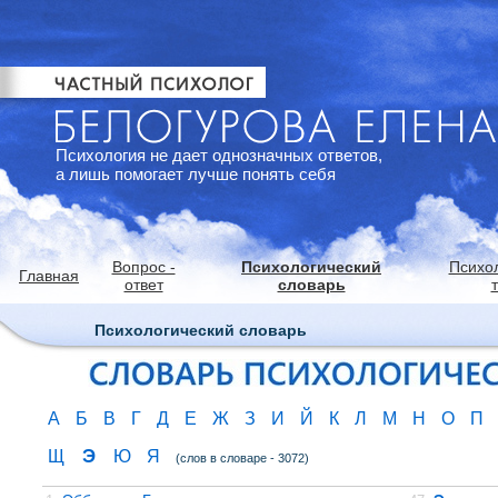
Психология не дает однозначных ответов,
а лишь помогает лучше понять себя
Вопрос -
Психологический
Психо
Главная
ответ
словарь
Психологический словарь
А
Б
В
Г
Д
Е
Ж
З
И
Й
К
Л
М
Н
О
П
Э
Щ
Ю
Я
(слов в словаре - 3072)