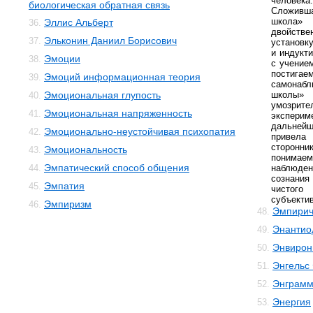
человека.
биологическая обратная связь
Сложивша
школа»
Эллис Альберт
36.
двойств
Эльконин Даниил Борисович
37.
установк
и индукт
Эмоции
38.
с учение
постиг
Эмоций информационная теория
39.
самонаб
Эмоциональная глупость
школы»
40.
умозрит
Эмоциональная напряженность
41.
экспер
дальнейш
Эмоционально-неустойчивая психопатия
42.
приве
сторонни
Эмоциональность
43.
понимае
Эмпатический способ общения
44.
наблюде
сознани
Эмпатия
45.
чистог
субъекти
Эмпиризм
46.
Эмпирич
48.
Энантио
49.
Энвирон
50.
Энгельс
51.
Энграм
52.
Энергия
53.