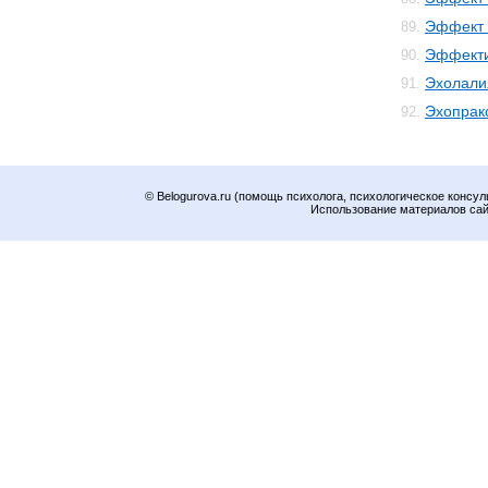
Эффект 
89.
Эффекти
90.
Эхолали
91.
Эхопрак
92.
© Belogurova.ru (помощь психолога, психологическое консул
Использование материалов сайт