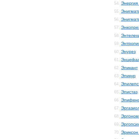
Энергия
54.
Энигмат
55.
Энигмат
56.
Энкопре
57.
Энтелех
58.
Энтропи
59.
Энурез
60.
Энцефал
61.
Эпикант
62.
Эпикур
63.
Эпилепс
64.
Эпистаз
65.
Эпифен
66.
Эргазио
67.
Эргоном
68.
Эргопси
69.
Эриксон
70.