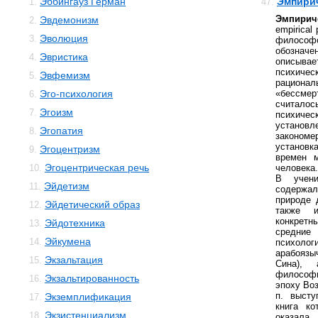
Эббингауз Герман
Эмпирич
1.
47.
Эмпири
Эвдемонизм
2.
empirical
Эволюция
3.
филосо
обозначе
Эвристика
4.
описывае
психич
Эвфемизм
5.
рациона
Эго-психология
«бессме
6.
считало
Эгоизм
7.
психичес
устано
Эгопатия
8.
законом
установ
Эгоцентризм
9.
времен м
Эгоцентрическая речь
10.
человека.
В учени
Эйдетизм
11.
содержал
природе 
Эйдетический образ
12.
также 
конкрет
Эйдотехника
13.
средни
Эйкумена
14.
психоло
арабоязы
Экзальтация
15.
Сина), 
философы
Экзальтированность
16.
эпоху Во
п. высту
Экземплификация
17.
книга ко
Экзистенциализм
18.
оказа