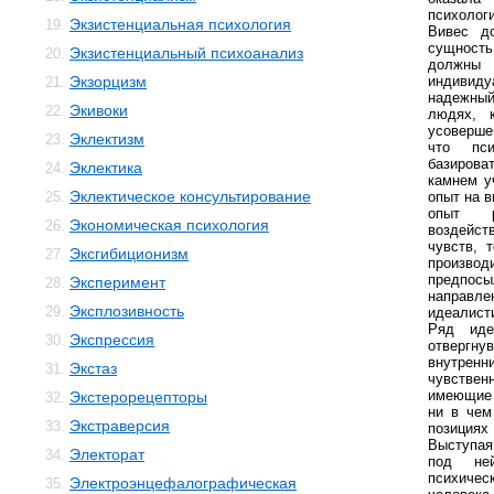
психолог
Экзистенциальная психология
19.
Вивес до
сущность
Экзистенциальный психоанализ
20.
должны 
Экзорцизм
индивид
21.
надежный
Экивоки
22.
людях, 
усоверше
Эклектизм
23.
что пси
базирова
Эклектика
24.
камнем у
Эклектическое консультирование
25.
опыт на 
опыт р
Экономическая психология
26.
воздейс
чувств, 
Эксгибиционизм
27.
производ
предпос
Эксперимент
28.
направл
Эксплозивность
29.
идеалист
Ряд иде
Экспрессия
30.
отвергну
внутренн
Экстаз
31.
чувств
имеющие 
Экстерорецепторы
32.
ни в чем
Экстраверсия
33.
позициях
Выступая
Электорат
34.
под ней
психичес
Электроэнцефалографическая
35.