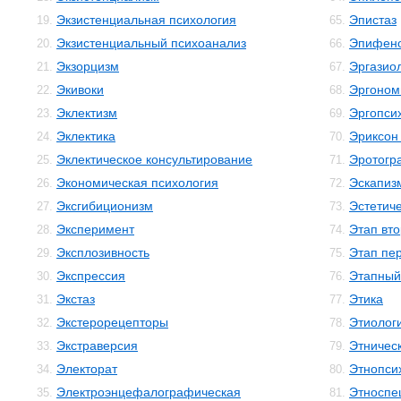
Экзистенциальная психология
Эпистаз
19.
65.
Экзистенциальный психоанализ
Эпифен
20.
66.
Экзорцизм
Эргазио
21.
67.
Экивоки
Эргоном
22.
68.
Эклектизм
Эргопси
23.
69.
Эклектика
Эриксон
24.
70.
Эклектическое консультирование
Эротогр
25.
71.
Экономическая психология
Эскапиз
26.
72.
Эксгибиционизм
Эстетиче
27.
73.
Эксперимент
Этап вто
28.
74.
Эксплозивность
Этап пе
29.
75.
Экспрессия
Этапный
30.
76.
Экстаз
Этика
31.
77.
Экстерорецепторы
Этиолог
32.
78.
Экстраверсия
Этничес
33.
79.
Электорат
Этнопси
34.
80.
Электроэнцефалографическая
Этноспе
35.
81.