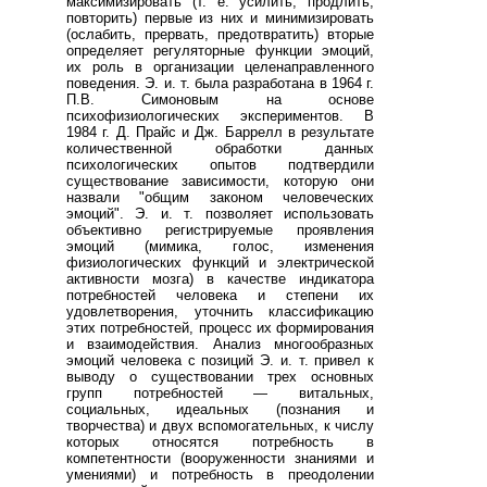
максимизировать (т. е. усилить, продлить,
повторить) первые из них и минимизировать
(ослабить, прервать, предотвратить) вторые
определяет регуляторные функции эмоций,
их роль в организации целенаправленного
поведения. Э. и. т. была разработана в 1964 г.
П.В. Симоновым на основе
психофизиологических экспериментов. В
1984 г. Д. Прайс и Дж. Баррелл в результате
количественной обработки данных
психологических опытов подтвердили
существование зависимости, которую они
назвали "общим законом человеческих
эмоций". Э. и. т. позволяет использовать
объективно регистрируемые проявления
эмоций (мимика, голос, изменения
физиологических функций и электрической
активности мозга) в качестве индикатора
потребностей человека и степени их
удовлетворения, уточнить классификацию
этих потребностей, процесс их формирования
и взаимодействия. Анализ многообразных
эмоций человека с позиций Э. и. т. привел к
выводу о существовании трех основных
групп потребностей — витальных,
социальных, идеальных (познания и
творчества) и двух вспомогательных, к числу
которых относятся потребность в
компетентности (вооруженности знаниями и
умениями) и потребность в преодолении