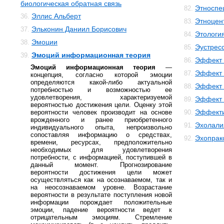
биологическая обратная связь
Этноспе
82.
Эллис Альберт
36.
Этноцен
83.
Эльконин Даниил Борисович
37.
Этологи
84.
Эмоции
38.
Эустрес
85.
Эмоций информационная теория
39.
Эффект 
86.
Эмоций информационная теория
—
Эффект 
87.
концепция, согласно которой эмоции
определяются какой-либо актуальной
Эффект 
88.
потребностью и возможностью ее
удовлетворения, характеризуемой
Эффект 
89.
вероятностью достижения цели. Оценку этой
Эффекти
вероятности человек производит на основе
90.
врожденного и ранее приобретенного
Эхолали
91.
индивидуального опыта, непроизвольно
сопоставляя информацию о средствах,
Эхопрак
92.
времени, ресурсах, предположительно
необходимых для удовлетворения
потребности, с информацией, поступившей в
данный момент. Прогнозирование
вероятности достижения цели может
осуществляться как на осознаваемом, так и
на неосознаваемом уровне. Возрастание
вероятности в результате поступления новой
информации порождает положительные
эмоции, падение вероятности ведет к
отрицательным эмоциям. Стремление