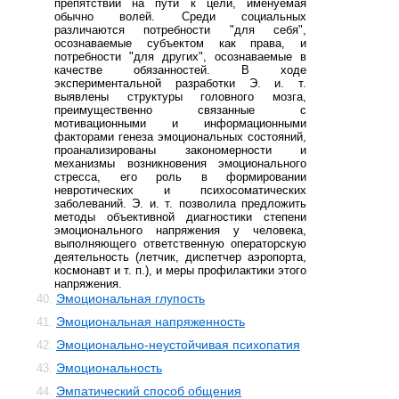
препятствий на пути к цели, именуемая
обычно волей. Среди социальных
различаются потребности "для себя",
осознаваемые субъектом как права, и
потребности "для других", осознаваемые в
качестве обязанностей. В ходе
экспериментальной разработки Э. и. т.
выявлены структуры головного мозга,
преимущественно связанные с
мотивационными и информационными
факторами генеза эмоциональных состояний,
проанализированы закономерности и
механизмы возникновения эмоционального
стресса, его роль в формировании
невротических и психосоматических
заболеваний. Э. и. т. позволила предложить
методы объективной диагностики степени
эмоционального напряжения у человека,
выполняющего ответственную операторскую
деятельность (летчик, диспетчер аэропорта,
космонавт и т. п.), и меры профилактики этого
напряжения.
Эмоциональная глупость
40.
Эмоциональная напряженность
41.
Эмоционально-неустойчивая психопатия
42.
Эмоциональность
43.
Эмпатический способ общения
44.