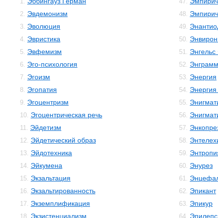
Эббингауз Герман
Эмпирич
1.
47.
Эвдемонизм
Эмпирич
2.
48.
Эволюция
Энантио
3.
49.
Эвристика
Энвирон
4.
50.
Эвфемизм
Энгельс
5.
51.
Эго-психология
Энграм
6.
52.
Эгоизм
Энергия
7.
53.
Эгопатия
Энергия
8.
54.
Эгоцентризм
Энигмат
9.
55.
Эгоцентрическая речь
Энигмат
10.
56.
Эйдетизм
Энкопре
11.
57.
Эйдетический образ
Энтелех
12.
58.
Эйдотехника
Энтропи
13.
59.
Эйкумена
Энурез
14.
60.
Экзальтация
Энцефал
15.
61.
Экзальтированность
Эпикант
16.
62.
Экземплификация
Эпикур
17.
63.
Экзистенциализм
Эпилепс
18.
64.