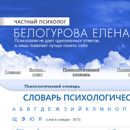
Психология не дает однозначных ответов,
а лишь помогает лучше понять себя
Вопрос -
Психологический
Психо
Главная
ответ
словарь
Психологический словарь
А
Б
В
Г
Д
Е
Ж
З
И
Й
К
Л
М
Н
О
П
Э
Щ
Ю
Я
(слов в словаре - 3072)