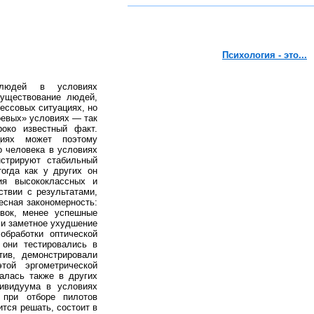
Психология - это...
юдей в условиях
Существование людей,
ессовых ситуациях, но
оевых» условиях — так
око известный факт.
циях может поэтому
о человека в условиях
нстрируют стабильный
огда как у других он
ия высококлассных и
ствии с результатами,
есная закономерность:
овок, менее успешные
ли заметное ухудшение
обработки оптической
 они тестировались в
тив, демонстрировали
той эргометрической
валась также в других
дивидуума в условиях
 при отборе пилотов
тся решать, состоит в