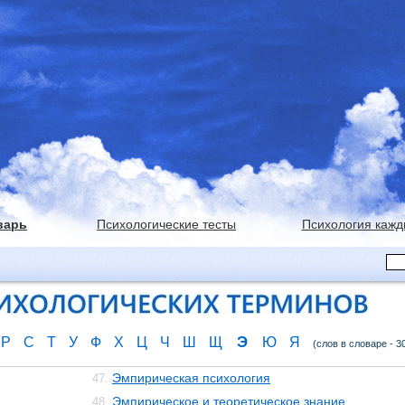
варь
Психологические тесты
Психология кажд
Э
Р
С
Т
У
Ф
Х
Ц
Ч
Ш
Щ
Ю
Я
(слов в словаре - 3
Эмпирическая психология
47.
Эмпирическое и теоретическое знание
48.