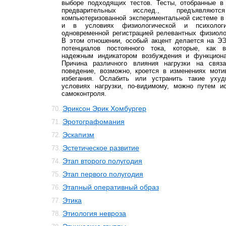
выборе подходящих тестов. Тесты, отобранные в
предварительных исслед., предъявляю
компьютеризованной экспериментальной системе в
и в условиях физиологической и психологи
одновременной регистрацией релевантных физиоло
В этом отношении, особый акцент делается на ЭЭ
потенциалов постоянного тока, которые, как в
надежным индикатором возбуждения и функциона
Причина различного влияния нагрузки на связ
поведение, возможно, кроется в изменениях мот
избегания. Ослабить или устранить такие уху
условиях нагрузки, по-видимому, можно путем и
самоконтроля.
Эриксон Эрик Хомбургер
70.
Эротографомания
71.
Эскапизм
72.
Эстетическое развитие
73.
Этап второго полугодия
74.
Этап первого полугодия
75.
Этапный оперативный образ
76.
Этика
77.
Этиология невроза
78.