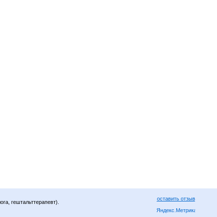
оставить отзыв
ога, гештальттерапевт).