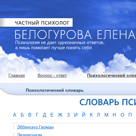
Психология не дает однозначных ответов,
а лишь помогает лучше понять себя
Главная
Вопрос - ответ
Психологический сло
Психологический словарь
А
Б
В
Г
Д
Е
Ж
З
И
Й
К
Л
М
Н
О
П
Эббингауз Герман
1.
Эвдемонизм
2.