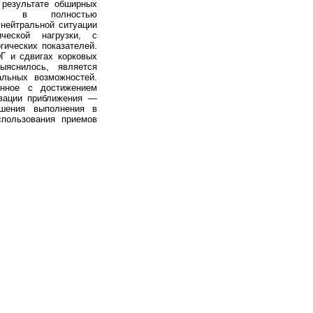
 результате обширных
тся в полностью
 нейтральной ситуации
ческой нагрузки, с
гических показателей.
Г и сдвигах корковых
ыяснилось, является
льных возможностей.
анное с достижением
ивации приближения —
дшения выполнения в
спользования приемов