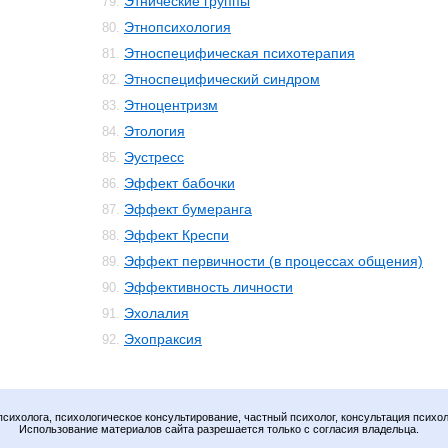
Этнические группы
79.
Этнопсихология
80.
Этноспецифическая психотерапия
81.
Этноспецифический синдром
82.
Этноцентризм
83.
Этология
84.
Эустресс
85.
Эффект бабочки
86.
Эффект бумеранга
87.
Эффект Креспи
88.
Эффект первичности (в процессах общения)
89.
Эффективность личности
90.
Эхолалия
91.
Эхопраксия
92.
психолога, психологическое консультирование, частный психолог, консультация психол
Использование материалов сайта разрешается только с согласия владельца.