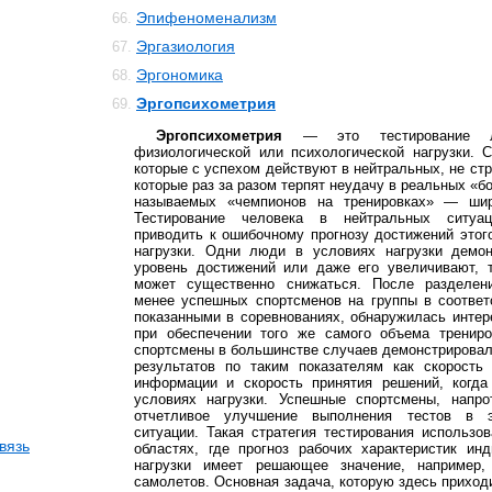
Эпифеноменализм
66.
Эргазиология
67.
Эргономика
68.
Эргопсихометрия
69.
Эргопсихометрия
— это тестирование л
физиологической или психологической нагрузки. 
которые с успехом действуют в нейтральных, не стр
которые раз за разом терпят неудачу в реальных «б
называемых «чемпионов на тренировках» — шир
Тестирование человека в нейтральных ситуа
приводить к ошибочному прогнозу достижений этог
нагрузки. Одни люди в условиях нагрузки демо
уровень достижений или даже его увеличивают, т
может существенно снижаться. После разделен
менее успешных спортсменов на группы в соответ
показанными в соревнованиях, обнаружилась интер
при обеспечении того же самого объема тренир
спортсмены в большинстве случаев демонстрирова
результатов по таким показателям как скорость 
информации и скорость принятия решений, когда
условиях нагрузки. Успешные спортсмены, напро
отчетливое улучшение выполнения тестов в э
ситуации. Такая стратегия тестирования использо
вязь
областях, где прогноз рабочих характеристик ин
нагрузки имеет решающее значение, например,
самолетов. Основная задача, которую здесь приходи