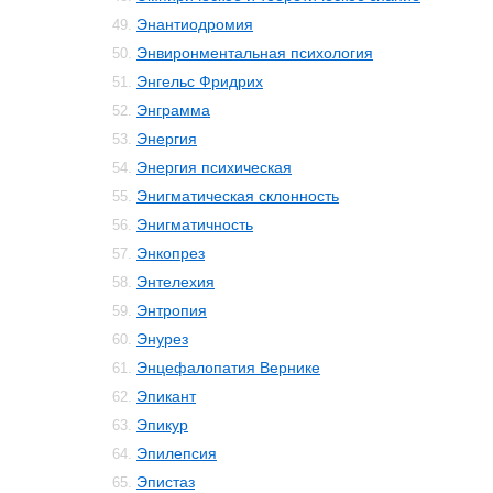
Энантиодромия
49.
Энвиронментальная психология
50.
Энгельс Фридрих
51.
Энграмма
52.
Энергия
53.
Энергия психическая
54.
Энигматическая склонность
55.
Энигматичность
56.
Энкопрез
57.
Энтелехия
58.
Энтропия
59.
Энурез
60.
Энцефалопатия Вернике
61.
Эпикант
62.
Эпикур
63.
Эпилепсия
64.
Эпистаз
65.