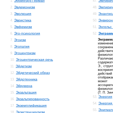
Эббингауз Герман
Эмпирич
1.
47.
Эвдемонизм
Эмпирич
2.
48.
Эволюция
Энантио
3.
49.
Эвристика
Энвирон
4.
50.
Эвфемизм
Энгельс
5.
51.
Эго-психология
Энграм
6.
52.
Энграм
Эгоизм
7.
изменени
Эгопатия
8.
сохране
действи
Эгоцентризм
9.
физиол
Различ
Эгоцентрическая речь
10.
содержат
Эйдетизм
Э., стру
11.
восприн
Эйдетический образ
12.
действ
отобража
Эйдотехника
13.
может 
ассоциат
Эйкумена
14.
физиолог
Экзальтация
15.
(Т. П. Зин
Энергия
53.
Экзальтированность
16.
Энергия
54.
Экземплификация
17.
Энигмат
55.
Экзистенциализм
18.