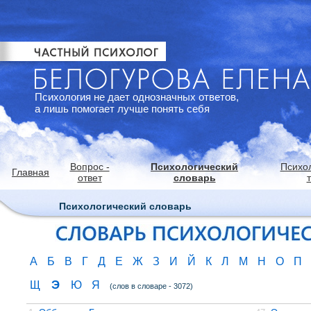
Психология не дает однозначных ответов,
а лишь помогает лучше понять себя
Вопрос -
Психологический
Психо
Главная
ответ
словарь
Психологический словарь
А
Б
В
Г
Д
Е
Ж
З
И
Й
К
Л
М
Н
О
П
Э
Щ
Ю
Я
(слов в словаре - 3072)