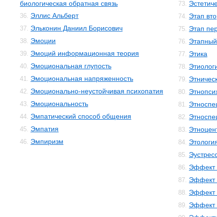
биологическая обратная связь
Эстетиче
73.
Эллис Альберт
36.
Этап вто
74.
Эльконин Даниил Борисович
37.
Этап пе
75.
Эмоции
38.
Этапный
76.
Эмоций информационная теория
39.
Этика
77.
Эмоциональная глупость
40.
Этиолог
78.
Эмоциональная напряженность
41.
Этничес
79.
Эмоционально-неустойчивая психопатия
42.
Этнопси
80.
Эмоциональность
43.
Этноспе
81.
Эмпатический способ общения
44.
Этноспе
82.
Эмпатия
45.
Этноцен
83.
Эмпиризм
46.
Этологи
84.
Эустрес
85.
Эффект 
86.
Эффект 
87.
Эффект 
88.
Эффект 
89.