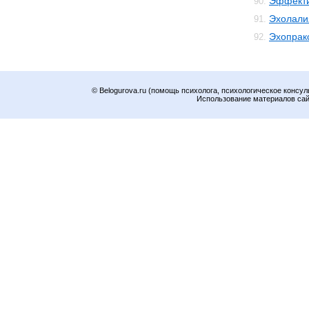
Эффекти
90.
Эхолали
91.
Эхопрак
92.
© Belogurova.ru (помощь психолога, психологическое консул
Использование материалов сайт