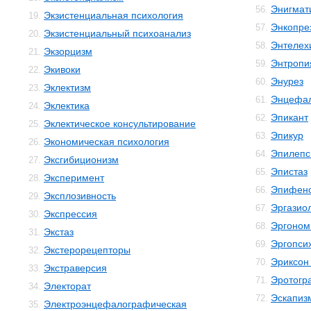
Энигмат
56.
Экзистенциальная психология
19.
Энкопре
57.
Экзистенциальный психоанализ
20.
Энтелех
58.
Экзорцизм
21.
Энтропи
59.
Экивоки
22.
Энурез
60.
Эклектизм
23.
Энцефал
61.
Эклектика
24.
Эпикант
62.
Эклектическое консультирование
25.
Эпикур
63.
Экономическая психология
26.
Эпилепс
64.
Эксгибиционизм
27.
Эпистаз
65.
Эксперимент
28.
Эпифен
66.
Эксплозивность
29.
Эргазио
67.
Экспрессия
30.
Эргоном
68.
Экстаз
31.
Эргопси
69.
Экстерорецепторы
32.
Эриксон
70.
Экстраверсия
33.
Эротогр
71.
Электорат
34.
Эскапиз
72.
Электроэнцефалографическая
35.