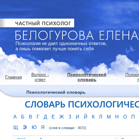
Психология не дает однозначных ответов,
а лишь помогает лучше понять себя
Вопрос -
Психологический
Психо
Главная
ответ
словарь
Психологический словарь
А
Б
В
Г
Д
Е
Ж
З
И
Й
К
Л
М
Н
О
П
Э
Щ
Ю
Я
(слов в словаре - 3072)