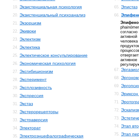
Экзистенциальная психология
Эпистаз
19.
65.
Экзистенциальный психоанализ
Эпифен
20.
66.
Эпифено
Экзорцизм
21.
phainóm
Экивоки
22.
согласн
активно
Эклектизм
23.
человек
продукто
Эклектика
24.
процесс
Эклектическое консультирование
отвергае
25.
активн
Экономическая психология
26.
регулиру
Эргазио
67.
Эксгибиционизм
27.
Эргоном
68.
Эксперимент
28.
Эргопси
69.
Эксплозивность
29.
Эриксон
70.
Экспрессия
30.
Эротогр
71.
Экстаз
31.
Эскапиз
72.
Экстерорецепторы
32.
Эстетиче
73.
Экстраверсия
33.
Этап вто
74.
Электорат
34.
Этап пе
75.
Электроэнцефалографическая
35.