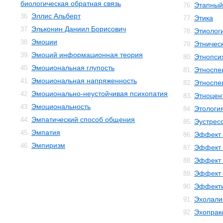
биологическая обратная связь
Этапный
76.
Эллис Альберт
36.
Этика
77.
Эльконин Даниил Борисович
37.
Этиолог
78.
Эмоции
38.
Этничес
79.
Эмоций информационная теория
39.
Этнопси
80.
Эмоциональная глупость
40.
Этноспе
81.
Эмоциональная напряженность
41.
Этноспе
82.
Эмоционально-неустойчивая психопатия
42.
Этноцен
83.
Эмоциональность
43.
Этологи
84.
Эмпатический способ общения
44.
Эустрес
85.
Эмпатия
45.
Эффект 
86.
Эмпиризм
46.
Эффект 
87.
Эффект 
88.
Эффект 
89.
Эффекти
90.
Эхолали
91.
Эхопрак
92.