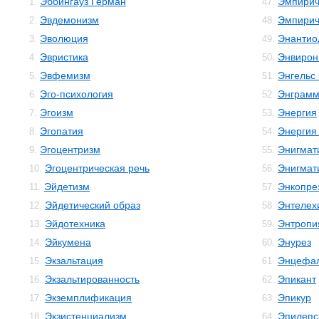
Эббингауз Герман
Эмпирич
1.
47.
Эвдемонизм
Эмпирич
2.
48.
Эволюция
Энантио
3.
49.
Эвристика
Энвирон
4.
50.
Эвфемизм
Энгельс
5.
51.
Эго-психология
Энграм
6.
52.
Эгоизм
Энергия
7.
53.
Эгопатия
Энергия
8.
54.
Эгоцентризм
Энигмат
9.
55.
Эгоцентрическая речь
Энигмат
10.
56.
Эйдетизм
Энкопре
11.
57.
Эйдетический образ
Энтелех
12.
58.
Эйдотехника
Энтропи
13.
59.
Эйкумена
Энурез
14.
60.
Экзальтация
Энцефал
15.
61.
Экзальтированность
Эпикант
16.
62.
Экземплификация
Эпикур
17.
63.
Экзистенциализм
Эпилепс
18.
64.