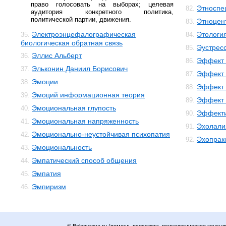
право голосовать на выборах; целевая
Этноспе
82.
аудитория конкретного политика,
политической партии, движения.
Этноцен
83.
Электроэнцефалографическая
Этологи
35.
84.
биологическая обратная связь
Эустрес
85.
Эллис Альберт
36.
Эффект 
86.
Эльконин Даниил Борисович
37.
Эффект 
87.
Эмоции
38.
Эффект 
88.
Эмоций информационная теория
39.
Эффект 
89.
Эмоциональная глупость
40.
Эффекти
90.
Эмоциональная напряженность
41.
Эхолали
91.
Эмоционально-неустойчивая психопатия
42.
Эхопрак
92.
Эмоциональность
43.
Эмпатический способ общения
44.
Эмпатия
45.
Эмпиризм
46.