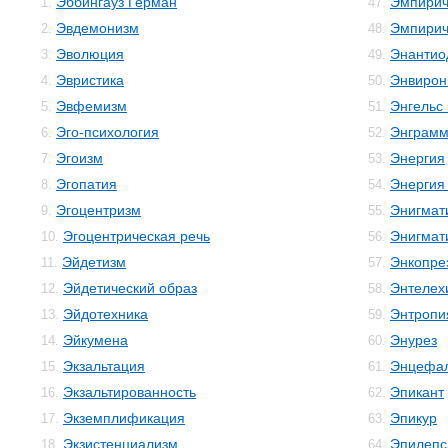
Эббингауз Герман
Эмпирич
1.
47.
Эвдемонизм
Эмпирич
2.
48.
Эволюция
Энантио
3.
49.
Эвристика
Энвирон
4.
50.
Эвфемизм
Энгельс
5.
51.
Эго-психология
Энграм
6.
52.
Эгоизм
Энергия
7.
53.
Эгопатия
Энергия
8.
54.
Эгоцентризм
Энигмат
9.
55.
Эгоцентрическая речь
Энигмат
10.
56.
Эйдетизм
Энкопре
11.
57.
Эйдетический образ
Энтелех
12.
58.
Эйдотехника
Энтропи
13.
59.
Эйкумена
Энурез
14.
60.
Экзальтация
Энцефал
15.
61.
Экзальтированность
Эпикант
16.
62.
Экземплификация
Эпикур
17.
63.
Экзистенциализм
Эпилепс
18.
64.