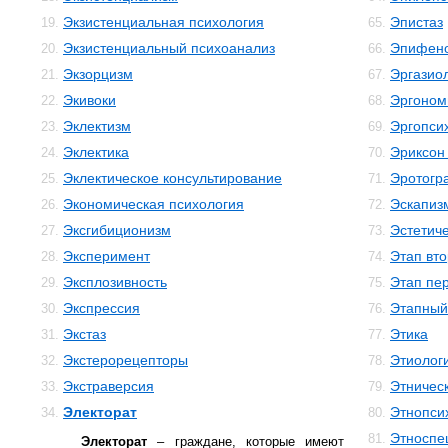
Экзистенциальная психология
Эпистаз
19.
65.
Экзистенциальный психоанализ
Эпифен
20.
66.
Экзорцизм
Эргазио
21.
67.
Экивоки
Эргоном
22.
68.
Эклектизм
Эргопси
23.
69.
Эклектика
Эриксон
24.
70.
Эклектическое консультирование
Эротогр
25.
71.
Экономическая психология
Эскапиз
26.
72.
Эксгибиционизм
Эстетиче
27.
73.
Эксперимент
Этап вто
28.
74.
Эксплозивность
Этап пе
29.
75.
Экспрессия
Этапный
30.
76.
Экстаз
Этика
31.
77.
Экстерорецепторы
Этиолог
32.
78.
Экстраверсия
Этничес
33.
79.
Электорат
Этнопси
34.
80.
Этноспе
81.
Электорат
– граждане, которые имеют