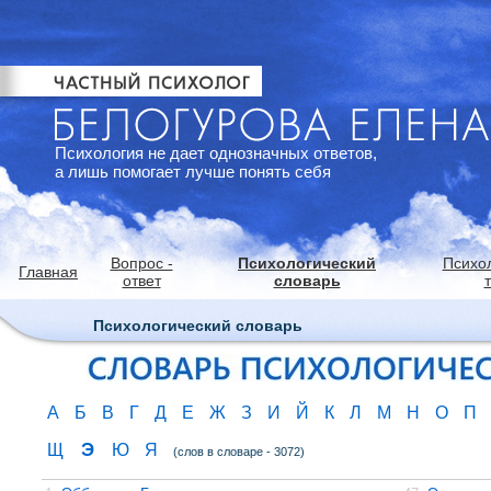
Психология не дает однозначных ответов,
а лишь помогает лучше понять себя
Вопрос -
Психологический
Психо
Главная
ответ
словарь
Психологический словарь
А
Б
В
Г
Д
Е
Ж
З
И
Й
К
Л
М
Н
О
П
Э
Щ
Ю
Я
(слов в словаре - 3072)