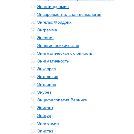
Энантиодромия
49.
Энвиронментальная психология
50.
Энгельс Фридрих
51.
Энграмма
52.
Энергия
53.
Энергия психическая
54.
Энигматическая склонность
55.
Энигматичность
56.
Энкопрез
57.
Энтелехия
58.
Энтропия
59.
Энурез
60.
Энцефалопатия Вернике
61.
Эпикант
62.
Эпикур
63.
Эпилепсия
64.
Эпистаз
65.