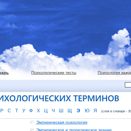
варь
Психологические тесты
Психология кажд
Э
Р
С
Т
У
Ф
Х
Ц
Ч
Ш
Щ
Ю
Я
(слов в словаре - 3
Эмпирическая психология
47.
Эмпирическое и теоретическое знание
48.