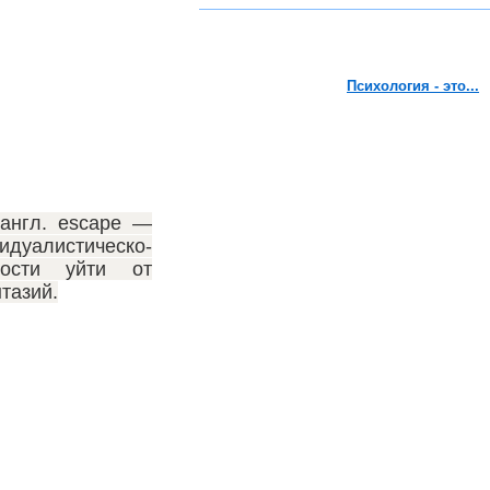
Психология - это...
(англ. escape —
уалистическо-
ности уйти от
тазий.