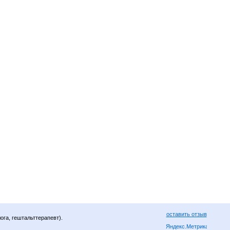
оставить отзыв
ога, гештальттерапевт).