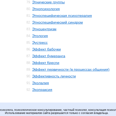
Этнические группы
79.
Этнопсихология
80.
Этноспецифическая психотерапия
81.
Этноспецифический синдром
82.
Этноцентризм
83.
Этология
84.
Эустресс
85.
Эффект бабочки
86.
Эффект бумеранга
87.
Эффект Креспи
88.
Эффект первичности (в процессах общения)
89.
Эффективность личности
90.
Эхолалия
91.
Эхопраксия
92.
психолога, психологическое консультирование, частный психолог, консультация психол
Использование материалов сайта разрешается только с согласия владельца.