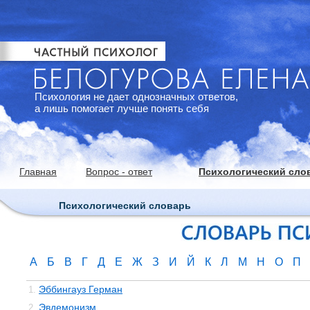
Психология не дает однозначных ответов,
а лишь помогает лучше понять себя
Главная
Вопрос - ответ
Психологический сло
Психологический словарь
А
Б
В
Г
Д
Е
Ж
З
И
Й
К
Л
М
Н
О
П
Эббингауз Герман
1.
Эвдемонизм
2.