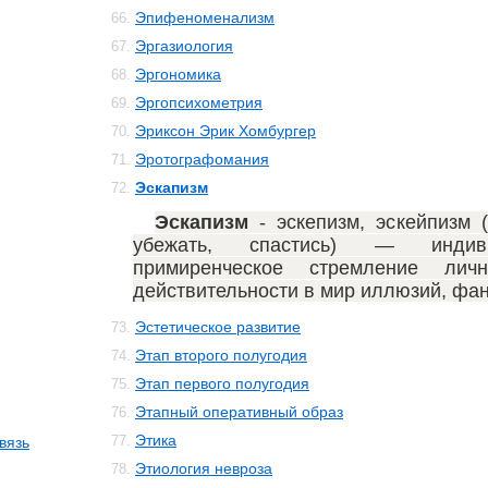
Эпифеноменализм
66.
Эргазиология
67.
Эргономика
68.
Эргопсихометрия
69.
Эриксон Эрик Хомбургер
70.
Эротографомания
71.
Эскапизм
72.
Эскапизм
- эскепизм, эскейпизм 
убежать, спастись) — индивид
примиренческое стремление лич
действительности в мир иллюзий, фан
Эстетическое развитие
73.
Этап второго полугодия
74.
Этап первого полугодия
75.
Этапный оперативный образ
76.
Этика
77.
вязь
Этиология невроза
78.