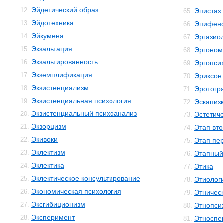
Эйдетический образ
12.
Эпистаз
65.
Эйдотехника
13.
Эпифен
66.
Эйкумена
14.
Эргазио
67.
Экзальтация
15.
Эргоном
68.
Экзальтированность
16.
Эргопси
69.
Экземплификация
17.
Эриксон
70.
Экзистенциализм
18.
Эротогр
71.
Экзистенциальная психология
19.
Эскапиз
72.
Экзистенциальный психоанализ
20.
Эстетиче
73.
Экзорцизм
21.
Этап вто
74.
Экивоки
22.
Этап пе
75.
Эклектизм
23.
Этапный
76.
Эклектика
24.
Этика
77.
Эклектическое консультирование
25.
Этиолог
78.
Экономическая психология
26.
Этничес
79.
Эксгибиционизм
27.
Этнопси
80.
Эксперимент
28.
Этноспе
81.