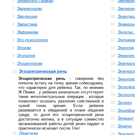
Эббингауз Герман
Эмпирич
1.
47.
Эвдемонизм
Эмпирич
2.
48.
Эволюция
Энантио
3.
49.
Эвристика
Энвирон
4.
50.
Эвфемизм
Энгельс
5.
51.
Эго-психология
Энграм
6.
52.
Эгоизм
Энергия
7.
53.
Эгопатия
Энергия
8.
54.
Эгоцентризм
Энигмат
9.
55.
Эгоцентрическая речь
Энигмат
10.
56.
Эгоцентрическая речь
- говорение без
Энкопре
57.
попыток встать на точку зрения собеседника,
Энтелех
58.
что характерно для ребенка. Так, по мнению
Ж.Пиаже , у ребенка изначально отсутствуют
Энтропи
59.
такие интеллектуальные операции , которые
позволяют осознать различия собственной и
Энурез
60.
чужой точек зрения. Если ребенок
развивается в обеденной в плане общения
Энцефал
61.
среде, то доля его эгоцентрической речи
Эпикант
62.
достаточно велика, а в ситуации совместно
организованной работы детей резко падает и
Эпикур
63.
практически исчезает после 7лет.
Эйдетизм
11.
Эпилепс
64.