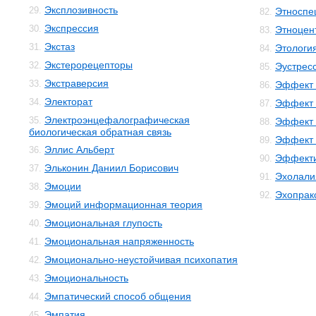
Эксплозивность
29.
Этноспе
82.
Экспрессия
30.
Этноцен
83.
Экстаз
31.
Этологи
84.
Экстерорецепторы
32.
Эустрес
85.
Экстраверсия
33.
Эффект 
86.
Электорат
34.
Эффект 
87.
Электроэнцефалографическая
35.
Эффект 
88.
биологическая обратная связь
Эффект 
89.
Эллис Альберт
36.
Эффекти
90.
Эльконин Даниил Борисович
37.
Эхолали
91.
Эмоции
38.
Эхопрак
92.
Эмоций информационная теория
39.
Эмоциональная глупость
40.
Эмоциональная напряженность
41.
Эмоционально-неустойчивая психопатия
42.
Эмоциональность
43.
Эмпатический способ общения
44.
Эмпатия
45.