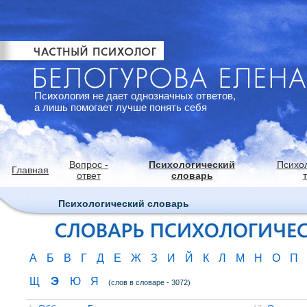
Психология не дает однозначных ответов,
а лишь помогает лучше понять себя
Вопрос -
Психологический
Психо
Главная
ответ
словарь
Психологический словарь
А
Б
В
Г
Д
Е
Ж
З
И
Й
К
Л
М
Н
О
П
Э
Щ
Ю
Я
(слов в словаре - 3072)