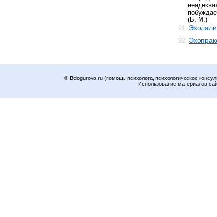
неадек
побуждае
(Б. М.)
Эхолали
91.
Эхопрак
92.
© Belogurova.ru (помощь психолога, психологическое консул
Использование материалов сайт