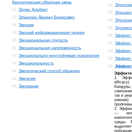
биологическая обратная связь
Этноспе
82.
Эллис Альберт
36.
Этноцен
83.
Эльконин Даниил Борисович
37.
Этологи
84.
Эмоции
38.
Эустрес
85.
Эмоций информационная теория
39.
Эффект 
86.
Эмоциональная глупость
40.
Эффект 
87.
Эмоциональная напряженность
41.
Эффект 
88.
Эмоционально-неустойчивая психопатия
42.
Эффект 
89.
Эмоциональность
43.
Эффект
90.
Эмпатический способ общения
44.
Эффекти
1. Эффек
Эмпатия
45.
efficac
Эмпиризм
46.
Бандур
самоуваж
так и реа
умение
проблемы
2. Эффект
— инте
компетен
среды. 
выделяет
побуждае