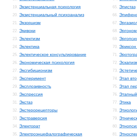
Экзистенциальная психология
Эпистаз
19.
65.
Экзистенциальный психоанализ
Эпифен
20.
66.
Экзорцизм
Эргазио
21.
67.
Экивоки
Эргоном
22.
68.
Эклектизм
Эргопси
23.
69.
Эклектика
Эриксон
24.
70.
Эклектическое консультирование
Эротогр
25.
71.
Экономическая психология
Эскапиз
26.
72.
Эксгибиционизм
Эстетиче
27.
73.
Эксперимент
Этап вто
28.
74.
Эксплозивность
Этап пе
29.
75.
Экспрессия
Этапный
30.
76.
Экстаз
Этика
31.
77.
Экстерорецепторы
Этиолог
32.
78.
Экстраверсия
Этничес
33.
79.
Электорат
Этнопси
34.
80.
Электроэнцефалографическая
Этноспе
35.
81.