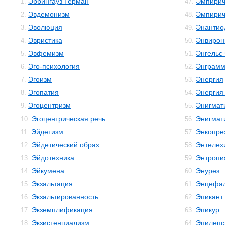
Эббингауз Герман
Эмпирич
1.
47.
Эвдемонизм
Эмпирич
2.
48.
Эволюция
Энантио
3.
49.
Эвристика
Энвирон
4.
50.
Эвфемизм
Энгельс
5.
51.
Эго-психология
Энграм
6.
52.
Эгоизм
Энергия
7.
53.
Эгопатия
Энергия
8.
54.
Эгоцентризм
Энигмат
9.
55.
Эгоцентрическая речь
Энигмат
10.
56.
Эйдетизм
Энкопре
11.
57.
Эйдетический образ
Энтелех
12.
58.
Эйдотехника
Энтропи
13.
59.
Эйкумена
Энурез
14.
60.
Экзальтация
Энцефал
15.
61.
Экзальтированность
Эпикант
16.
62.
Экземплификация
Эпикур
17.
63.
Экзистенциализм
Эпилепс
18.
64.