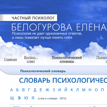
Психология не дает однозначных ответов,
а лишь помогает лучше понять себя
Вопрос -
Психологический
Психо
Главная
ответ
словарь
Психологический словарь
А
Б
В
Г
Д
Е
Ж
З
И
Й
К
Л
М
Н
О
П
Э
Щ
Ю
Я
(слов в словаре - 3072)