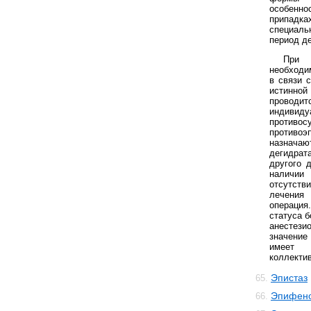
особенн
припадк
специал
период д
При 
необходи
в связи 
истинной
провод
инди
проти
против
назнача
дегидрат
другого 
наличии 
отсутст
лечени
операция
статуса 
анестези
значение
имеет 
коллектив
Эпистаз
65.
Эпифен
66.