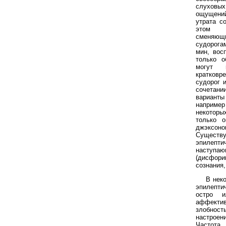
слухов
ощущений
утрата с
этом б
сменяющ
судорога
мин, вос
только о
могут 
кратков
судорог 
сочетан
варианты 
например
некотор
только о
джэксонов
Существ
эпилепти
наступа
(дисфор
сознания,
В нек
эпилепти
остро и
аффектив
злобнос
настроен
Частота 