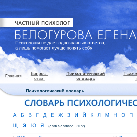
Психология не дает однозначных ответов,
а лишь помогает лучше понять себя
Вопрос -
Психологический
Психо
Главная
ответ
словарь
Психологический словарь
А
Б
В
Г
Д
Е
Ж
З
И
Й
К
Л
М
Н
О
П
Э
Щ
Ю
Я
(слов в словаре - 3072)