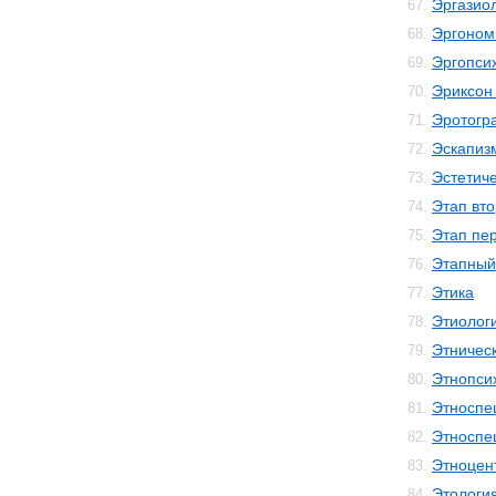
Эргазио
67.
Эргоном
68.
Эргопси
69.
Эриксон
70.
Эротогр
71.
Эскапиз
72.
Эстетиче
73.
Этап вто
74.
Этап пе
75.
Этапный
76.
Этика
77.
Этиолог
78.
Этничес
79.
Этнопси
80.
Этноспе
81.
Этноспе
82.
Этноцен
83.
Этологи
84.