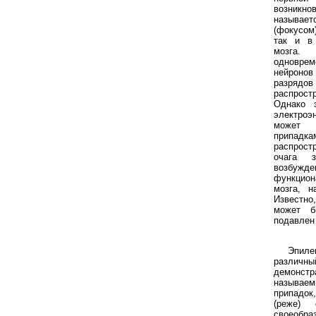
возникн
называ
(фокусом
так и в
мозга.
одновре
нейронов
разря
распрост
Однако э
электро
может 
припадка
распрост
очага з
возбужд
функцион
мозга, н
Известн
может б
подавлен
Эпиле
разли
демонст
называ
припадок
(реже)
своеобра