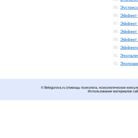
Эустрес
85.
Эффект 
86.
Эффект 
87.
Эффект 
88.
Эффект 
89.
Эффекти
90.
Эхолали
91.
Эхопрак
92.
© Belogurova.ru (помощь психолога, психологическое консул
Использование материалов сайт