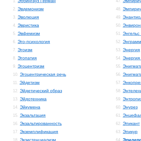
Эббингауз Герман
Эмпирич
1.
47.
Эвдемонизм
Эмпирич
2.
48.
Эволюция
Энантио
3.
49.
Эвристика
Энвирон
4.
50.
Эвфемизм
Энгельс
5.
51.
Эго-психология
Энграм
6.
52.
Эгоизм
Энергия
7.
53.
Эгопатия
Энергия
8.
54.
Эгоцентризм
Энигмат
9.
55.
Эгоцентрическая речь
Энигмат
10.
56.
Эйдетизм
Энкопре
11.
57.
Эйдетический образ
Энтелех
12.
58.
Эйдотехника
Энтропи
13.
59.
Эйкумена
Энурез
14.
60.
Экзальтация
Энцефал
15.
61.
Экзальтированность
Эпикант
16.
62.
Экземплификация
Эпикур
17.
63.
Экзистенциализм
Эпилеп
18.
64.