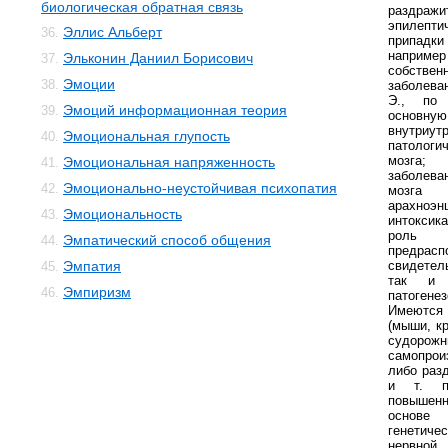
биологическая обратная связь
раздражи
эпилепти
Эллис Альберт
36.
припадк
например
Эльконин Даниил Борисович
37.
собстве
Эмоции
38.
заболева
Э., по 
Эмоций информационная теория
39.
основн
внутри
Эмоциональная глупость
40.
патолог
мозга; 
Эмоциональная напряженность
41.
заболева
Эмоционально-неустойчивая психопатия
42.
мозга 
арахноэн
Эмоциональность
43.
интоксик
роль 
Эмпатический способ общения
44.
предр
Эмпатия
свидетел
45.
так и 
Эмпиризм
46.
патоген
Имеются
(мыши, кр
судоро
самопрои
либо раз
и т. п
повышенн
основе 
генетич
нервно