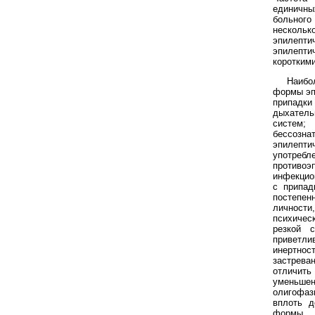
единичн
больного
несколько
эпилепт
эпилепт
коротким
Наибо
формы эп
припадк
дыхатель
систе
бессозна
эпилепт
употребл
против
инфекцио
с припад
постепе
личности
психиче
резкой 
приветли
инертн
застрева
отличит
уменьшен
олигофаз
вплоть д
формы 