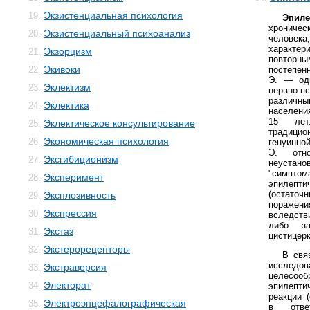
Экзистенциальная психология
19.
Эпиле
хроничес
Экзистенциальный психоанализ
20.
человека
характ
Экзорцизм
21.
повтор
Экивоки
22.
постепен
Э. — одн
Эклектизм
23.
нервно-
различны
Эклектика
24.
населени
15 лет
Эклектическое консультирование
25.
традицио
Экономическая психология
26.
генуинно
Э. отн
Эксгибиционизм
27.
неустан
"симпт
Эксперимент
28.
эпилепти
(остато
Эксплозивность
29.
поражен
Экспрессия
30.
вследств
либо за
Экстаз
31.
цистицерк
Экстерорецепторы
32.
В свя
иссле
Экстраверсия
33.
целесо
Электорат
34.
эпилепти
реакции 
Электроэнцефалографическая
35.
в отве