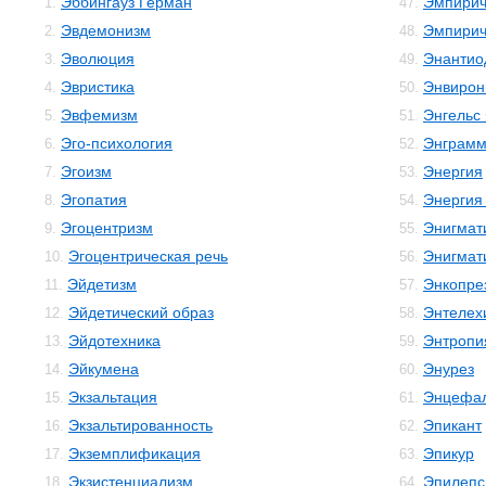
Эббингауз Герман
Эмпирич
1.
47.
Эвдемонизм
Эмпирич
2.
48.
Эволюция
Энантио
3.
49.
Эвристика
Энвирон
4.
50.
Эвфемизм
Энгельс
5.
51.
Эго-психология
Энграм
6.
52.
Эгоизм
Энергия
7.
53.
Эгопатия
Энергия
8.
54.
Эгоцентризм
Энигмат
9.
55.
Эгоцентрическая речь
Энигмат
10.
56.
Эйдетизм
Энкопре
11.
57.
Эйдетический образ
Энтелех
12.
58.
Эйдотехника
Энтропи
13.
59.
Эйкумена
Энурез
14.
60.
Экзальтация
Энцефал
15.
61.
Экзальтированность
Эпикант
16.
62.
Экземплификация
Эпикур
17.
63.
Экзистенциализм
Эпилепс
18.
64.