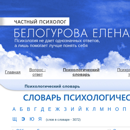
Психология не дает однозначных ответов,
а лишь помогает лучше понять себя
Вопрос -
Психологический
Психо
Главная
ответ
словарь
Психологический словарь
А
Б
В
Г
Д
Е
Ж
З
И
Й
К
Л
М
Н
О
П
Э
Щ
Ю
Я
(слов в словаре - 3072)