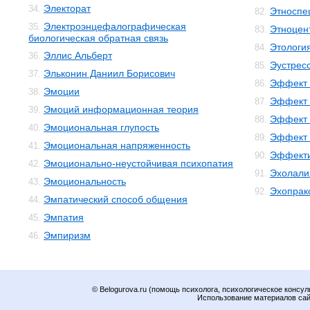
Электорат
34.
Этноспе
82.
Электроэнцефалографическая
35.
Этноцен
83.
биологическая обратная связь
Этологи
84.
Эллис Альберт
36.
Эустрес
85.
Эльконин Даниил Борисович
37.
Эффект 
86.
Эмоции
38.
Эффект 
87.
Эмоций информационная теория
39.
Эффект 
88.
Эмоциональная глупость
40.
Эффект 
89.
Эмоциональная напряженность
41.
Эффекти
90.
Эмоционально-неустойчивая психопатия
42.
Эхолали
91.
Эмоциональность
43.
Эхопрак
92.
Эмпатический способ общения
44.
Эмпатия
45.
Эмпиризм
46.
© Belogurova.ru (помощь психолога, психологическое консул
Использование материалов сайт