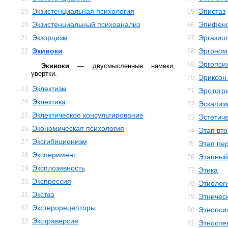
Экзистенциальная психология
Эпистаз
19.
65.
Экзистенциальный психоанализ
Эпифен
20.
66.
Экзорцизм
Эргазио
21.
67.
Экивоки
Эргоном
22.
68.
Эргопси
69.
Экивоки
— двусмысленные намеки,
увертки.
Эриксон
70.
Эклектизм
23.
Эротогр
71.
Эклектика
24.
Эскапиз
72.
Эклектическое консультирование
25.
Эстетиче
73.
Экономическая психология
26.
Этап вто
74.
Эксгибиционизм
27.
Этап пе
75.
Эксперимент
28.
Этапный
76.
Эксплозивность
29.
Этика
77.
Экспрессия
30.
Этиолог
78.
Экстаз
31.
Этничес
79.
Экстерорецепторы
32.
Этнопси
80.
Экстраверсия
33.
Этноспе
81.