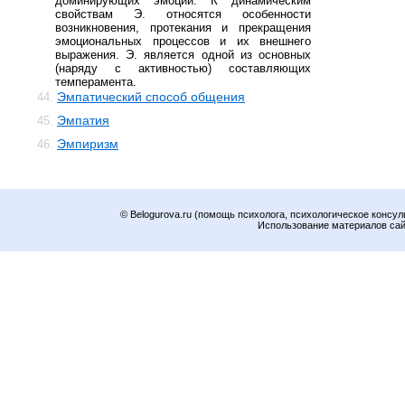
доминирующих эмоций. К динамическим
свойствам Э. относятся особенности
возникновения, протекания и прекращения
эмоциональных процессов и их внешнего
выражения. Э. является одной из основных
(наряду с активностью) составляющих
темперамента.
Эмпатический способ общения
44.
Эмпатия
45.
Эмпиризм
46.
© Belogurova.ru (помощь психолога, психологическое консул
Использование материалов сайт