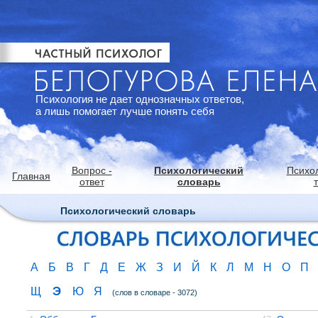
Психология не дает однозначных ответов,
а лишь помогает лучше понять себя
Вопрос -
Психологический
Психо
Главная
ответ
словарь
Психологический словарь
А
Б
В
Г
Д
Е
Ж
З
И
Й
К
Л
М
Н
О
П
Э
Щ
Ю
Я
(слов в словаре - 3072)