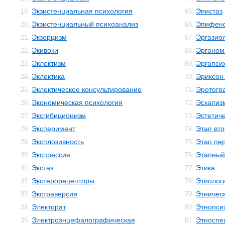
Экзистенциальная психология
Эпистаз
19.
65.
Экзистенциальный психоанализ
Эпифен
20.
66.
Экзорцизм
Эргазио
21.
67.
Экивоки
Эргоном
22.
68.
Эклектизм
Эргопси
23.
69.
Эклектика
Эриксон
24.
70.
Эклектическое консультирование
Эротогр
25.
71.
Экономическая психология
Эскапиз
26.
72.
Эксгибиционизм
Эстетиче
27.
73.
Эксперимент
Этап вто
28.
74.
Эксплозивность
Этап пе
29.
75.
Экспрессия
Этапный
30.
76.
Экстаз
Этика
31.
77.
Экстерорецепторы
Этиолог
32.
78.
Экстраверсия
Этничес
33.
79.
Электорат
Этнопси
34.
80.
Электроэнцефалографическая
Этноспе
35.
81.