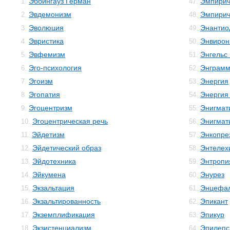
Эббингауз Герман
Эмпирич
1.
47.
Эвдемонизм
Эмпирич
2.
48.
Эволюция
Энантио
3.
49.
Эвристика
Энвирон
4.
50.
Эвфемизм
Энгельс
5.
51.
Эго-психология
Энграм
6.
52.
Эгоизм
Энергия
7.
53.
Эгопатия
Энергия
8.
54.
Эгоцентризм
Энигмат
9.
55.
Эгоцентрическая речь
Энигмат
10.
56.
Эйдетизм
Энкопре
11.
57.
Эйдетический образ
Энтелех
12.
58.
Эйдотехника
Энтропи
13.
59.
Эйкумена
Энурез
14.
60.
Экзальтация
Энцефал
15.
61.
Экзальтированность
Эпикант
16.
62.
Экземплификация
Эпикур
17.
63.
Экзистенциализм
Эпилепс
18.
64.