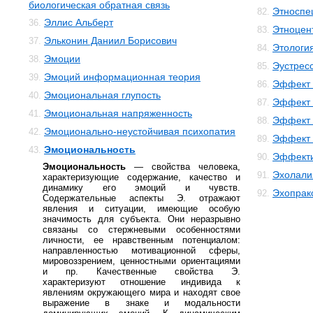
биологическая обратная связь
Этноспе
82.
Эллис Альберт
36.
Этноцен
83.
Эльконин Даниил Борисович
37.
Этологи
84.
Эмоции
38.
Эустрес
85.
Эмоций информационная теория
39.
Эффект 
86.
Эмоциональная глупость
40.
Эффект 
87.
Эмоциональная напряженность
41.
Эффект 
88.
Эмоционально-неустойчивая психопатия
42.
Эффект 
89.
Эмоциональность
43.
Эффекти
90.
Эмоциональность
— свойства человека,
Эхолали
91.
характеризующие содержание, качество и
динамику его эмоций и чувств.
Эхопрак
92.
Содержательные аспекты Э. отражают
явления и ситуации, имеющие особую
значимость для субъекта. Они неразрывно
связаны со стержневыми особенностями
личности, ее нравственным потенциалом:
направленностью мотивационной сферы,
мировоззрением, ценностными ориентациями
и пр. Качественные свойства Э.
характеризуют отношение индивида к
явлениям окружающего мира и находят свое
выражение в знаке и модальности