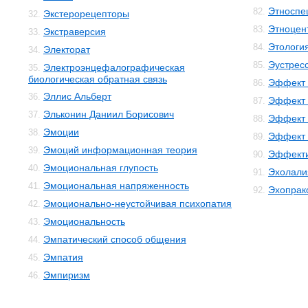
Этноспе
82.
Экстерорецепторы
32.
Этноцен
83.
Экстраверсия
33.
Этологи
84.
Электорат
34.
Эустрес
85.
Электроэнцефалографическая
35.
биологическая обратная связь
Эффект 
86.
Эллис Альберт
36.
Эффект 
87.
Эльконин Даниил Борисович
37.
Эффект 
88.
Эмоции
38.
Эффект 
89.
Эмоций информационная теория
39.
Эффекти
90.
Эмоциональная глупость
40.
Эхолали
91.
Эмоциональная напряженность
41.
Эхопрак
92.
Эмоционально-неустойчивая психопатия
42.
Эмоциональность
43.
Эмпатический способ общения
44.
Эмпатия
45.
Эмпиризм
46.