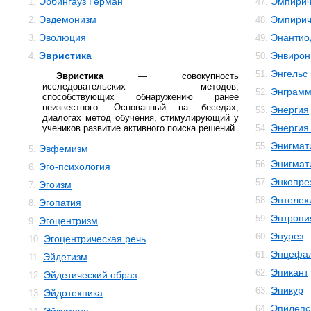
Эббингауз Герман
Эмпирич
1.
47.
Эвдемонизм
Эмпирич
2.
48.
Эволюция
Энантио
3.
49.
Эвристика
Энвирон
4.
50.
Энгельс
51.
Эвристика
— совокупность
исследовательских методов,
Энграм
52.
способствующих обнаружению ранее
неизвестного. Основанный на беседах,
Энергия
53.
диалогах метод обучения, стимулирующий у
Энергия
учеников развитие активного поиска решений.
54.
Энигмат
55.
Эвфемизм
5.
Энигмат
56.
Эго-психология
6.
Энкопре
57.
Эгоизм
7.
Энтелех
58.
Эгопатия
8.
Энтропи
59.
Эгоцентризм
9.
Энурез
60.
Эгоцентрическая речь
10.
Энцефал
61.
Эйдетизм
11.
Эпикант
62.
Эйдетический образ
12.
Эпикур
63.
Эйдотехника
13.
Эпилепс
64.