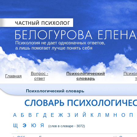
Психология не дает однозначных ответов,
а лишь помогает лучше понять себя
Вопрос -
Психологический
Психо
Главная
ответ
словарь
Психологический словарь
А
Б
В
Г
Д
Е
Ж
З
И
Й
К
Л
М
Н
О
П
Э
Щ
Ю
Я
(слов в словаре - 3072)