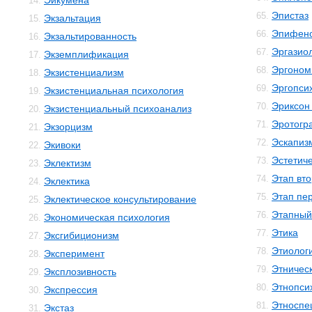
Эйкумена
14.
Эпистаз
65.
Экзальтация
15.
Эпифен
66.
Экзальтированность
16.
Эргазио
67.
Экземплификация
17.
Эргоном
68.
Экзистенциализм
18.
Эргопси
69.
Экзистенциальная психология
19.
Эриксон
70.
Экзистенциальный психоанализ
20.
Эротогр
71.
Экзорцизм
21.
Эскапиз
72.
Экивоки
22.
Эстетиче
73.
Эклектизм
23.
Этап вто
74.
Эклектика
24.
Этап пе
75.
Эклектическое консультирование
25.
Этапный
76.
Экономическая психология
26.
Этика
77.
Эксгибиционизм
27.
Этиолог
78.
Эксперимент
28.
Этничес
79.
Эксплозивность
29.
Этнопси
80.
Экспрессия
30.
Этноспе
81.
Экстаз
31.