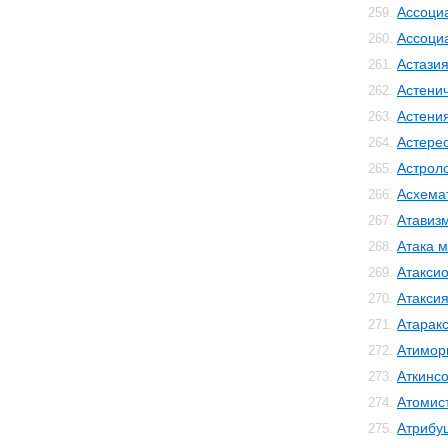
Ассоци
259.
Ассоци
260.
Астази
261.
Астенич
262.
Астени
263.
Астере
264.
Астрол
265.
Асхема
266.
Атавиз
267.
Атака м
268.
Атакси
269.
Атакси
270.
Атарак
271.
Атимор
272.
Аткинс
273.
Атомис
274.
Атрибу
275.