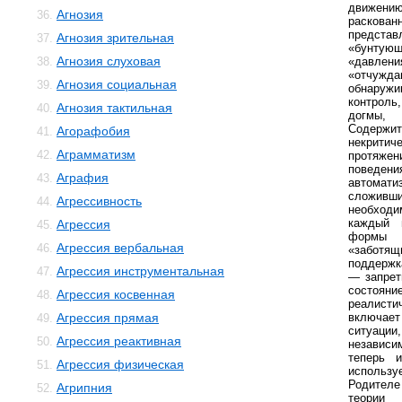
движени
Агнозия
36.
раскован
представ
Агнозия зрительная
37.
«бунтую
Агнозия слуховая
38.
«давлен
«отчужда
Агнозия социальная
39.
обнаружи
контроль
Агнозия тактильная
40.
догмы, 
Содерж
Агорафобия
41.
некрити
Аграмматизм
42.
протяжен
поведе
Аграфия
43.
автомат
сложивши
Агрессивность
44.
необходи
каждый 
Агрессия
45.
формы 
Агрессия вербальная
46.
«заботя
поддержка
Агрессия инструментальная
47.
— запрет
состоя
Агрессия косвенная
48.
реалисти
Агрессия прямая
включае
49.
ситуации
Агрессия реактивная
50.
независи
теперь 
Агрессия физическая
51.
использ
Родителе
Агрипния
52.
теории