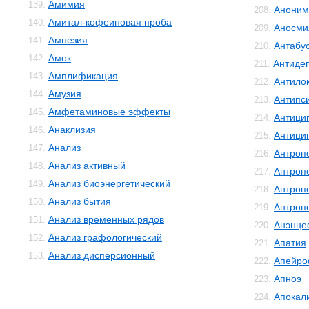
Амимия
139.
Аноним
208.
Амитал-кофеиновая проба
140.
Аносми
209.
Амнезия
141.
Антабу
210.
Амок
142.
Антиде
211.
Амплификация
143.
Антило
212.
Амузия
144.
Антипс
213.
Амфетаминовые эффекты
145.
Антици
214.
Анаклизия
146.
Антици
215.
Анализ
147.
Антроп
216.
Анализ активный
148.
Антроп
217.
Анализ биоэнергетический
149.
Антроп
218.
Анализ бытия
150.
Антроп
219.
Анализ временных рядов
151.
Анэнце
220.
Анализ графологический
152.
Апатия
221.
Анализ дисперсионный
153.
Апейро
222.
Апноэ
223.
Апокал
224.