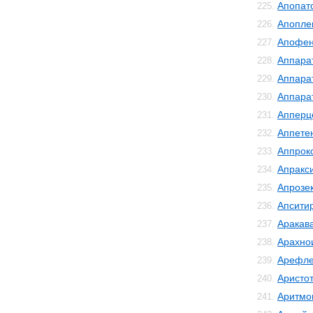
Апопат
225.
Апопле
226.
Апофе
227.
Аппара
228.
Аппара
229.
Аппара
230.
Апперц
231.
Аппете
232.
Аппрок
233.
Апракс
234.
Апрозе
235.
Апсити
236.
Аракав
237.
Арахно
238.
Арефле
239.
Аристо
240.
Аритмо
241.