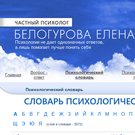
Психология не дает однозначных ответов,
а лишь помогает лучше понять себя
Вопрос -
Психологический
Психо
Главная
ответ
словарь
Психологический словарь
А
Б
В
Г
Д
Е
Ж
З
И
Й
К
Л
М
Н
О
П
Щ
Э
Ю
Я
(слов в словаре - 3072)