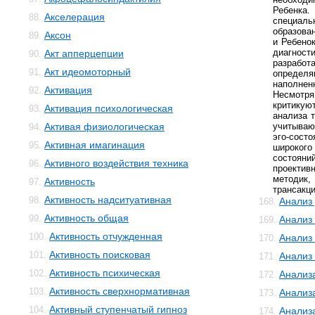
Ребенка
Акселерация
88.
специал
образова
Аксон
89.
и Ребено
диагнос
Акт апперцепции
90.
разрабо
Акт идеомоторный
91.
определя
наполнен
Активация
92.
Несмотря
критикую
Активация психологическая
93.
анализа т
Активая физиологическая
учитываю
94.
эго-сос
Активная имагинация
95.
широког
состояни
Активного воздействия техника
96.
проекти
методик,
Активность
97.
трансакц
Активность надситуативная
98.
Анализ
168.
Активность общая
99.
Анализ
169.
Активность отчужденная
100.
Анализ
170.
Активность поисковая
101.
Анализ
171.
Активность психическая
102.
Анализ
172.
Активность сверхнормативная
103.
Анализ
173.
Активный ступенчатый гипноз
104.
Анализ
174.