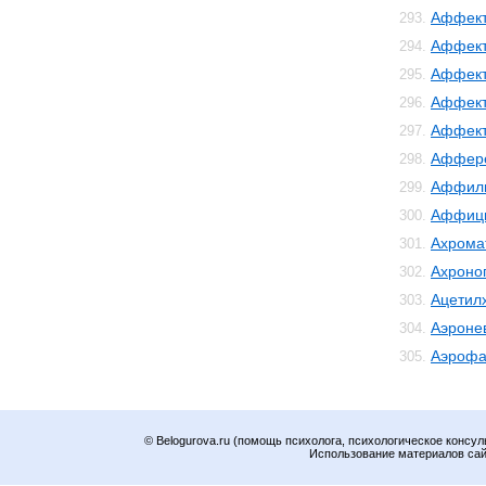
Аффект
293.
Аффект
294.
Аффект
295.
Аффект
296.
Аффек
297.
Аффер
298.
Аффил
299.
Аффиц
300.
Ахрома
301.
Ахроно
302.
Ацетил
303.
Аэроне
304.
Аэрофа
305.
© Belogurova.ru (помощь психолога, психологическое консул
Использование материалов сайт