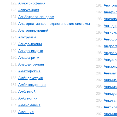
Аллотриофагия
122.
Анатоп
191.
Аллохейрия
123.
Анафил
192.
Альбатроса синдром
124.
Анахор
193.
Альтернативные педагогические системы
125.
Ангедо
194.
Альтернирующий
126.
Ангиом
195.
Альтруизм
127.
Ангофр
196.
Альфа-волны
128.
Андрог
197.
Альфа-индекс
129.
Андрог
198.
Альфа-ритм
130.
Анидеи
199.
Альфа-тренинг
131.
Анизок
200.
Аматофобия
132.
Анимат
201.
Амбидекстрия
133.
Анимиз
202.
Амбитенденция
134.
Анимиз
203.
Амблинойя
135.
Анимус
204.
Амблиопия
136.
Анкета
205.
Аменомания
137.
Анксио
206.
Аменция
138.
Аномия
207.