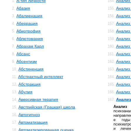
А-тип личности
Анализ
1.
154.
Абазия
Анализ
2.
155.
Абалиенация
Анализ
3.
156.
Аберрация
Анализ
4.
157.
Абиотрофия
Анализ
5.
158.
Аблютомания
Анализ
6.
159.
Абрахам Карл
Анализ 
7.
160.
Абсанс
Анализ
8.
161.
Абсентизм
Анализ
9.
162.
Абстиненция
Анализ
10.
163.
Абстрактный интеллект
Анализ
11.
164.
Абстракция
Анализ
12.
165.
Абулия
Анализ
13.
166.
Аверсивная терапия
Анализ
14.
167.
Анали
Австрийская (Грацкая) школа
15.
психоа
Автогипноз
16.
направлен
е годы
Автоматизация
17.
психиатр
и лечен
Автоматизированная оценка
18.