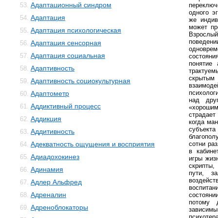
Адаптационный синдром
53.
переключ
одного э
Адаптация
54.
же индив
может пр
Адаптация психологическая
55.
Взрослый,
поведе
Адаптация сенсорная
56.
одноврем
Адаптация социальная
57.
состоян
понятие 
Адаптивность
58.
тракту
скрыты
Адаптивность социокультурная
59.
взаимоде
психолог
Адаптометр
60.
над дру
Аддиктивный процесс
61.
«хороши
страдает
Аддикция
62.
когда ма
субъек
Аддитивность
63.
благопол
Адекватность ощущения и восприятия
сотни раз
64.
в кабине
Адиадохокинез
65.
игры жиз
скрипты,
Адинамия
66.
пути, з
воздейс
Адлер Альфред
67.
воспита
Адреналин
68.
состоян
потому 
Адреноблокаторы
69.
завис
психотер