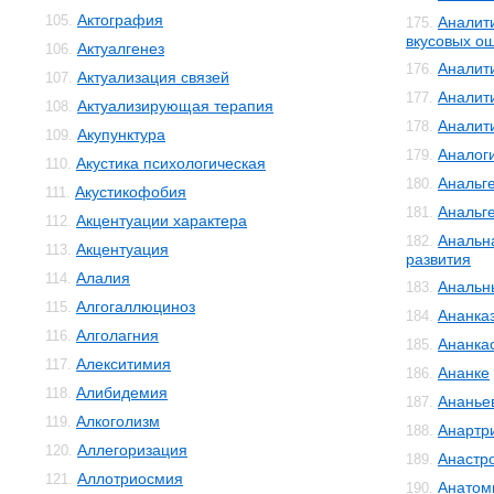
Актография
105.
Аналит
175.
вкусовых о
Актуалгенез
106.
Аналит
176.
Актуализация связей
107.
Аналит
177.
Актуализирующая терапия
108.
Аналит
178.
Акупунктура
109.
Аналог
179.
Акустика психологическая
110.
Анальг
180.
Акустикофобия
111.
Анальг
181.
Акцентуации характера
112.
Анальн
182.
Акцентуация
113.
развития
Алалия
114.
Анальн
183.
Алгогаллюциноз
115.
Ананка
184.
Алголагния
116.
Ананка
185.
Алекситимия
117.
Ананке
186.
Алибидемия
118.
Ананье
187.
Алкоголизм
119.
Анартр
188.
Аллегоризация
120.
Анастр
189.
Аллотриосмия
121.
Анатом
190.