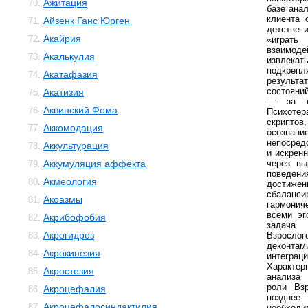
Ажитация
70.
базе ана
клиента 
Айзенк Ганс Юрген
71.
детстве 
Акайрия
72.
«играт
взаимод
Акалькулия
73.
извлекат
подкрепл
Акатафазия
74.
результат
состояни
Акатизия
75.
— за сч
Аквинский Фома
76.
Психоте
скриптов
Аккомодация
77.
осознани
непосред
Аккультурация
78.
и искрен
Аккумуляция аффекта
через вы
79.
поведен
Акмеология
80.
дости
сбалан
Акоазмы
81.
гармони
всеми эг
Акрибофобия
82.
задача
Акрогидроз
83.
Взросл
деконтам
Акрокинезия
84.
интегра
Характер
Акростезия
85.
анализа
роли Взр
Акроцефалия
86.
поздн
Акроцефалосиндактилия
87.
необходи