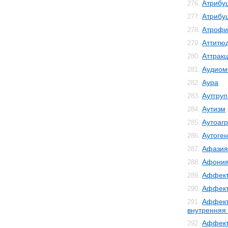
Атрибу
276.
Атрибу
277.
Атрофи
278.
Аттитю
279.
Аттрак
280.
Аудиом
281.
Аура
282.
Аутгру
283.
Аутизм
284.
Аутоаг
285.
Аутоге
286.
Афазия
287.
Афони
288.
Аффект
289.
Аффект
290.
Аффект
291.
внутренняя
Аффект
292.