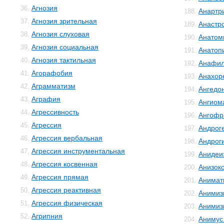
Агнозия
36.
Анартр
188.
Агнозия зрительная
37.
Анастр
189.
Агнозия слуховая
38.
Анатом
190.
Агнозия социальная
39.
Анатоп
191.
Агнозия тактильная
40.
Анафил
192.
Агорафобия
41.
Анахор
193.
Аграмматизм
42.
Ангедо
194.
Аграфия
43.
Ангиом
195.
Агрессивность
44.
Ангофр
196.
Агрессия
45.
Андрог
197.
Агрессия вербальная
46.
Андрог
198.
Агрессия инструментальная
47.
Анидеи
199.
Агрессия косвенная
48.
Анизок
200.
Агрессия прямая
49.
Анимат
201.
Агрессия реактивная
50.
Анимиз
202.
Агрессия физическая
51.
Анимиз
203.
Агрипния
52.
Анимус
204.