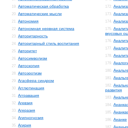
Автоматическая обработка
Анализ
19.
172.
Автоматические мысли
Анализ
20.
173.
Автономия
Анализ
21.
174.
Автономная нервная система
Аналит
22.
175.
вкусовых о
Авторитарность
23.
Аналит
176.
Авторитарный стиль воспитания
24.
Аналит
177.
Авторитет
25.
Аналит
178.
Автосимволизм
26.
Аналог
179.
Автоскопия
27.
Анальг
180.
Автоэротизм
28.
Анальг
181.
Агасфера синдром
29.
Анальн
182.
Агглютинация
30.
развития
Аггравация
31.
Анальн
183.
Агевзия
32.
Ананка
184.
Агеразия
33.
Ананка
185.
Агипногнозия
34.
Ананке
186.
Агирия
35.
Ананье
187.