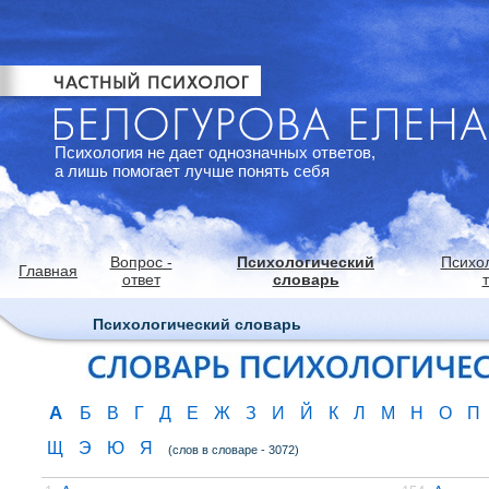
Психология не дает однозначных ответов,
а лишь помогает лучше понять себя
Вопрос -
Психологический
Психо
Главная
ответ
словарь
Психологический словарь
А
Б
В
Г
Д
Е
Ж
З
И
Й
К
Л
М
Н
О
П
Щ
Э
Ю
Я
(слов в словаре - 3072)