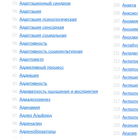
Адаптационный синдром
53.
Анкета
205.
Адаптация
54.
Анксио
206.
Адаптация психологическая
55.
Аномия
207.
Адаптация сенсорная
56.
Аноним
208.
Адаптация социальная
57.
Аносми
209.
Адаптивность
58.
Антабу
210.
Адаптивность социокультурная
59.
Антиде
211.
Адаптометр
60.
Антило
212.
Аддиктивный процесс
61.
Антипс
213.
Аддикция
62.
Антици
214.
Аддитивность
63.
Антици
215.
Адекватность ощущения и восприятия
64.
Антроп
216.
Адиадохокинез
65.
Антроп
217.
Адинамия
66.
Антроп
218.
Адлер Альфред
67.
Антроп
219.
Адреналин
68.
Анэнце
220.
Адреноблокаторы
69.
Апатия
221.