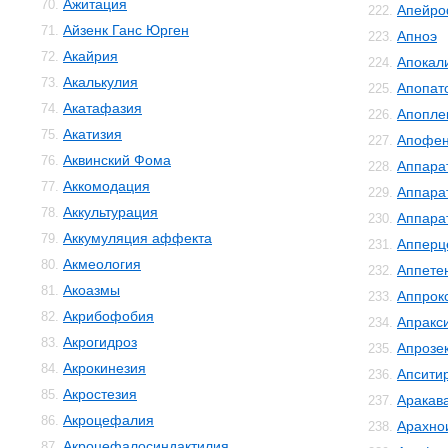
Ажитация
70.
Апейро
222.
Айзенк Ганс Юрген
71.
Апноэ
223.
Акайрия
72.
Апокал
224.
Акалькулия
73.
Апопат
225.
Акатафазия
74.
Апопле
226.
Акатизия
75.
Апофе
227.
Аквинский Фома
76.
Аппара
228.
Аккомодация
77.
Аппара
229.
Аккультурация
78.
Аппара
230.
Аккумуляция аффекта
79.
Апперц
231.
Акмеология
80.
Аппете
232.
Акоазмы
81.
Аппрок
233.
Акрибофобия
82.
Апракс
234.
Акрогидроз
83.
Апрозе
235.
Акрокинезия
84.
Апсити
236.
Акростезия
85.
Аракав
237.
Акроцефалия
86.
Арахно
238.
Акроцефалосиндактилия
87.