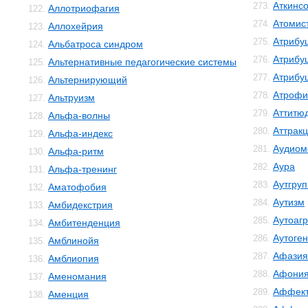
Аткинс
273.
Аллотриофагия
122.
Атомис
274.
Аллохейрия
123.
Атрибу
275.
Альбатроса синдром
124.
Атрибу
276.
Альтернативные педагогические системы
125.
Атрибу
277.
Альтернирующий
126.
Атрофи
278.
Альтруизм
127.
Аттитю
279.
Альфа-волны
128.
Аттрак
280.
Альфа-индекс
129.
Аудиом
281.
Альфа-ритм
130.
Аура
282.
Альфа-тренинг
131.
Аутгру
283.
Аматофобия
132.
Аутизм
284.
Амбидекстрия
133.
Аутоаг
285.
Амбитенденция
134.
Аутоге
286.
Амблинойя
135.
Афазия
287.
Амблиопия
136.
Афони
288.
Аменомания
137.
Аффект
289.
Аменция
138.