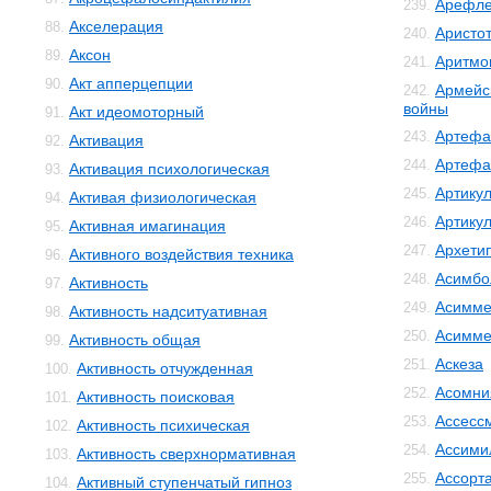
Арефле
239.
Акселерация
88.
Аристо
240.
Аксон
89.
Аритмо
241.
Акт апперцепции
90.
Армейс
242.
войны
Акт идеомоторный
91.
Артефа
243.
Активация
92.
Артефа
244.
Активация психологическая
93.
Артику
245.
Активая физиологическая
94.
Артику
246.
Активная имагинация
95.
Архети
247.
Активного воздействия техника
96.
Асимбо
248.
Активность
97.
Асимме
249.
Активность надситуативная
98.
Асимме
250.
Активность общая
99.
Аскеза
251.
Активность отчужденная
100.
Асомни
252.
Активность поисковая
101.
Ассесс
253.
Активность психическая
102.
Ассими
254.
Активность сверхнормативная
103.
Ассорт
255.
Активный ступенчатый гипноз
104.