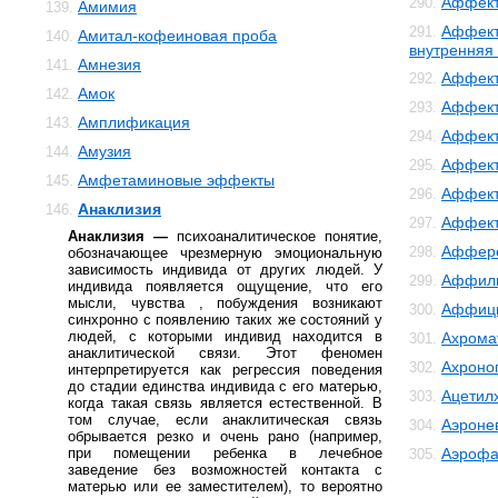
Аффект
290.
Амимия
139.
Аффект
291.
Амитал-кофеиновая проба
140.
внутренняя
Амнезия
141.
Аффект
292.
Амок
142.
Аффект
293.
Амплификация
143.
Аффект
294.
Амузия
144.
Аффект
295.
Амфетаминовые эффекты
145.
Аффект
296.
Анаклизия
146.
Аффек
297.
Анаклизия —
психоаналитическое понятие,
Аффер
298.
обозначающее чрезмерную эмоциональную
зависимость индивида от других людей. У
Аффил
299.
индивида появляется ощущение, что его
мысли, чувства , побуждения возникают
Аффиц
300.
синхронно с появлению таких же состояний у
людей, с которыми индивид находится в
Ахрома
301.
анаклитической связи. Этот феномен
Ахроно
302.
интерпретируется как регрессия поведения
до стадии единства индивида с его матерью,
Ацетил
303.
когда такая связь является естественной. В
том случае, если анаклитическая связь
Аэроне
304.
обрывается резко и очень рано (например,
при помещении ребенка в лечебное
Аэрофа
305.
заведение без возможностей контакта с
матерью или ее заместителем), то вероятно