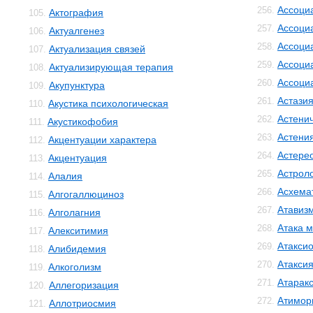
Ассоци
256.
Актография
105.
Ассоци
257.
Актуалгенез
106.
Ассоци
258.
Актуализация связей
107.
Ассоци
259.
Актуализирующая терапия
108.
Ассоци
260.
Акупунктура
109.
Астази
261.
Акустика психологическая
110.
Астенич
262.
Акустикофобия
111.
Астени
263.
Акцентуации характера
112.
Астере
264.
Акцентуация
113.
Астрол
265.
Алалия
114.
Асхема
266.
Алгогаллюциноз
115.
Атавиз
267.
Алголагния
116.
Атака м
268.
Алекситимия
117.
Атакси
269.
Алибидемия
118.
Атакси
270.
Алкоголизм
119.
Атарак
271.
Аллегоризация
120.
Атимор
272.
Аллотриосмия
121.