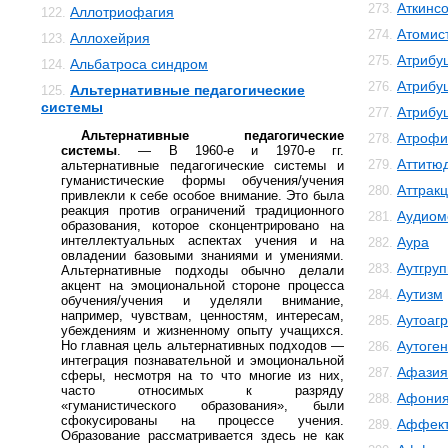
Аткинс
273.
Аллотриофагия
122.
Атомис
274.
Аллохейрия
123.
Атрибу
275.
Альбатроса синдром
124.
Атрибу
276.
Альтернативные педагогические
125.
системы
Атрибу
277.
Альтернативные педагогические
Атрофи
278.
системы
. — В 1960-е и 1970-е гг.
Аттитю
279.
альтернативные педагогические системы и
гуманистические формы обучения/учения
Аттрак
280.
привлекли к себе особое внимание. Это была
реакция против ограничений традиционного
Аудиом
281.
образования, которое сконцентрировано на
интеллектуальных аспектах учения и на
Аура
282.
овладении базовыми знаниями и умениями.
Аутгру
283.
Альтернативные подходы обычно делали
акцент на эмоциональной стороне процесса
Аутизм
284.
обучения/учения и уделяли внимание,
например, чувствам, ценностям, интересам,
Аутоаг
285.
убеждениям и жизненному опыту учащихся.
Но главная цель альтернативных подходов —
Аутоге
286.
интеграция познавательной и эмоциональной
Афазия
287.
сферы, несмотря на то что многие из них,
часто относимых к разряду
Афони
288.
«гуманистического образования», были
сфокусированы на процессе учения.
Аффект
289.
Образование рассматривается здесь не как