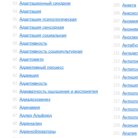
Адаптационный синдром
53.
Анкета
205.
Адаптация
54.
Анксио
206.
Адаптация психологическая
55.
Аномия
207.
Адаптация сенсорная
56.
Аноним
208.
Адаптация социальная
57.
Аносми
209.
Адаптивность
58.
Антабу
210.
Адаптивность социокультурная
59.
Антиде
211.
Адаптометр
60.
Антило
212.
Аддиктивный процесс
61.
Антипс
213.
Аддикция
62.
Антици
214.
Аддитивность
63.
Антици
215.
Адекватность ощущения и восприятия
64.
Антроп
216.
Адиадохокинез
65.
Антроп
217.
Адинамия
66.
Антроп
218.
Адлер Альфред
67.
Антроп
219.
Адреналин
68.
Анэнце
220.
Адреноблокаторы
69.
Апатия
221.