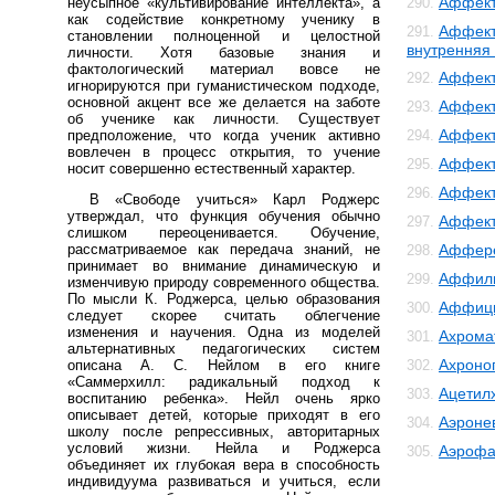
Аффект
неусыпное «культивирование интеллекта», а
290.
как содействие конкретному ученику в
Аффект
291.
становлении полноценной и целостной
внутренняя
личности. Хотя базовые знания и
фактологический материал вовсе не
Аффект
292.
игнорируются при гуманистическом подходе,
основной акцент все же делается на заботе
Аффект
293.
об ученике как личности. Существует
Аффект
предположение, что когда ученик активно
294.
вовлечен в процесс открытия, то учение
Аффект
295.
носит совершенно естественный характер.
Аффект
296.
В «Свободе учиться» Карл Роджерс
утверждал, что функция обучения обычно
Аффек
297.
слишком переоценивается. Обучение,
рассматриваемое как передача знаний, не
Аффер
298.
принимает во внимание динамическую и
Аффил
299.
изменчивую природу современного общества.
По мысли К. Роджерса, целью образования
Аффиц
300.
следует скорее считать облегчение
изменения и научения. Одна из моделей
Ахрома
301.
альтернативных педагогических систем
Ахроно
описана А. С. Нейлом в его книге
302.
«Саммерхилл: радикальный подход к
Ацетил
303.
воспитанию ребенка». Нейл очень ярко
описывает детей, которые приходят в его
Аэроне
304.
школу после репрессивных, авторитарных
условий жизни. Нейла и Роджерса
Аэрофа
305.
объединяет их глубокая вера в способность
индивидуума развиваться и учиться, если