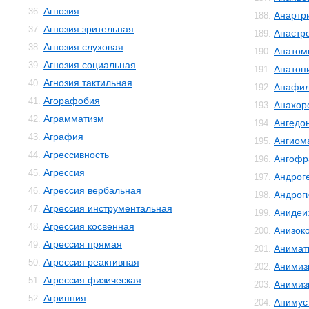
Агнозия
36.
Анартр
188.
Агнозия зрительная
37.
Анастр
189.
Агнозия слуховая
38.
Анатом
190.
Агнозия социальная
39.
Анатоп
191.
Агнозия тактильная
40.
Анафил
192.
Агорафобия
41.
Анахор
193.
Аграмматизм
42.
Ангедо
194.
Аграфия
43.
Ангиом
195.
Агрессивность
44.
Ангофр
196.
Агрессия
45.
Андрог
197.
Агрессия вербальная
46.
Андрог
198.
Агрессия инструментальная
47.
Анидеи
199.
Агрессия косвенная
48.
Анизок
200.
Агрессия прямая
49.
Анимат
201.
Агрессия реактивная
50.
Анимиз
202.
Агрессия физическая
51.
Анимиз
203.
Агрипния
52.
Анимус
204.