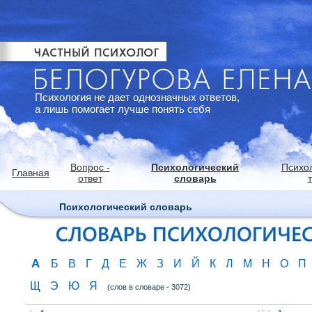
Психология не дает однозначных ответов,
а лишь помогает лучше понять себя
Вопрос -
Психологический
Психо
Главная
ответ
словарь
Психологический словарь
А
Б
В
Г
Д
Е
Ж
З
И
Й
К
Л
М
Н
О
П
Щ
Э
Ю
Я
(слов в словаре - 3072)