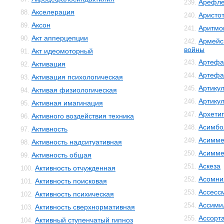
Арефле
239.
Акселерация
88.
Аристо
240.
Аксон
89.
Аритмо
241.
Акт апперцепции
90.
Армейс
242.
войны
Акт идеомоторный
91.
Артефа
243.
Активация
92.
Артефа
244.
Активация психологическая
93.
Артику
245.
Активая физиологическая
94.
Артику
246.
Активная имагинация
95.
Архети
247.
Активного воздействия техника
96.
Асимбо
248.
Активность
97.
Асимме
249.
Активность надситуативная
98.
Асимме
250.
Активность общая
99.
Аскеза
251.
Активность отчужденная
100.
Асомни
252.
Активность поисковая
101.
Ассесс
253.
Активность психическая
102.
Ассими
254.
Активность сверхнормативная
103.
Ассорт
255.
Активный ступенчатый гипноз
104.