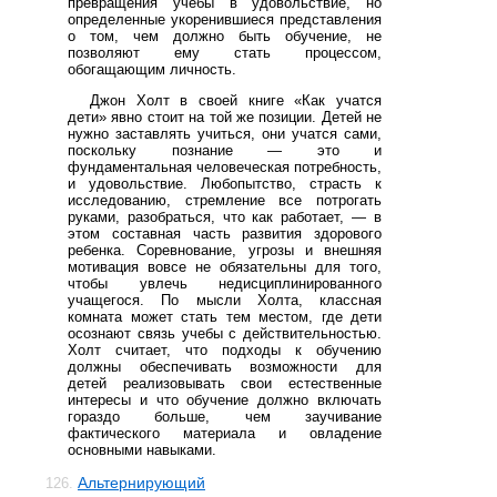
превращения учебы в удовольствие, но
определенные укоренившиеся представления
о том, чем должно быть обучение, не
позволяют ему стать процессом,
обогащающим личность.
Джон Холт в своей книге «Как учатся
дети» явно стоит на той же позиции. Детей не
нужно заставлять учиться, они учатся сами,
поскольку познание — это и
фундаментальная человеческая потребность,
и удовольствие. Любопытство, страсть к
исследованию, стремление все потрогать
руками, разобраться, что как работает, — в
этом составная часть развития здорового
ребенка. Соревнование, угрозы и внешняя
мотивация вовсе не обязательны для того,
чтобы увлечь недисциплинированного
учащегося. По мысли Холта, классная
комната может стать тем местом, где дети
осознают связь учебы с действительностью.
Холт считает, что подходы к обучению
должны обеспечивать возможности для
детей реализовывать свои естественные
интересы и что обучение должно включать
гораздо больше, чем заучивание
фактического материала и овладение
основными навыками.
Альтернирующий
126.