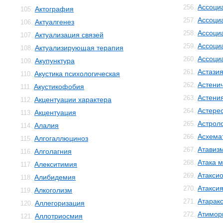
Ассоци
256.
Актография
105.
Ассоци
257.
Актуалгенез
106.
Ассоци
258.
Актуализация связей
107.
Ассоци
259.
Актуализирующая терапия
108.
Ассоци
260.
Акупунктура
109.
Астази
261.
Акустика психологическая
110.
Астенич
262.
Акустикофобия
111.
Астени
263.
Акцентуации характера
112.
Астере
264.
Акцентуация
113.
Астрол
265.
Алалия
114.
Асхема
266.
Алгогаллюциноз
115.
Атавиз
267.
Алголагния
116.
Атака м
268.
Алекситимия
117.
Атакси
269.
Алибидемия
118.
Атакси
270.
Алкоголизм
119.
Атарак
271.
Аллегоризация
120.
Атимор
272.
Аллотриосмия
121.