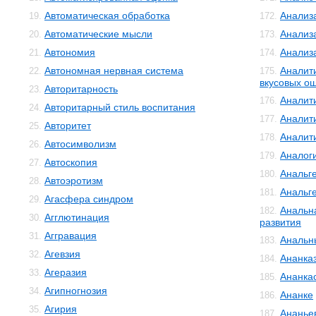
Автоматическая обработка
Анализ
19.
172.
Автоматические мысли
Анализ
20.
173.
Автономия
Анализ
21.
174.
Автономная нервная система
Аналит
22.
175.
вкусовых о
Авторитарность
23.
Аналит
176.
Авторитарный стиль воспитания
24.
Аналит
177.
Авторитет
25.
Аналит
178.
Автосимволизм
26.
Аналог
179.
Автоскопия
27.
Анальг
180.
Автоэротизм
28.
Анальг
181.
Агасфера синдром
29.
Анальн
182.
Агглютинация
30.
развития
Аггравация
31.
Анальн
183.
Агевзия
32.
Ананка
184.
Агеразия
33.
Ананка
185.
Агипногнозия
34.
Ананке
186.
Агирия
35.
Ананье
187.