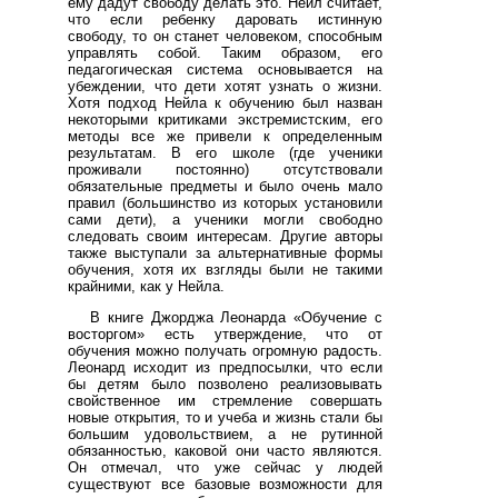
ему дадут свободу делать это. Нейл считает,
что если ребенку даровать истинную
свободу, то он станет человеком, способным
управлять собой. Таким образом, его
педагогическая система основывается на
убеждении, что дети хотят узнать о жизни.
Хотя подход Нейла к обучению был назван
некоторыми критиками экстремистским, его
методы все же привели к определенным
результатам. В его школе (где ученики
проживали постоянно) отсутствовали
обязательные предметы и было очень мало
правил (большинство из которых установили
сами дети), а ученики могли свободно
следовать своим интересам. Другие авторы
также выступали за альтернативные формы
обучения, хотя их взгляды были не такими
крайними, как у Нейла.
В книге Джорджа Леонарда «Обучение с
восторгом» есть утверждение, что от
обучения можно получать огромную радость.
Леонард исходит из предпосылки, что если
бы детям было позволено реализовывать
свойственное им стремление совершать
новые открытия, то и учеба и жизнь стали бы
большим удовольствием, а не рутинной
обязанностью, каковой они часто являются.
Он отмечал, что уже сейчас у людей
существуют все базовые возможности для