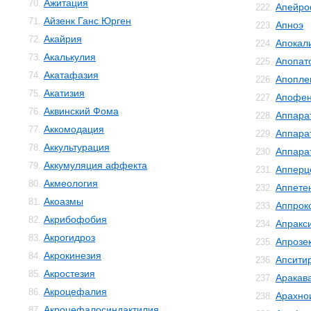
Ажитация
70.
Апейро
222.
Айзенк Ганс Юрген
71.
Апноэ
223.
Акайрия
72.
Апокал
224.
Акалькулия
73.
Апопат
225.
Акатафазия
74.
Апопле
226.
Акатизия
75.
Апофе
227.
Аквинский Фома
76.
Аппара
228.
Аккомодация
77.
Аппара
229.
Аккультурация
78.
Аппара
230.
Аккумуляция аффекта
79.
Апперц
231.
Акмеология
80.
Аппете
232.
Акоазмы
81.
Аппрок
233.
Акрибофобия
82.
Апракс
234.
Акрогидроз
83.
Апрозе
235.
Акрокинезия
84.
Апсити
236.
Акростезия
85.
Аракав
237.
Акроцефалия
86.
Арахно
238.
Акроцефалосиндактилия
87.